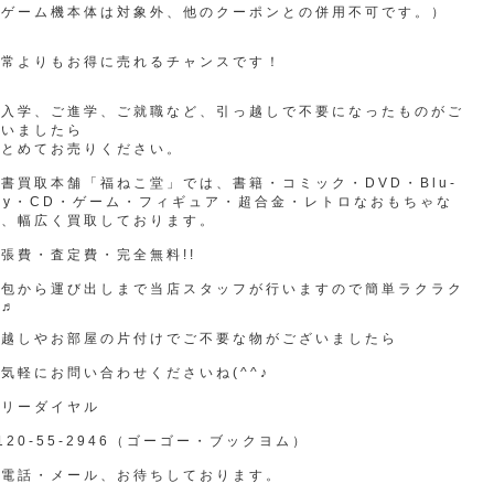
（ゲーム機本体は対象外、他のクーポンとの併用不可です。）
通常よりもお得に売れるチャンスです！
ご入学、ご進学、ご就職など、引っ越しで不要になったものがご
ざいましたら
まとめてお売りください。
書買取本舗「福ねこ堂」では、書籍・コミック・DVD・Blu-
ay・CD・ゲーム・フィギュア・超合金・レトロなおもちゃな
ど、幅広く買取しております。
張費・査定費・完全無料!!
梱包から運び出しまで当店スタッフが行いますので簡単ラクラク
♬♬
引越しやお部屋の片付けでご不要な物がございましたら
気軽にお問い合わせくださいね(^^♪
フリーダイヤル
120-55-2946（ゴーゴー・ブックヨム）
お電話・メール、お待ちしております。