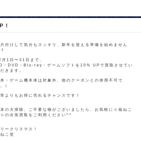
UP！
お片付けして気分もスッキリ、新年を迎える準備を始めません
か？
2月1日〜31日まで、
D・DVD・Blu-ray・ゲームソフトを10% UPで買取させてい
ただきます。
（本・ゲーム機本体は対象外、他のクーポンとの併用不可で
す。）
通常よりもお得に売れるチャンスです！
年末の大掃除、ご不要な物がございましたら、お気軽に☆福ねこ
☆の出張買取をご利用ください^^
メリークリスマス！
福ねこ堂