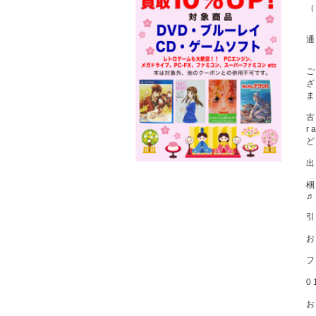
古
r
出
お
0