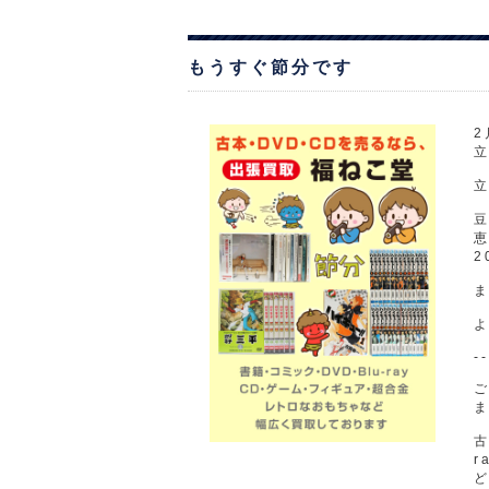
もうすぐ節分です
2
2
--
古
r