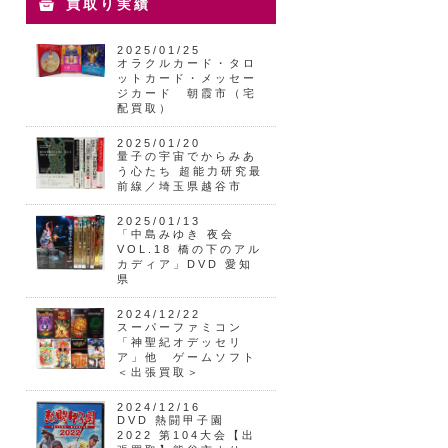
買取り実績
2025/01/25
オラクルカード・タロ
ットカード・メッセー
ジカード 朝霞市（宅
配買取）
2025/01/20
量子の宇宙でからみあ
う心たち 超能力研究最
前線／埼玉県越谷市
2025/01/13
「中島みゆき 夜会
VOL.18 橋の下のアル
カディア」DVD 愛知
県
2024/12/22
スーパーファミコン
「神聖紀オデッセリ
ア」他 ゲームソフト
＜出張買取＞
2024/12/16
DVD 熱闘甲子園
2022 第104大会【出