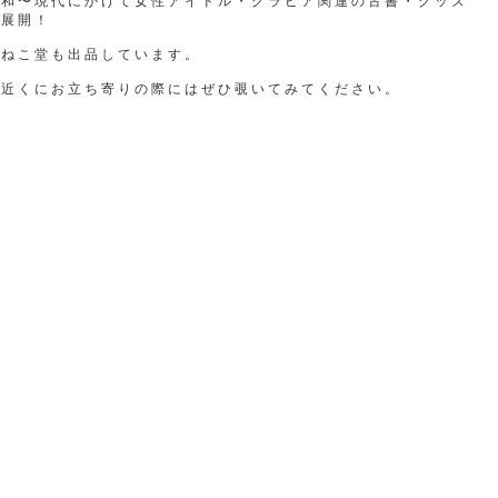
昭和〜現代にかけて女性アイドル・グラビア関連の古書・グッズ
を展開！
福ねこ堂も出品しています。
お近くにお立ち寄りの際にはぜひ覗いてみてください。