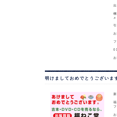
出
お
0
明けましておめでとうございま
福