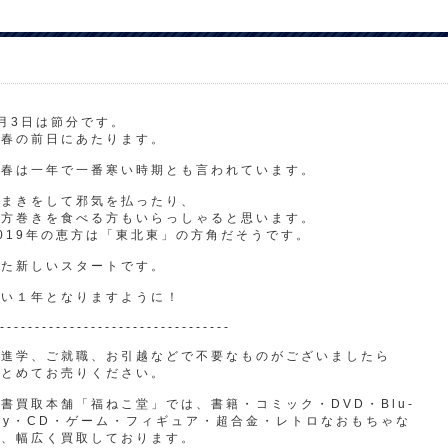
月3日は節分です。
立春の前日にあたります。
立春は一年で一番寒い時期とも言われています。
豆まきをして邪気を払ったり、
恵方巻きを食べる方もいらっしゃると思います。
019年の恵方は「東北東」の方角だそうです。
また新しいスタートです。
よい１年となりますように！
---------------------------------
ご進学、ご就職、お引越などで不要なものがございましたら
まとめてお売りください。
書買取本舗「福ねこ堂」では、書籍・コミック・DVD・Blu-
ay・CD・ゲーム・フィギュア・超合金・レトロなおもちゃな
ど、幅広く買取しております。