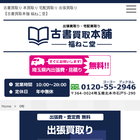
古書買取り 本買取り 宅配買取り 出張買取り
togg
navi
【古書買取本舗 福ねこ堂】
Home
>
0年