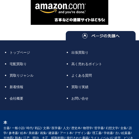
トップページ
出張買取り
宅配買取り
高く売れるポイント
買取りジャンル
よくある質問
新着情報
買取り実績
会社概要
お問い合せ
本
古書/ 一般小説/ 時代/ 戦記/ 文庫/ 医学書/ 人文/ 歴史本/ 物理学/ 哲学書/ 幻想文学/ 全集/ 語
学/ 参考書/ 絵本/ 美術書/ 画集/ 建築書/ アート本/ デザイン書/ 理工書/ 学術書/ 古い絵葉書/
古地図/ 和本/ 江戸、明治、大正、昭和初期に発行された書籍/ ライトノベルズ/ 経営、ビジネ