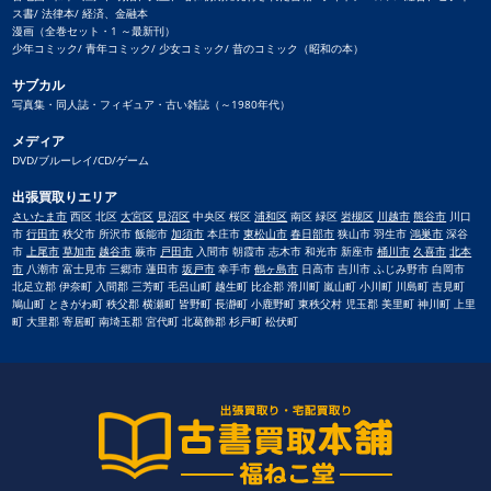
ス書/ 法律本/ 経済、金融本
漫画（全巻セット・1 ～最新刊）
少年コミック/ 青年コミック/ 少女コミック/ 昔のコミック（昭和の本）
サブカル
写真集・同人誌・フィギュア・古い雑誌（～1980年代）
メディア
DVD/ブルーレイ/CD/ゲーム
出張買取りエリア
さいたま市
西区 北区
大宮区
見沼区
中央区 桜区
浦和区
南区 緑区
岩槻区
川越市
熊谷市
川口
市
行田市
秩父市 所沢市 飯能市
加須市
本庄市
東松山市
春日部市
狭山市 羽生市
鴻巣市
深谷
市
上尾市
草加市
越谷市
蕨市
戸田市
入間市 朝霞市 志木市 和光市 新座市
桶川市
久喜市
北本
市
八潮市 富士見市 三郷市 蓮田市
坂戸市
幸手市
鶴ヶ島市
日高市 吉川市 ふじみ野市 白岡市
北足立郡 伊奈町 入間郡 三芳町 毛呂山町 越生町 比企郡 滑川町 嵐山町 小川町 川島町 吉見町
鳩山町 ときがわ町 秩父郡 横瀬町 皆野町 長瀞町 小鹿野町 東秩父村 児玉郡 美里町 神川町 上里
町 大里郡 寄居町 南埼玉郡 宮代町 北葛飾郡 杉戸町 松伏町