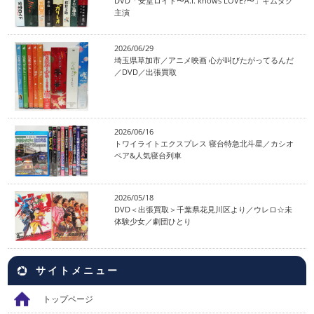
DVD「安堂ロイド〜A.I. knows LOVE?〜」キムタク
主演
2026/06/29
埼玉県草加市／アニメ映画 心が叫びたがってるんだ
／DVD／出張買取
2026/06/16
トワイライトエクスプレス 寝台特急北斗星／カシオ
ペア&人気寝台列車
2026/05/18
DVD＜出張買取＞千葉県花見川区より／ウレロ☆未
体験少女／劇団ひとり
サイトメニュー
トップページ