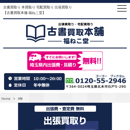
古書買取り 本買取り 宅配買取り 出張買取り
togg
navi
【古書買取本舗 福ねこ堂】
Home
>
0年