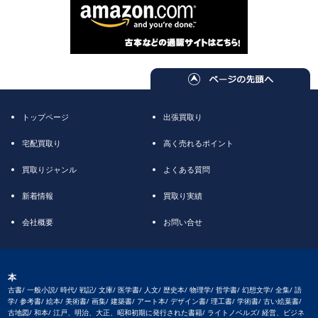
トップページ
出張買取り
宅配買取り
高く売れるポイント
買取りジャンル
よくある質問
新着情報
買取り実績
会社概要
お問い合せ
本
古書/ 一般小説/ 時代/ 戦記/ 文庫/ 医学書/ 人文/ 歴史本/ 物理学/ 哲学書/ 幻想文学/ 全集/ 語
学/ 参考書/ 絵本/ 美術書/ 画集/ 建築書/ アート本/ デザイン書/ 理工書/ 学術書/ 古い絵葉書/
古地図/ 和本/ 江戸、明治、大正、昭和初期に発行された書籍/ ライトノベルズ/ 経営、ビジネ