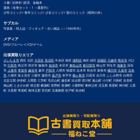
ス書/ 法律本/ 経済、金融本
漫画（全巻セット・1 ～最新刊）
少年コミック/ 青年コミック/ 少女コミック/ 昔のコミック（昭和の本）
サブカル
写真集・同人誌・フィギュア・古い雑誌（～1980年代）
メディア
DVD/ブルーレイ/CD/ゲーム
出張買取りエリア
さいたま市
西区 北区
大宮区
見沼区
中央区 桜区
浦和区
南区 緑区
岩槻区
川越市
熊谷市
川口
市
行田市
秩父市 所沢市 飯能市
加須市
本庄市
東松山市
春日部市
狭山市 羽生市
鴻巣市
深谷
市
上尾市
草加市
越谷市
蕨市
戸田市
入間市 朝霞市 志木市 和光市 新座市
桶川市
久喜市
北本
市
八潮市 富士見市 三郷市 蓮田市
坂戸市
幸手市
鶴ヶ島市
日高市 吉川市 ふじみ野市 白岡市
北足立郡 伊奈町 入間郡 三芳町 毛呂山町 越生町 比企郡 滑川町 嵐山町 小川町 川島町 吉見町
鳩山町 ときがわ町 秩父郡 横瀬町 皆野町 長瀞町 小鹿野町 東秩父村 児玉郡 美里町 神川町 上里
町 大里郡 寄居町 南埼玉郡 宮代町 北葛飾郡 杉戸町 松伏町