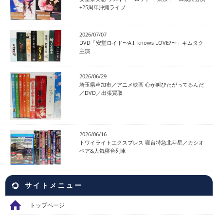
+25周年沖縄ライブ
2026/07/07
DVD「安堂ロイド〜A.I. knows LOVE?〜」キムタク
主演
2026/06/29
埼玉県草加市／アニメ映画 心が叫びたがってるんだ
／DVD／出張買取
2026/06/16
トワイライトエクスプレス 寝台特急北斗星／カシオ
ペア&人気寝台列車
サイトメニュー
トップページ