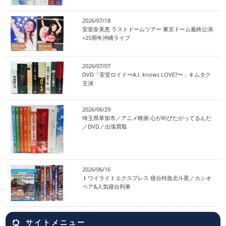
2026/07/18
安室奈美恵 ラストドームツアー 東京ドーム最終公演
+25周年沖縄ライブ
2026/07/07
DVD「安堂ロイド〜A.I. knows LOVE?〜」キムタク
主演
2026/06/29
埼玉県草加市／アニメ映画 心が叫びたがってるんだ
／DVD／出張買取
2026/06/16
トワイライトエクスプレス 寝台特急北斗星／カシオ
ペア&人気寝台列車
サイトメニュー