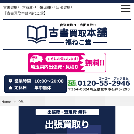
古書買取り 本買取り 宅配買取り 出張買取り
togg
navi
【古書買取本舗 福ねこ堂】
Home
>
0年