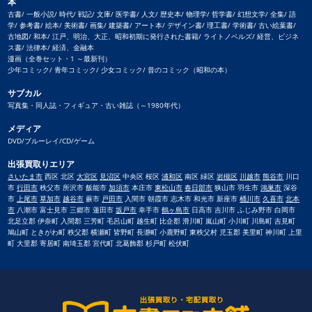
本
古書/ 一般小説/ 時代/ 戦記/ 文庫/ 医学書/ 人文/ 歴史本/ 物理学/ 哲学書/ 幻想文学/ 全集/ 語
学/ 参考書/ 絵本/ 美術書/ 画集/ 建築書/ アート本/ デザイン書/ 理工書/ 学術書/ 古い絵葉書/
古地図/ 和本/ 江戸、明治、大正、昭和初期に発行された書籍/ ライトノベルズ/ 経営、ビジネ
ス書/ 法律本/ 経済、金融本
漫画（全巻セット・1 ～最新刊）
少年コミック/ 青年コミック/ 少女コミック/ 昔のコミック（昭和の本）
サブカル
写真集・同人誌・フィギュア・古い雑誌（～1980年代）
メディア
DVD/ブルーレイ/CD/ゲーム
出張買取りエリア
さいたま市
西区 北区
大宮区
見沼区
中央区 桜区
浦和区
南区 緑区
岩槻区
川越市
熊谷市
川口
市
行田市
秩父市 所沢市 飯能市
加須市
本庄市
東松山市
春日部市
狭山市 羽生市
鴻巣市
深谷
市
上尾市
草加市
越谷市
蕨市
戸田市
入間市 朝霞市 志木市 和光市 新座市
桶川市
久喜市
北本
市
八潮市 富士見市 三郷市 蓮田市
坂戸市
幸手市
鶴ヶ島市
日高市 吉川市 ふじみ野市 白岡市
北足立郡 伊奈町 入間郡 三芳町 毛呂山町 越生町 比企郡 滑川町 嵐山町 小川町 川島町 吉見町
鳩山町 ときがわ町 秩父郡 横瀬町 皆野町 長瀞町 小鹿野町 東秩父村 児玉郡 美里町 神川町 上里
町 大里郡 寄居町 南埼玉郡 宮代町 北葛飾郡 杉戸町 松伏町