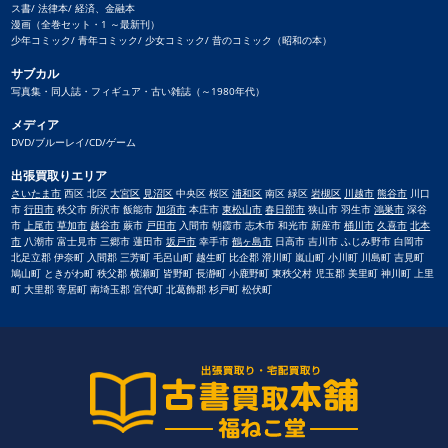
ス書/ 法律本/ 経済、金融本
漫画（全巻セット・1 ～最新刊）
少年コミック/ 青年コミック/ 少女コミック/ 昔のコミック（昭和の本）
サブカル
写真集・同人誌・フィギュア・古い雑誌（～1980年代）
メディア
DVD/ブルーレイ/CD/ゲーム
出張買取りエリア
さいたま市
西区 北区
大宮区
見沼区
中央区 桜区
浦和区
南区 緑区
岩槻区
川越市
熊谷市
川口
市
行田市
秩父市 所沢市 飯能市
加須市
本庄市
東松山市
春日部市
狭山市 羽生市
鴻巣市
深谷
市
上尾市
草加市
越谷市
蕨市
戸田市
入間市 朝霞市 志木市 和光市 新座市
桶川市
久喜市
北本
市
八潮市 富士見市 三郷市 蓮田市
坂戸市
幸手市
鶴ヶ島市
日高市 吉川市 ふじみ野市 白岡市
北足立郡 伊奈町 入間郡 三芳町 毛呂山町 越生町 比企郡 滑川町 嵐山町 小川町 川島町 吉見町
鳩山町 ときがわ町 秩父郡 横瀬町 皆野町 長瀞町 小鹿野町 東秩父村 児玉郡 美里町 神川町 上里
町 大里郡 寄居町 南埼玉郡 宮代町 北葛飾郡 杉戸町 松伏町