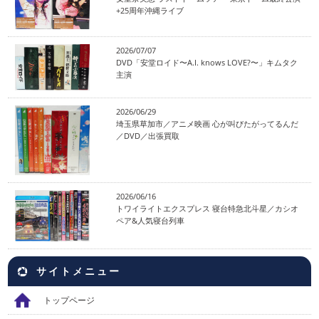
+25周年沖縄ライブ
2026/07/07
DVD「安堂ロイド〜A.I. knows LOVE?〜」キムタク
主演
2026/06/29
埼玉県草加市／アニメ映画 心が叫びたがってるんだ
／DVD／出張買取
2026/06/16
トワイライトエクスプレス 寝台特急北斗星／カシオ
ペア&人気寝台列車
サイトメニュー
トップページ