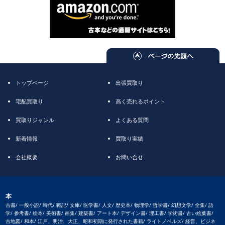
トップページ
出張買取り
宅配買取り
高く売れるポイント
買取りジャンル
よくある質問
新着情報
買取り実績
会社概要
お問い合せ
本
古書/ 一般小説/ 時代/ 戦記/ 文庫/ 医学書/ 人文/ 歴史本/ 物理学/ 哲学書/ 幻想文学/ 全集/ 語
学/ 参考書/ 絵本/ 美術書/ 画集/ 建築書/ アート本/ デザイン書/ 理工書/ 学術書/ 古い絵葉書/
古地図/ 和本/ 江戸、明治、大正、昭和初期に発行された書籍/ ライトノベルズ/ 経営、ビジネ