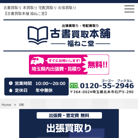
古書買取り 本買取り 宅配買取り 出張買取り
togg
navi
【古書買取本舗 福ねこ堂】
Home
>
0年