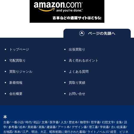
トップページ
出張買取り
宅配買取り
高く売れるポイント
買取りジャンル
よくある質問
新着情報
買取り実績
会社概要
お問い合せ
本
古書/ 一般小説/ 時代/ 戦記/ 文庫/ 医学書/ 人文/ 歴史本/ 物理学/ 哲学書/ 幻想文学/ 全集/ 語
学/ 参考書/ 絵本/ 美術書/ 画集/ 建築書/ アート本/ デザイン書/ 理工書/ 学術書/ 古い絵葉書/
古地図/ 和本/ 江戸、明治、大正、昭和初期に発行された書籍/ ライトノベルズ/ 経営、ビジネ