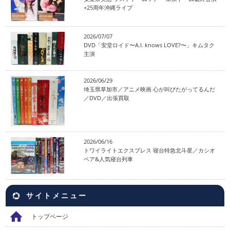
+25周年沖縄ライブ
2026/07/07
DVD「安堂ロイド〜A.I. knows LOVE?〜」キムタク
主演
2026/06/29
埼玉県草加市／アニメ映画 心が叫びたがってるんだ
／DVD／出張買取
2026/06/16
トワイライトエクスプレス 寝台特急北斗星／カシオ
ペア&人気寝台列車
サイトメニュー
トップページ