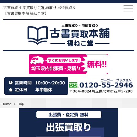
古書買取り 本買取り 宅配買取り 出張買取り
togg
navi
【古書買取本舗 福ねこ堂】
Home
>
0年