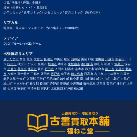
ス書/ 法律本/ 経済、金融本
漫画（全巻セット・1 ～最新刊）
少年コミック/ 青年コミック/ 少女コミック/ 昔のコミック（昭和の本）
サブカル
写真集・同人誌・フィギュア・古い雑誌（～1980年代）
メディア
DVD/ブルーレイ/CD/ゲーム
出張買取りエリア
さいたま市
西区 北区
大宮区
見沼区
中央区 桜区
浦和区
南区 緑区
岩槻区
川越市
熊谷市
川口
市
行田市
秩父市 所沢市 飯能市
加須市
本庄市
東松山市
春日部市
狭山市 羽生市
鴻巣市
深谷
市
上尾市
草加市
越谷市
蕨市
戸田市
入間市 朝霞市 志木市 和光市 新座市
桶川市
久喜市
北本
市
八潮市 富士見市 三郷市 蓮田市
坂戸市
幸手市
鶴ヶ島市
日高市 吉川市 ふじみ野市 白岡市
北足立郡 伊奈町 入間郡 三芳町 毛呂山町 越生町 比企郡 滑川町 嵐山町 小川町 川島町 吉見町
鳩山町 ときがわ町 秩父郡 横瀬町 皆野町 長瀞町 小鹿野町 東秩父村 児玉郡 美里町 神川町 上里
町 大里郡 寄居町 南埼玉郡 宮代町 北葛飾郡 杉戸町 松伏町