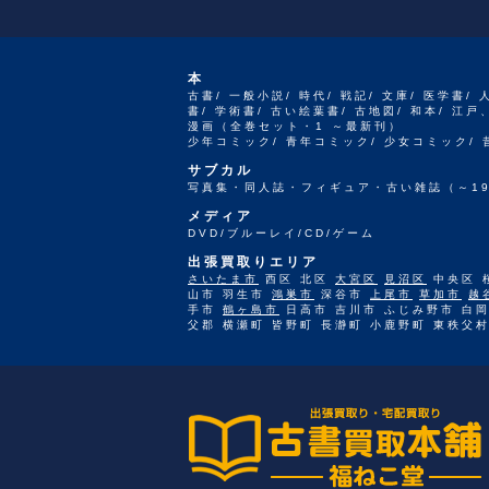
本
古書/ 一般小説/ 時代/ 戦記/ 文庫/ 医学書/ 
書/ 学術書/ 古い絵葉書/ 古地図/ 和本/ 
漫画（全巻セット・1 ～最新刊）
少年コミック/ 青年コミック/ 少女コミック/
サブカル
写真集・同人誌・フィギュア・古い雑誌（～19
メディア
DVD/ブルーレイ/CD/ゲーム
出張買取りエリア
さいたま市
西区 北区
大宮区
見沼区
中央区 
山市 羽生市
鴻巣市
深谷市
上尾市
草加市
越
手市
鶴ヶ島市
日高市 吉川市 ふじみ野市 白岡
父郡 横瀬町 皆野町 長瀞町 小鹿野町 東秩父村