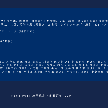
人文/ 歴史本/ 物理学/ 哲学書/ 幻想文学/ 全集/ 語学/ 参考書/ 絵本/ 美術
江戸、明治、大正、昭和初期に発行された書籍/ ライトノベルズ/ 経営、ビジネス
 昔のコミック（昭和の本）
80年代）
桜区
浦和区
南区 緑区
岩槻区
川越市
熊谷市
川口市
行田市
秩父市 所沢市
谷市
蕨市
戸田市
入間市 朝霞市 志木市 和光市 新座市
桶川市
久喜市
北本
市 北足立郡 伊奈町 入間郡 三芳町 毛呂山町 越生町 比企郡 滑川町 嵐山町
 児玉郡 美里町 神川町 上里町 大里郡 寄居町 南埼玉郡 宮代町 北葛飾郡 
〒364-0024 埼玉県北本市石戸5－290