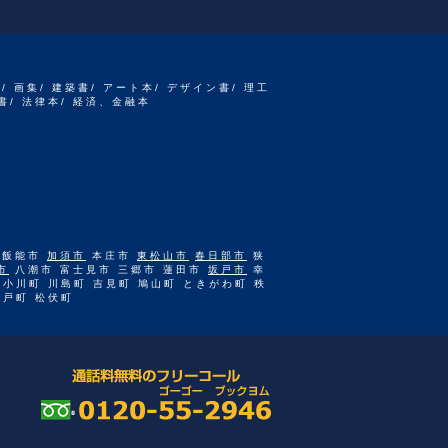
書/ 画集/ 建築書/ アート本/ デザイン書/ 理工
書/ 法律本/ 経済、金融本
 飯能市
加須市
本庄市
東松山市
春日部市
狭
市
八潮市 富士見市 三郷市 蓮田市
坂戸市
幸
 小川町 川島町 吉見町 鳩山町 ときがわ町 秩
杉戸町 松伏町