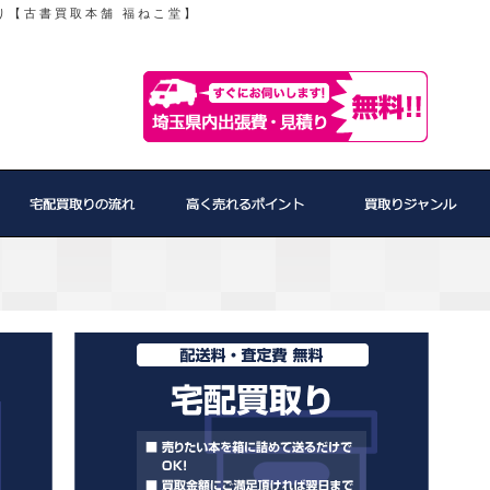
り【古書買取本舗 福ねこ堂】