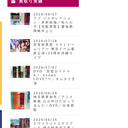
買取り実績
2026/08/07
ラブ ジェネレーショ
ン・木村拓哉／松たか
子【宅配買取】愛知県
岡崎市より
2026/07/18
安室奈美恵 ラストドー
ムツアー 東京ドーム最
終公演+25周年沖縄ラ
イブ
2026/07/07
DVD「安堂ロイド〜
A.I. knows
LOVE?〜」キムタク主
演
2026/06/29
埼玉県草加市／アニメ
映画 心が叫びたがって
るんだ／DVD／出張買
取
2026/06/16
トワイライトエクスプ
レス 寝台特急北斗星／