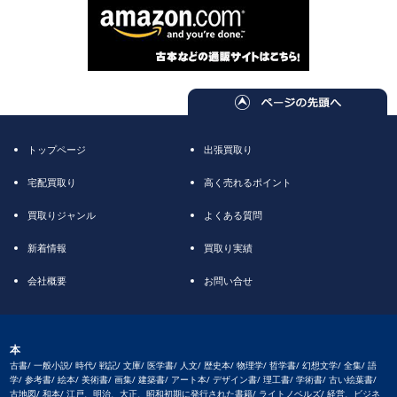
トップページ
出張買取り
宅配買取り
高く売れるポイント
買取りジャンル
よくある質問
新着情報
買取り実績
会社概要
お問い合せ
本
古書/ 一般小説/ 時代/ 戦記/ 文庫/ 医学書/ 人文/ 歴史本/ 物理学/ 哲学書/ 幻想文学/ 全集/ 語
学/ 参考書/ 絵本/ 美術書/ 画集/ 建築書/ アート本/ デザイン書/ 理工書/ 学術書/ 古い絵葉書/
古地図/ 和本/ 江戸、明治、大正、昭和初期に発行された書籍/ ライトノベルズ/ 経営、ビジネ