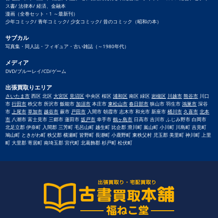
ス書/ 法律本/ 経済、金融本
漫画（全巻セット・1 ～最新刊）
少年コミック/ 青年コミック/ 少女コミック/ 昔のコミック（昭和の本）
サブカル
写真集・同人誌・フィギュア・古い雑誌（～1980年代）
メディア
DVD/ブルーレイ/CD/ゲーム
出張買取りエリア
さいたま市
西区 北区
大宮区
見沼区
中央区 桜区
浦和区
南区 緑区
岩槻区
川越市
熊谷市
川口
市
行田市
秩父市 所沢市 飯能市
加須市
本庄市
東松山市
春日部市
狭山市 羽生市
鴻巣市
深谷
市
上尾市
草加市
越谷市
蕨市
戸田市
入間市 朝霞市 志木市 和光市 新座市
桶川市
久喜市
北本
市
八潮市 富士見市 三郷市 蓮田市
坂戸市
幸手市
鶴ヶ島市
日高市 吉川市 ふじみ野市 白岡市
北足立郡 伊奈町 入間郡 三芳町 毛呂山町 越生町 比企郡 滑川町 嵐山町 小川町 川島町 吉見町
鳩山町 ときがわ町 秩父郡 横瀬町 皆野町 長瀞町 小鹿野町 東秩父村 児玉郡 美里町 神川町 上里
町 大里郡 寄居町 南埼玉郡 宮代町 北葛飾郡 杉戸町 松伏町