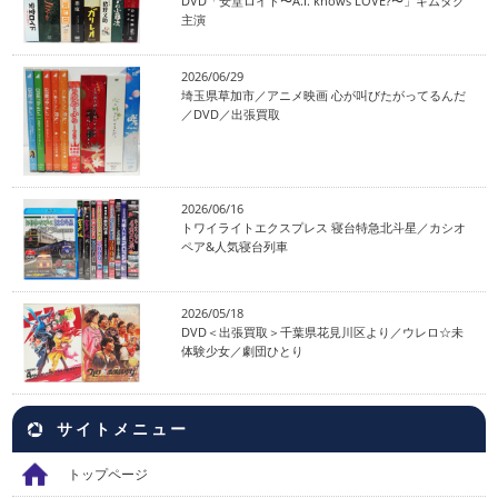
DVD「安堂ロイド〜A.I. knows LOVE?〜」キムタク
主演
2026/06/29
埼玉県草加市／アニメ映画 心が叫びたがってるんだ
／DVD／出張買取
2026/06/16
トワイライトエクスプレス 寝台特急北斗星／カシオ
ペア&人気寝台列車
2026/05/18
DVD＜出張買取＞千葉県花見川区より／ウレロ☆未
体験少女／劇団ひとり
サイトメニュー
トップページ