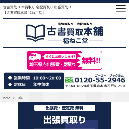
古書買取り 本買取り 宅配買取り 出張買取り
togg
navi
【古書買取本舗 福ねこ堂】
Home
>
0年