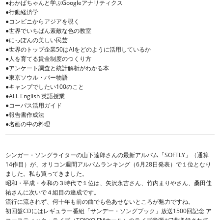
●わかばちゃんと学ぶGoogleアナリティクス
●行動経済学
●コンビニからアジアを覗く
●世界でいちばん素敵な色の教室
●にっぽんの美しい民芸
●世界のトップ企業50はAIをどのように活用しているか
●人を育てる賃金制度のつくり方
●アンケート調査と統計解析がわかる本
●東京ソウル・バー物語
●キャンプでしたい100のこと
●ALL English 英語授業
●コーパス活用ガイド
●報告書作成法
●名画の中の料理
シンガー・ソングライターの山下達郎さんの最新アルバム「SOFTLY」（通算
14作目）が、オリコン週間アルバムランキング（6月28日発表）で１位となり
ました。私も買ってきました。
昭和・平成・令和の３時代で１位は、矢沢永吉さん、竹内まりやさん、桑田佳
祐さんに次いで４組目の達成です。
流行に流されず、何十年も前の曲でも色あせないところが魅力ですね。
初回盤CDにはレギュラー番組「サンデー・ソングブック」放送1500回記念 ア