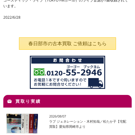
コースティック・ライブ（TOKYO FMホール）のライブ音源が7曲収録されて
います。
2022/6/28
春日部市の古本買取 ご依頼はこちら
買取り実績
2026/08/07
ラブ ジェネレーション・木村拓哉／松たか子【宅配
買取】愛知県岡崎市より