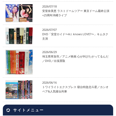
2026/07/18
安室奈美恵 ラストドームツアー 東京ドーム最終公演
+25周年沖縄ライブ
2026/07/07
DVD「安堂ロイド〜A.I. knows LOVE?〜」キムタク
主演
2026/06/29
埼玉県草加市／アニメ映画 心が叫びたがってるんだ
／DVD／出張買取
2026/06/16
トワイライトエクスプレス 寝台特急北斗星／カシオ
ペア&人気寝台列車
サイトメニュー