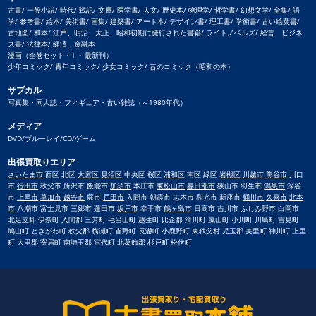
古書/ 一般小説/ 時代/ 戦記/ 文庫/ 医学書/ 人文/ 歴史本/ 物理学/ 哲学書/ 幻想文学/ 全集/ 語
学/ 参考書/ 絵本/ 美術書/ 画集/ 建築書/ アート本/ デザイン書/ 理工書/ 学術書/ 古い絵葉書/
古地図/ 和本/ 江戸、明治、大正、昭和初期に発行された書籍/ ライトノベルズ/ 経営、ビジネ
ス書/ 法律本/ 経済、金融本
漫画（全巻セット・1 ～最新刊）
少年コミック/ 青年コミック/ 少女コミック/ 昔のコミック（昭和の本）
サブカル
写真集・同人誌・フィギュア・古い雑誌（～1980年代）
メディア
DVD/ブルーレイ/CD/ゲーム
出張買取りエリア
さいたま市
西区 北区
大宮区
見沼区
中央区 桜区
浦和区
南区 緑区
岩槻区
川越市
熊谷市
川口
市
行田市
秩父市 所沢市 飯能市
加須市
本庄市
東松山市
春日部市
狭山市 羽生市
鴻巣市
深谷
市
上尾市
草加市
越谷市
蕨市
戸田市
入間市 朝霞市 志木市 和光市 新座市
桶川市
久喜市
北本
市
八潮市 富士見市 三郷市 蓮田市
坂戸市
幸手市
鶴ヶ島市
日高市 吉川市 ふじみ野市 白岡市
北足立郡 伊奈町 入間郡 三芳町 毛呂山町 越生町 比企郡 滑川町 嵐山町 小川町 川島町 吉見町
鳩山町 ときがわ町 秩父郡 横瀬町 皆野町 長瀞町 小鹿野町 東秩父村 児玉郡 美里町 神川町 上里
町 大里郡 寄居町 南埼玉郡 宮代町 北葛飾郡 杉戸町 松伏町