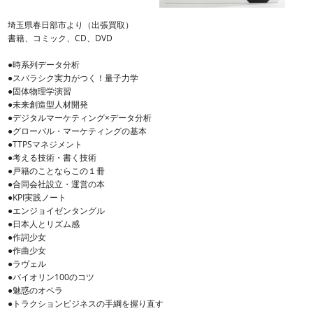
埼玉県春日部市より（出張買取）
書籍、コミック、CD、DVD
●時系列データ分析
●スバラシク実力がつく！量子力学
●固体物理学演習
●未来創造型人材開発
●デジタルマーケティング×データ分析
●グローバル・マーケティングの基本
●TTPSマネジメント
●考える技術・書く技術
●戸籍のことならこの１冊
●合同会社設立・運営の本
●KPI実践ノート
●エンジョイゼンタングル
●日本人とリズム感
●作詞少女
●作曲少女
●ラヴェル
●バイオリン100のコツ
●魅惑のオペラ
●トラクションビジネスの手綱を握り直す