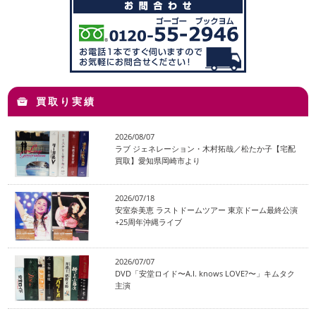
買取り実績
2026/08/07
ラブ ジェネレーション・木村拓哉／松たか子【宅配
買取】愛知県岡崎市より
2026/07/18
安室奈美恵 ラストドームツアー 東京ドーム最終公演
+25周年沖縄ライブ
2026/07/07
DVD「安堂ロイド〜A.I. knows LOVE?〜」キムタク
主演