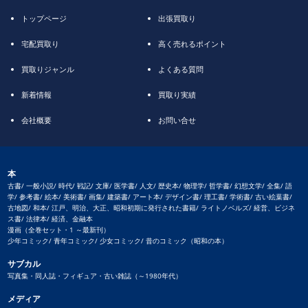
トップページ
出張買取り
宅配買取り
高く売れるポイント
買取りジャンル
よくある質問
新着情報
買取り実績
会社概要
お問い合せ
本
古書/ 一般小説/ 時代/ 戦記/ 文庫/ 医学書/ 人文/ 歴史本/ 物理学/ 哲学書/ 幻想文学/ 全集/ 語
学/ 参考書/ 絵本/ 美術書/ 画集/ 建築書/ アート本/ デザイン書/ 理工書/ 学術書/ 古い絵葉書/
古地図/ 和本/ 江戸、明治、大正、昭和初期に発行された書籍/ ライトノベルズ/ 経営、ビジネ
ス書/ 法律本/ 経済、金融本
漫画（全巻セット・1 ～最新刊）
少年コミック/ 青年コミック/ 少女コミック/ 昔のコミック（昭和の本）
サブカル
写真集・同人誌・フィギュア・古い雑誌（～1980年代）
メディア