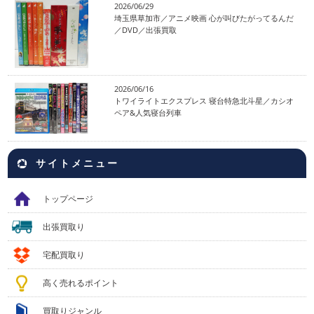
2026/06/29
埼玉県草加市／アニメ映画 心が叫びたがってるんだ
／DVD／出張買取
2026/06/16
トワイライトエクスプレス 寝台特急北斗星／カシオ
ペア&人気寝台列車
サイトメニュー
トップページ
出張買取り
宅配買取り
高く売れるポイント
買取りジャンル