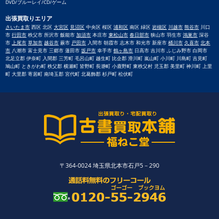
DVD/ブルーレイ/CD/ゲーム
出張買取りエリア
さいたま市
西区 北区
大宮区
見沼区
中央区 桜区
浦和区
南区 緑区
岩槻区
川越市
熊谷市
川口
市
行田市
秩父市 所沢市 飯能市
加須市
本庄市
東松山市
春日部市
狭山市 羽生市
鴻巣市
深谷
市
上尾市
草加市
越谷市
蕨市
戸田市
入間市 朝霞市 志木市 和光市 新座市
桶川市
久喜市
北本
市
八潮市 富士見市 三郷市 蓮田市
坂戸市
幸手市
鶴ヶ島市
日高市 吉川市 ふじみ野市 白岡市
北足立郡 伊奈町 入間郡 三芳町 毛呂山町 越生町 比企郡 滑川町 嵐山町 小川町 川島町 吉見町
鳩山町 ときがわ町 秩父郡 横瀬町 皆野町 長瀞町 小鹿野町 東秩父村 児玉郡 美里町 神川町 上里
町 大里郡 寄居町 南埼玉郡 宮代町 北葛飾郡 杉戸町 松伏町
〒364-0024 埼玉県北本市石戸5－290