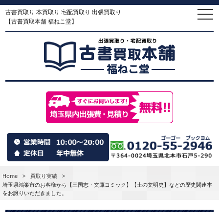
古書買取り 本買取り 宅配買取り 出張買取り
togg
navi
【古書買取本舗 福ねこ堂】
Home
>
買取り実績
>
埼玉県鴻巣市のお客様から【三国志・文庫コミック】【土の文明史】などの歴史関連本
をお譲りいただきました。