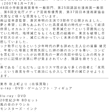
（2007年1月〜7月）
48回小学館漫画賞青年一般部門、第25回講談社漫画賞一般部
、第6回文化庁メディア芸術祭優秀賞、第37回日本漫画家協会
賞大賞など様々な受賞をしています。
映画は堤幸彦監督、唐沢寿明の主演で3部作で公開されました。
「夢と希望」に満ちあふれていた高度成長の時代が一転して経済
が停滞しオカルトブームになり、世界滅亡か？という雰囲気にな
っていた時代。地球滅亡をもくろむ悪の組織や、東京を破壊し尽
くす巨大ロボット、滅亡に向かっていく未来の世界を少年たちは
空想していました。
ロック歌手になるという少年時代の夢を諦めた主人公の遠藤 健児
は、年老いた母親と突然失踪した姉の娘のカンナを養い、コンビ
ニを営む日々だったがお得意先の一家の失踪や幼なじみの死をき
っかけに記憶が次第に呼び覚まされていき、陰謀を崩そうとしま
す。
黒幕である「ともだち」はカリスマ性があり多くの信者と「友民
党」という政党を作って政治にも介入して世界の滅亡させようと
します。
巣市 吹上町より（出張買取）
lu-ray・DVD・ゲームソフト・フィギュア
Blu-ray・DVD
20世紀少年 BDセット
・風の谷のナウシカ
・モンスターズ・インク