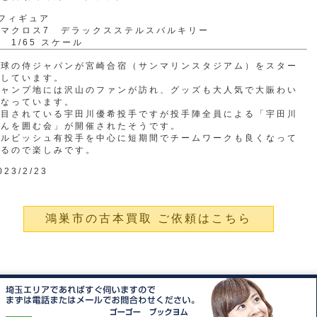
フィギュア
・マクロス7 デラックスステルスバルキリー
1/65 スケール
野球の侍ジャパンが宮崎合宿（サンマリンスタジアム）をスター
トしています。
キャンプ地には沢山のファンが訪れ、グッズも大人気で大賑わい
となっています。
注目されている宇田川優希投手ですが投手陣全員による「宇田川
さんを囲む会」が開催されたそうです。
ダルビッシュ有投手を中心に短期間でチームワークも良くなって
いるので楽しみです。
023/2/23
鴻巣市の古本買取 ご依頼はこちら