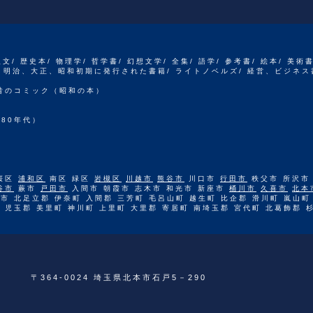
人文/ 歴史本/ 物理学/ 哲学書/ 幻想文学/ 全集/ 語学/ 参考書/ 絵本/ 美術
江戸、明治、大正、昭和初期に発行された書籍/ ライトノベルズ/ 経営、ビジネス
 昔のコミック（昭和の本）
80年代）
桜区
浦和区
南区 緑区
岩槻区
川越市
熊谷市
川口市
行田市
秩父市 所沢市
谷市
蕨市
戸田市
入間市 朝霞市 志木市 和光市 新座市
桶川市
久喜市
北本
市 北足立郡 伊奈町 入間郡 三芳町 毛呂山町 越生町 比企郡 滑川町 嵐山町
 児玉郡 美里町 神川町 上里町 大里郡 寄居町 南埼玉郡 宮代町 北葛飾郡 
〒364-0024 埼玉県北本市石戸5－290