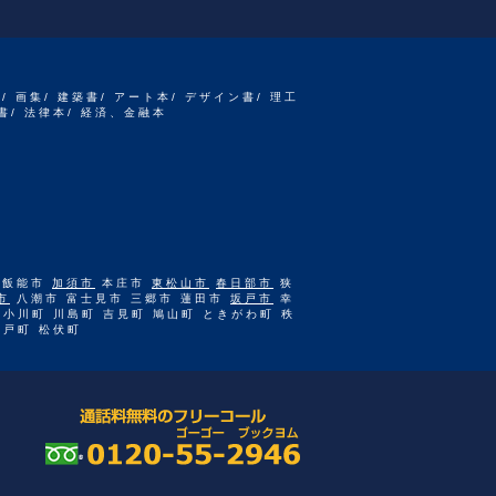
書/ 画集/ 建築書/ アート本/ デザイン書/ 理工
書/ 法律本/ 経済、金融本
 飯能市
加須市
本庄市
東松山市
春日部市
狭
市
八潮市 富士見市 三郷市 蓮田市
坂戸市
幸
 小川町 川島町 吉見町 鳩山町 ときがわ町 秩
杉戸町 松伏町