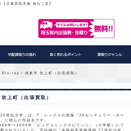
り【古書買取本舗 福ねこ堂】
 Blu-ray / 鴻巣市 吹上町（出張買取）
鴻巣市 吹上町（出張買取）
20世紀少年」は、T・レックスの楽曲「20センチュリー・ボー
イ」に因んだ作品名です。
999年〜2006年「ビッグコミックスピリッツ」（小学館）にて
載されていました。完結編の「本格科学冒険漫画 21世紀少年」