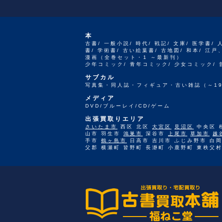
本
古書/ 一般小説/ 時代/ 戦記/ 文庫/ 医学書/ 
書/ 学術書/ 古い絵葉書/ 古地図/ 和本/ 
漫画（全巻セット・1 ～最新刊）
少年コミック/ 青年コミック/ 少女コミック/
サブカル
写真集・同人誌・フィギュア・古い雑誌（～19
メディア
DVD/ブルーレイ/CD/ゲーム
出張買取りエリア
さいたま市
西区 北区
大宮区
見沼区
中央区 
山市 羽生市
鴻巣市
深谷市
上尾市
草加市
越
手市
鶴ヶ島市
日高市 吉川市 ふじみ野市 白岡
父郡 横瀬町 皆野町 長瀞町 小鹿野町 東秩父村