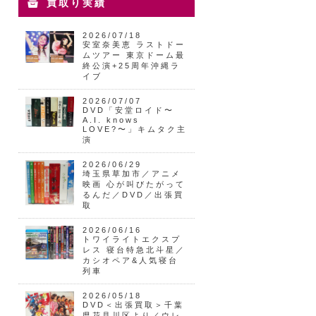
買取り実績
2026/07/18
安室奈美恵 ラストドー
ムツアー 東京ドーム最
終公演+25周年沖縄ラ
イブ
2026/07/07
DVD「安堂ロイド〜
A.I. knows
LOVE?〜」キムタク主
演
2026/06/29
埼玉県草加市／アニメ
映画 心が叫びたがって
るんだ／DVD／出張買
取
2026/06/16
トワイライトエクスプ
レス 寝台特急北斗星／
カシオペア&人気寝台
列車
2026/05/18
DVD＜出張買取＞千葉
県花見川区より／ウレ