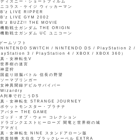
・ディズニー・ショートフィルム
ニコラス・ケイジ ウィッカーマン
B'z LIVE RIPPER
B'z LIVE GYM 2002
B'z BUZZ!! THE MOVIE
機動戦士ガンダム THE ORIGIN
機動戦士ガンダム UC ユニコーン
ゲームソフト
NINTENDO SWITCH / NINTENDO DS / PlayStation 2 /
layStation 3 / PlayStation 4 / XBOX / XBOX 360）
真・女神転生V
・世界樹の迷宮
・神霊狩
国盗り頭脳バトル 信長の野望
・ソーマブリンガー
・女神異聞録デビルサバイバー
Wizardry
A列車で行こうDS
真・女神転生 STRANGE JOURNEY
・ポケットモンスター・プラチナ
アバター THE GAME
ゴッド・オブ・ウォー コレクション
・ドラゴンクエストヒーローズ 闇竜と世界樹の城
・アマガミ
真・女神転生 NINE スタンドアローン版
怒首領蜂 大往生 ブラックレーベル EXTRA