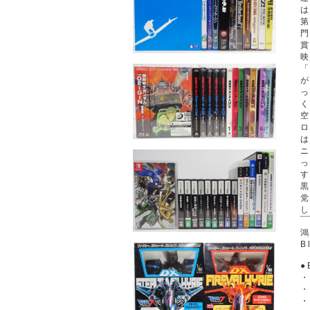
は
第
門
鴻
B
●
・