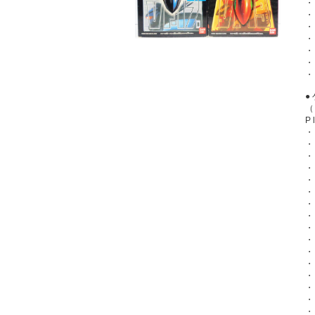
・
・
・
・
・
・
●
（
P
・
・
・
・
・
・
・
・
・