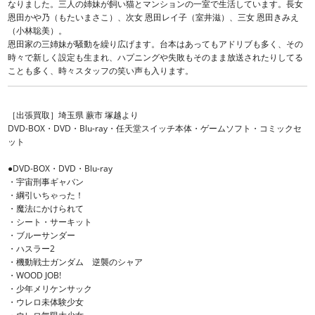
なりました。三人の姉妹が飼い猫とマンションの一室で生活しています。長女
恩田かや乃（もたいまさこ）、次女 恩田レイ子（室井滋）、三女 恩田きみえ
（小林聡美）。
恩田家の三姉妹が騒動を繰り広げます。台本はあってもアドリブも多く、その
時々で新しく設定も生まれ、ハプニングや失敗もそのまま放送されたりしてる
ことも多く、時々スタッフの笑い声も入ります。
［出張買取］埼玉県 蕨市 塚越より
DVD-BOX・DVD・Blu-ray・任天堂スイッチ本体・ゲームソフト・コミックセ
ット
●DVD-BOX・DVD・Blu-ray
・宇宙刑事ギャバン
・綱引いちゃった！
・魔法にかけられて
・シート・サーキット
・ブルーサンダー
・ハスラー2
・機動戦士ガンダム 逆襲のシャア
・WOOD JOB!
・少年メリケンサック
・ウレロ未体験少女