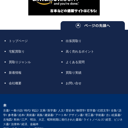
トップページ
出張買取り
宅配買取り
高く売れるポイント
買取りジャンル
よくある質問
新着情報
買取り実績
会社概要
お問い合せ
本
古書/ 一般小説/ 時代/ 戦記/ 文庫/ 医学書/ 人文/ 歴史本/ 物理学/ 哲学書/ 幻想文学/ 全集/ 語
学/ 参考書/ 絵本/ 美術書/ 画集/ 建築書/ アート本/ デザイン書/ 理工書/ 学術書/ 古い絵葉書/
古地図/ 和本/ 江戸、明治、大正、昭和初期に発行された書籍/ ライトノベルズ/ 経営、ビジネ
ス書/ 法律本/ 経済、金融本