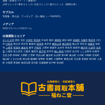
漫画（全巻セット・1 ～最新刊）
少年コミック/ 青年コミック/ 少女コミック/ 昔のコミック（昭和の本）
サブカル
写真集・同人誌・フィギュア・古い雑誌（～1980年代）
メディア
DVD/ブルーレイ/CD/ゲーム
出張買取りエリア
さいたま市
西区 北区
大宮区
見沼区
中央区 桜区
浦和区
南区 緑区
岩槻区
川越市
熊谷市
川口
市
行田市
秩父市 所沢市 飯能市
加須市
本庄市
東松山市
春日部市
狭山市 羽生市
鴻巣市
深谷
市
上尾市
草加市
越谷市
蕨市
戸田市
入間市 朝霞市 志木市 和光市 新座市
桶川市
久喜市
北本
市
八潮市 富士見市 三郷市 蓮田市
坂戸市
幸手市
鶴ヶ島市
日高市 吉川市 ふじみ野市 白岡市
北足立郡 伊奈町 入間郡 三芳町 毛呂山町 越生町 比企郡 滑川町 嵐山町 小川町 川島町 吉見町
鳩山町 ときがわ町 秩父郡 横瀬町 皆野町 長瀞町 小鹿野町 東秩父村 児玉郡 美里町 神川町 上里
町 大里郡 寄居町 南埼玉郡 宮代町 北葛飾郡 杉戸町 松伏町