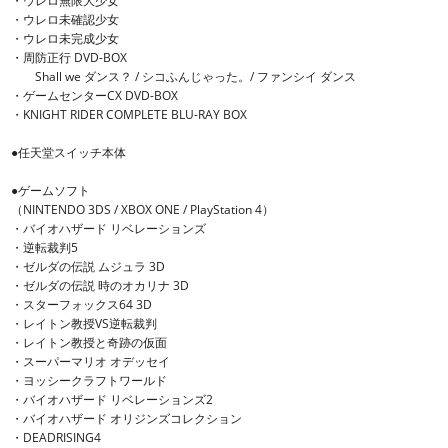
・ウレロ無限大少女
・ウレロ未確認少女
・ウレロ未完成少女
・周防正行 DVD-BOX
Shall we ダンス？ / シコふんじゃった。/ ファンシイ ダンス
・ゲームセンターCX DVD-BOX
・KNIGHT RIDER COMPLETE BLU-RAY BOX
●任天堂スイッチ本体
●ゲームソフト
（NINTENDO 3DS / XBOX ONE / PlayStation 4）
・バイオハザード リベレーションズ
・逆転裁判5
・ゼルダの伝説 ムジュラ 3D
・ゼルダの伝説 時のオカリナ 3D
・スターフォックス64 3D
・レイトン教授VS逆転裁判
・レイトン教授と奇跡の仮面
・スーパーマリオ オデッセイ
・ヨッシークラフトワールド
・バイオハザード リベレーションズ2
・バイオハザード オリジンズコレクション
・DEADRISING4