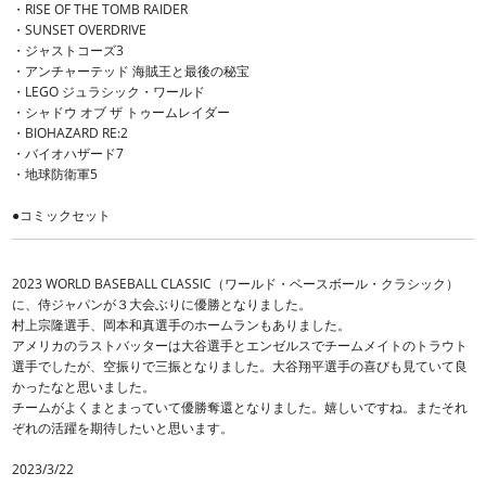
・RISE OF THE TOMB RAIDER
・SUNSET OVERDRIVE
・ジャストコーズ3
・アンチャーテッド 海賊王と最後の秘宝
・LEGO ジュラシック・ワールド
・シャドウ オブ ザ トゥームレイダー
・BIOHAZARD RE:2
・バイオハザード7
・地球防衛軍5
●コミックセット
2023 WORLD BASEBALL CLASSIC（ワールド・ベースボール・クラシック）
に、侍ジャパンが３大会ぶりに優勝となりました。
村上宗隆選手、岡本和真選手のホームランもありました。
アメリカのラストバッターは大谷選手とエンゼルスでチームメイトのトラウト
選手でしたが、空振りで三振となりました。大谷翔平選手の喜びも見ていて良
かったなと思いました。
チームがよくまとまっていて優勝奪還となりました。嬉しいですね。またそれ
ぞれの活躍を期待したいと思います。
2023/3/22