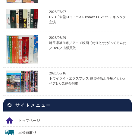
2026/07/07
DVD「安堂ロイド〜A.I. knows LOVE?〜」キムタク
主演
2026/06/29
埼玉県草加市／アニメ映画 心が叫びたがってるんだ
／DVD／出張買取
2026/06/16
トワイライトエクスプレス 寝台特急北斗星／カシオ
ペア&人気寝台列車
サイトメニュー
トップページ
出張買取り