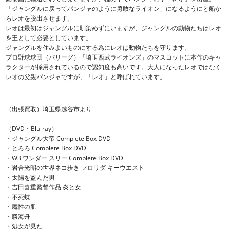
「ジャングルに戻ってパンジャのように勇敢なライオン」になるようにと船か
らレオを脱出させます。
レオは最初はジャングルに馴染めずにいますが、ジャングルの動物たちはレオ
を王として必要としています。
ジャングルを住みよいものにする為にレオは動物たちを守ります。
プロ野球球団（パリーグ）「埼玉西武ライオンズ」のマスコットに本作のキャ
ラクターが採用されているので認知度も高いです。大人になったレオではなく
レオの父親パンジャですが、「レオ」と呼ばれています。
（出張買取）埼玉県越谷市より
（DVD・Blu-ray）
・ジャングル大帝 Complete Box DVD
・とろろ Complete Box DVD
・W3 ワンダー スリー Complete Box DVD
・岩合光昭の世界ネコ歩き フロリダ キーウエスト
・太陽を盗んだ男
・吉田喜重監督作品 炎と女
・不死蝶
・魔性の肌
・勝海舟
・処女が見た