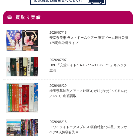
買取り実績
2026/07/18
安室奈美恵 ラストドームツアー 東京ドーム最終公演
+25周年沖縄ライブ
2026/07/07
DVD「安堂ロイド〜A.I. knows LOVE?〜」キムタク
主演
2026/06/29
埼玉県草加市／アニメ映画 心が叫びたがってるんだ
／DVD／出張買取
2026/06/16
トワイライトエクスプレス 寝台特急北斗星／カシオ
ペア&人気寝台列車