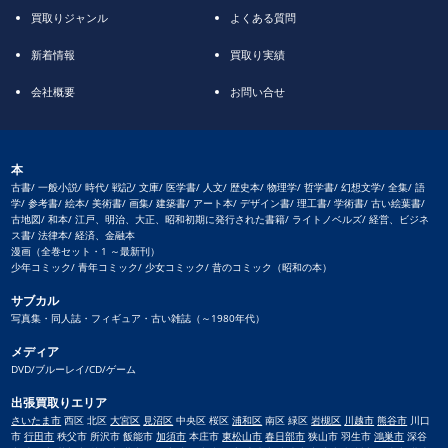
買取りジャンル
よくある質問
新着情報
買取り実績
会社概要
お問い合せ
本
古書/ 一般小説/ 時代/ 戦記/ 文庫/ 医学書/ 人文/ 歴史本/ 物理学/ 哲学書/ 幻想文学/ 全集/ 語
学/ 参考書/ 絵本/ 美術書/ 画集/ 建築書/ アート本/ デザイン書/ 理工書/ 学術書/ 古い絵葉書/
古地図/ 和本/ 江戸、明治、大正、昭和初期に発行された書籍/ ライトノベルズ/ 経営、ビジネ
ス書/ 法律本/ 経済、金融本
漫画（全巻セット・1 ～最新刊）
少年コミック/ 青年コミック/ 少女コミック/ 昔のコミック（昭和の本）
サブカル
写真集・同人誌・フィギュア・古い雑誌（～1980年代）
メディア
DVD/ブルーレイ/CD/ゲーム
出張買取りエリア
さいたま市
西区 北区
大宮区
見沼区
中央区 桜区
浦和区
南区 緑区
岩槻区
川越市
熊谷市
川口
市
行田市
秩父市 所沢市 飯能市
加須市
本庄市
東松山市
春日部市
狭山市 羽生市
鴻巣市
深谷