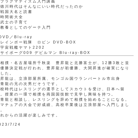
・プラグマティズム入門講義
・徳川時代はそんなにいい時代だったのか
・戦国大名と読書
・時間術大全
・武士の子育て
・教養としてのゲーテ入門
DVD／Blu-ray
レインボー戦隊 ロビン DVD-BOX
宇宙戦艦ヤマト2202
サイボーグ009 デビルマン Blu-ray-BOX
相撲・名古屋場所千秋楽 豊昇龍と北勝富士が、12勝3敗と並
び優勝決定戦が行われ、豊昇龍が初優勝、大関昇進が確実になり
ました。
豊昇龍は、立浪部屋所属、モンゴル国ウランバートル市出身
朝青龍の兄の次男だそうです。
高校時代はレスリングの選手としてスカウトを受け、日本へ留
学。授業の一環で相撲を両国国技館で見学し興味を持つ。
朝青龍と相談し、レスリングを辞めて相撲を始めることになる。
アマチュアの大会で好成績、高校卒業後は立浪部屋へ入門しまし
た。
これからの活躍が楽しみです。
023/7/24