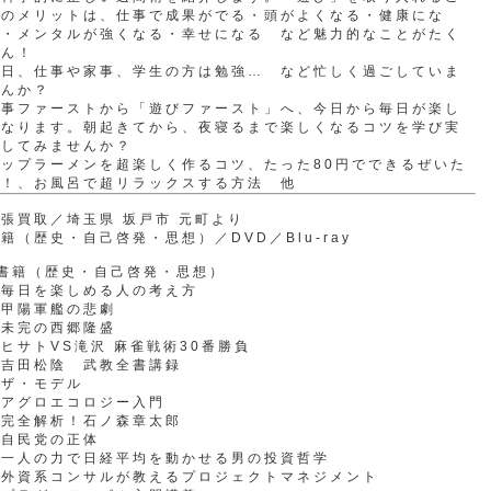
とのメリットは、仕事で成果がでる・頭がよくなる・健康にな
る・メンタルが強くなる・幸せになる など魅力的なことがたく
さん！
毎日、仕事や家事、学生の方は勉強… など忙しく過ごしていま
せんか？
仕事ファーストから「遊びファースト」へ、今日から毎日が楽し
くなります。朝起きてから、夜寝るまで楽しくなるコツを学び実
践してみませんか？
カップラーメンを超楽しく作るコツ、たった80円でできるぜいた
く！、お風呂で超リラックスする方法 他
張買取／埼玉県 坂戸市 元町より
籍（歴史・自己啓発・思想）／DVD／Blu-ray
●書籍（歴史・自己啓発・思想）
・毎日を楽しめる人の考え方
・甲陽軍艦の悲劇
・未完の西郷隆盛
ヒサトVS滝沢 麻雀戦術30番勝負
・吉田松陰 武教全書講録
・ザ・モデル
・アグロエコロジー入門
・完全解析！石ノ森章太郎
・自民党の正体
・一人の力で日経平均を動かせる男の投資哲学
・外資系コンサルが教えるプロジェクトマネジメント