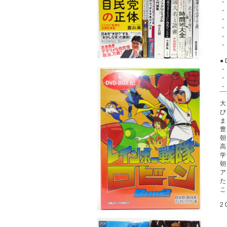
●
・
・
・
大
2