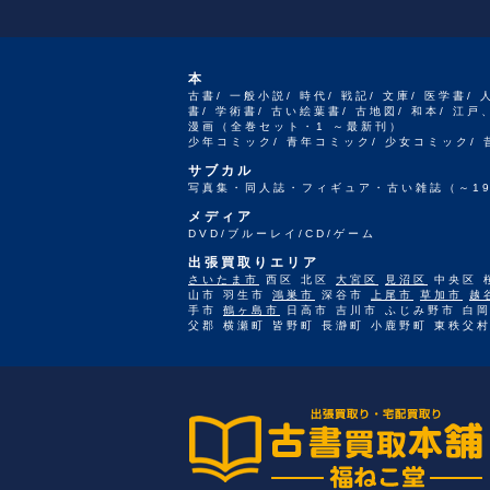
本
古書/ 一般小説/ 時代/ 戦記/ 文庫/ 医学書/ 
書/ 学術書/ 古い絵葉書/ 古地図/ 和本/ 
漫画（全巻セット・1 ～最新刊）
少年コミック/ 青年コミック/ 少女コミック/
サブカル
写真集・同人誌・フィギュア・古い雑誌（～19
メディア
DVD/ブルーレイ/CD/ゲーム
出張買取りエリア
さいたま市
西区 北区
大宮区
見沼区
中央区 
山市 羽生市
鴻巣市
深谷市
上尾市
草加市
越
手市
鶴ヶ島市
日高市 吉川市 ふじみ野市 白岡
父郡 横瀬町 皆野町 長瀞町 小鹿野町 東秩父村