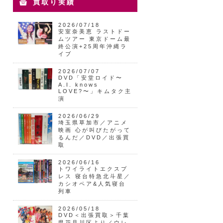
買取り実績
2026/07/18
安室奈美恵 ラストドー
ムツアー 東京ドーム最
終公演+25周年沖縄ラ
イブ
2026/07/07
DVD「安堂ロイド〜
A.I. knows
LOVE?〜」キムタク主
演
2026/06/29
埼玉県草加市／アニメ
映画 心が叫びたがって
るんだ／DVD／出張買
取
2026/06/16
トワイライトエクスプ
レス 寝台特急北斗星／
カシオペア&人気寝台
列車
2026/05/18
DVD＜出張買取＞千葉
県花見川区より／ウレ