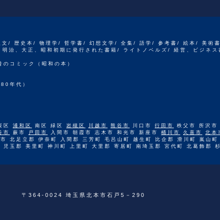
人文/ 歴史本/ 物理学/ 哲学書/ 幻想文学/ 全集/ 語学/ 参考書/ 絵本/ 美術
江戸、明治、大正、昭和初期に発行された書籍/ ライトノベルズ/ 経営、ビジネス
 昔のコミック（昭和の本）
80年代）
桜区
浦和区
南区 緑区
岩槻区
川越市
熊谷市
川口市
行田市
秩父市 所沢市
谷市
蕨市
戸田市
入間市 朝霞市 志木市 和光市 新座市
桶川市
久喜市
北本
市 北足立郡 伊奈町 入間郡 三芳町 毛呂山町 越生町 比企郡 滑川町 嵐山町
 児玉郡 美里町 神川町 上里町 大里郡 寄居町 南埼玉郡 宮代町 北葛飾郡 
〒364-0024 埼玉県北本市石戸5－290