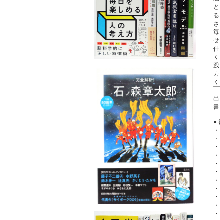
出
書
・