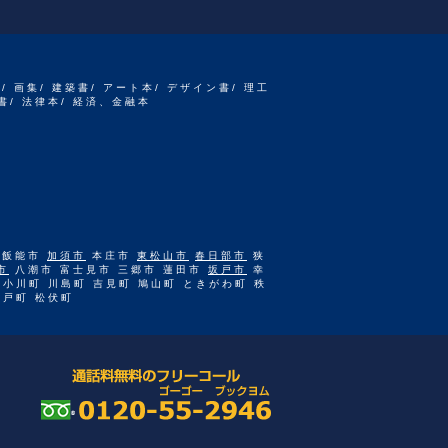
書/ 画集/ 建築書/ アート本/ デザイン書/ 理工
書/ 法律本/ 経済、金融本
 飯能市
加須市
本庄市
東松山市
春日部市
狭
市
八潮市 富士見市 三郷市 蓮田市
坂戸市
幸
 小川町 川島町 吉見町 鳩山町 ときがわ町 秩
杉戸町 松伏町