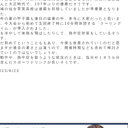
んと大正時代で、107年ぶりの優勝だそうです。
宮城の仙台育英高校は連覇を目指していましたが準優勝となりま
した。
今年の夏の甲子園も連日の猛暑の中、本当に大変だったと思いま
す。今大会から初めて五回終了時に10分間休憩する「クーリング
タイム」が導入されました。
体を冷やして体熱を飛ばしたりして、熱中症対策をしているそう
です。
まだ初めてということももあり、今後も改善されていくのだと思
いますが過去の暑さとは違うので、開催時期なども含めて検討さ
れていくのではないでしょうか。
運動中や、熱中症を疑うような状況のときは、塩分やミネラル分
を含んだスポーツドリンクが良いそうです。
023/8/23