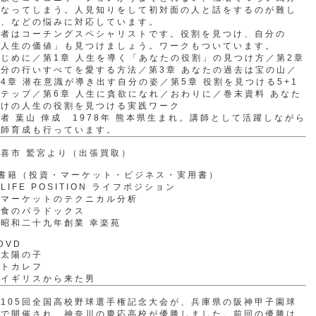
になってしまう。人見知りをして初対面の人と話をするのが難し
い、などの悩みに対応しています。
著者はコーチングスペシャリストです。役割を見つけ、自分の
「人生の価値」も見つけましょう。ワークもついています。
じめに／第1章 人生を導く「あなたの役割」の見つけ方／第2章
自分の行いすべてを愛する方法／第3章 あなたの過去は宝の山／
4章 潜在意識が導き出す自分の姿／第5章 役割を見つける5+1
テップ／第6章 人生に貪欲になれ／おわりに／巻末資料 あなた
だけの人生の役割を見つける実践ワーク
者 葉山 倖成 1978年 熊本県生まれ。講師として活躍しながら
講師育成も行っています。
喜市 鷲宮より（出張買取）
●書籍（投資・マーケット・ビジネス・実用書）
LIFE POSITION ライフポジション
・マーケットのテクニカル分析
・食のパラドックス
昭和二十九年創業 幸楽苑
DVD
・太陽の子
・トカレフ
・イギリスから来た男
105回全国高校野球選手権記念大会が、兵庫県の阪神甲子園球
場で開催され、神奈川の慶応高校が優勝しました。前回の優勝は