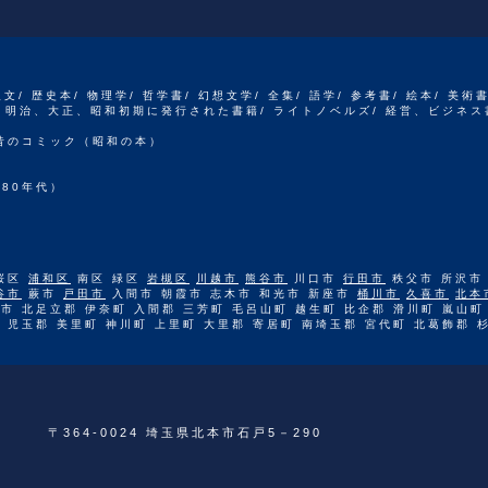
人文/ 歴史本/ 物理学/ 哲学書/ 幻想文学/ 全集/ 語学/ 参考書/ 絵本/ 美術
江戸、明治、大正、昭和初期に発行された書籍/ ライトノベルズ/ 経営、ビジネス
 昔のコミック（昭和の本）
80年代）
桜区
浦和区
南区 緑区
岩槻区
川越市
熊谷市
川口市
行田市
秩父市 所沢市
谷市
蕨市
戸田市
入間市 朝霞市 志木市 和光市 新座市
桶川市
久喜市
北本
市 北足立郡 伊奈町 入間郡 三芳町 毛呂山町 越生町 比企郡 滑川町 嵐山町
 児玉郡 美里町 神川町 上里町 大里郡 寄居町 南埼玉郡 宮代町 北葛飾郡 
〒364-0024 埼玉県北本市石戸5－290