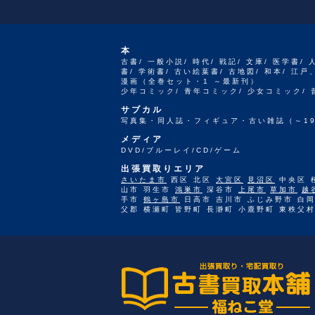
本
古書/ 一般小説/ 時代/ 戦記/ 文庫/ 医学書/ 
書/ 学術書/ 古い絵葉書/ 古地図/ 和本/ 
漫画（全巻セット・1 ～最新刊）
少年コミック/ 青年コミック/ 少女コミック/
サブカル
写真集・同人誌・フィギュア・古い雑誌（～19
メディア
DVD/ブルーレイ/CD/ゲーム
出張買取りエリア
さいたま市
西区 北区
大宮区
見沼区
中央区 
山市 羽生市
鴻巣市
深谷市
上尾市
草加市
越
手市
鶴ヶ島市
日高市 吉川市 ふじみ野市 白岡
父郡 横瀬町 皆野町 長瀞町 小鹿野町 東秩父村