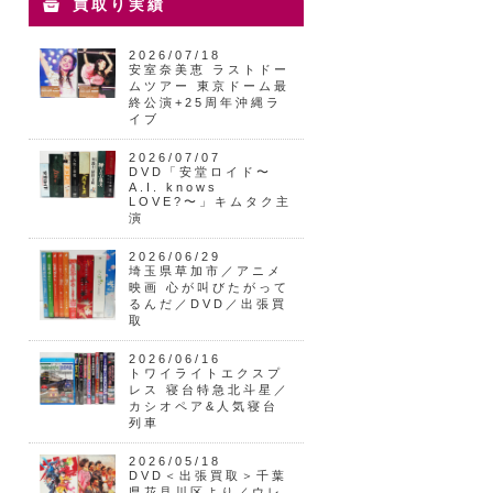
買取り実績
2026/07/18
安室奈美恵 ラストドー
ムツアー 東京ドーム最
終公演+25周年沖縄ラ
イブ
2026/07/07
DVD「安堂ロイド〜
A.I. knows
LOVE?〜」キムタク主
演
2026/06/29
埼玉県草加市／アニメ
映画 心が叫びたがって
るんだ／DVD／出張買
取
2026/06/16
トワイライトエクスプ
レス 寝台特急北斗星／
カシオペア&人気寝台
列車
2026/05/18
DVD＜出張買取＞千葉
県花見川区より／ウレ