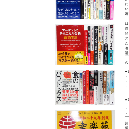
は
第
ス
著
久
・
・
●
第