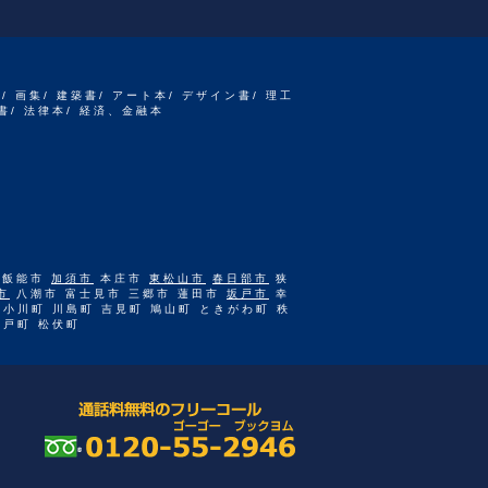
書/ 画集/ 建築書/ アート本/ デザイン書/ 理工
書/ 法律本/ 経済、金融本
 飯能市
加須市
本庄市
東松山市
春日部市
狭
市
八潮市 富士見市 三郷市 蓮田市
坂戸市
幸
 小川町 川島町 吉見町 鳩山町 ときがわ町 秩
杉戸町 松伏町