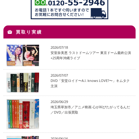
買取り実績
2026/07/18
安室奈美恵 ラストドームツアー 東京ドーム最終公演
+25周年沖縄ライブ
2026/07/07
DVD「安堂ロイド〜A.I. knows LOVE?〜」キムタク
主演
2026/06/29
埼玉県草加市／アニメ映画 心が叫びたがってるんだ
／DVD／出張買取
2026/06/16