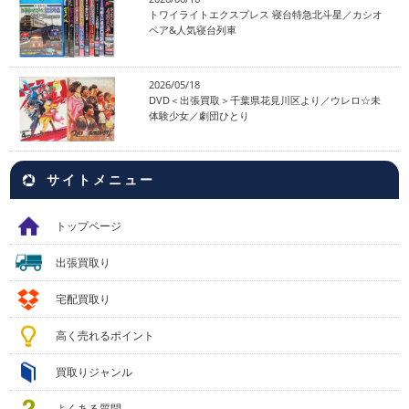
トワイライトエクスプレス 寝台特急北斗星／カシオ
ペア&人気寝台列車
2026/05/18
DVD＜出張買取＞千葉県花見川区より／ウレロ☆未
体験少女／劇団ひとり
サイトメニュー
トップページ
出張買取り
宅配買取り
高く売れるポイント
買取りジャンル
よくある質問