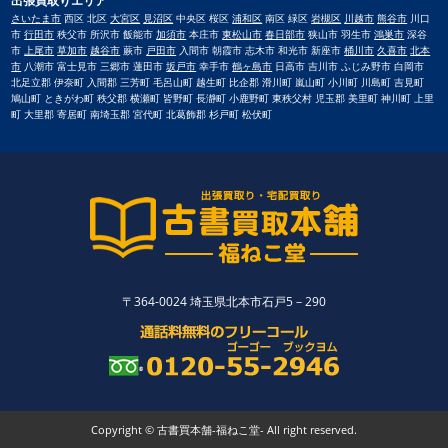
出張買取りエリア
さいたま市
西区 北区
大宮区
見沼区
中央区 桜区
浦和区
南区 緑区
岩槻区
川越市
熊谷市
川口
市
行田市
秩父市 所沢市 飯能市
加須市
本庄市
東松山市
春日部市
狭山市 羽生市
鴻巣市
深谷
市
上尾市
草加市
越谷市
蕨市
戸田市
入間市 朝霞市 志木市 和光市 新座市
桶川市
久喜市
北本
市
八潮市 富士見市 三郷市 蓮田市
坂戸市
幸手市
鶴ヶ島市
日高市 吉川市 ふじみ野市 白岡市
北足立郡 伊奈町 入間郡 三芳町 毛呂山町 越生町 比企郡 滑川町 嵐山町 小川町 川島町 吉見町
鳩山町 ときがわ町 秩父郡 横瀬町 皆野町 長瀞町 小鹿野町 東秩父村 児玉郡 美里町 神川町 上里
町 大里郡 寄居町 南埼玉郡 宮代町 北葛飾郡 杉戸町 松伏町
〒364-0024 埼玉県北本市石戸5－290
Copyright © 古書買本舗-福ねこ堂- All right reserved.