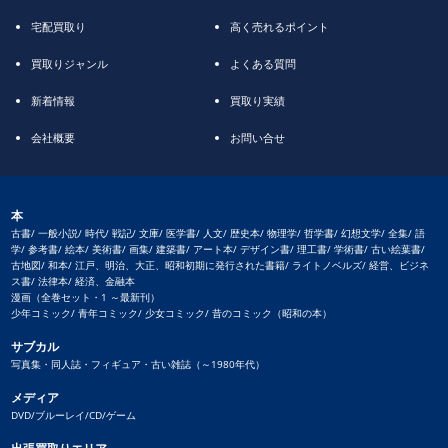
宅配買取り
高く売れるポイント
買取りジャンル
よくある質問
新着情報
買取り実績
会社概要
お問い合せ
本
古書/ 一般小説/ 時代/ 戦記/ 文庫/ 医学書/ 人文/ 歴史本/ 物理学/ 哲学書/ 幻想文学/ 全集/ 語
学/ 参考書/ 絵本/ 美術書/ 画集/ 建築書/ アート本/ デザイン書/ 理工書/ 学術書/ 古い絵葉書/
古地図/ 和本/ 江戸、明治、大正、昭和初期に発行された書籍/ ライトノベルズ/ 経営、ビジネ
ス書/ 法律本/ 経済、金融本
漫画（全巻セット・1 ～最新刊）
少年コミック/ 青年コミック/ 少女コミック/ 昔のコミック（昭和の本）
サブカル
写真集・同人誌・フィギュア・古い雑誌（～1980年代）
メディア
DVD/ブルーレイ/CD/ゲーム