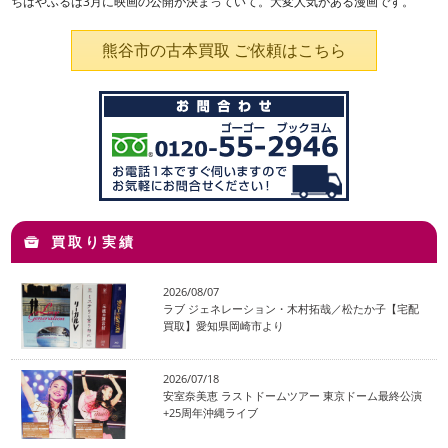
ちはやふるは3月に映画の公開が決まっていて。大変人気がある漫画です。
熊谷市の古本買取 ご依頼はこちら
買取り実績
2026/08/07
ラブ ジェネレーション・木村拓哉／松たか子【宅配
買取】愛知県岡崎市より
2026/07/18
安室奈美恵 ラストドームツアー 東京ドーム最終公演
+25周年沖縄ライブ