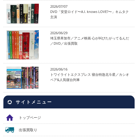
2026/07/07
DVD「安堂ロイド〜A.I. knows LOVE?〜」キムタク
主演
2026/06/29
埼玉県草加市／アニメ映画 心が叫びたがってるんだ
／DVD／出張買取
2026/06/16
トワイライトエクスプレス 寝台特急北斗星／カシオ
ペア&人気寝台列車
サイトメニュー
トップページ
出張買取り