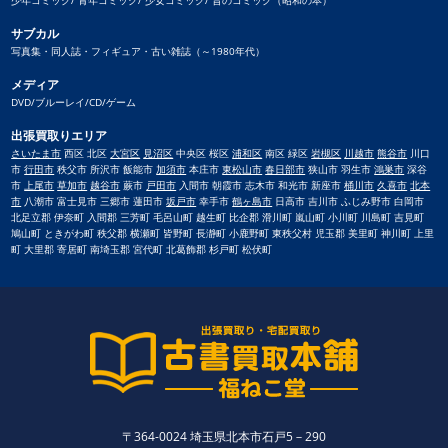
サブカル
写真集・同人誌・フィギュア・古い雑誌（～1980年代）
メディア
DVD/ブルーレイ/CD/ゲーム
出張買取りエリア
さいたま市
西区 北区
大宮区
見沼区
中央区 桜区
浦和区
南区 緑区
岩槻区
川越市
熊谷市
川口
市
行田市
秩父市 所沢市 飯能市
加須市
本庄市
東松山市
春日部市
狭山市 羽生市
鴻巣市
深谷
市
上尾市
草加市
越谷市
蕨市
戸田市
入間市 朝霞市 志木市 和光市 新座市
桶川市
久喜市
北本
市
八潮市 富士見市 三郷市 蓮田市
坂戸市
幸手市
鶴ヶ島市
日高市 吉川市 ふじみ野市 白岡市
北足立郡 伊奈町 入間郡 三芳町 毛呂山町 越生町 比企郡 滑川町 嵐山町 小川町 川島町 吉見町
鳩山町 ときがわ町 秩父郡 横瀬町 皆野町 長瀞町 小鹿野町 東秩父村 児玉郡 美里町 神川町 上里
町 大里郡 寄居町 南埼玉郡 宮代町 北葛飾郡 杉戸町 松伏町
〒364-0024 埼玉県北本市石戸5－290