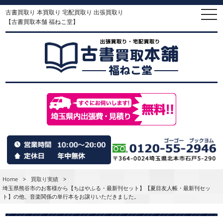
古書買取り 本買取り 宅配買取り 出張買取り
togg
navi
【古書買取本舗 福ねこ堂】
Home
>
買取り実績
>
埼玉県熊谷市のお客様から【ちはやふる・最新刊セット】【夏目友人帳・最新刊セッ
ト】の他、音楽関係の単行本をお譲りいただきました。