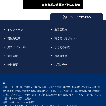
トップページ
出張買取り
宅配買取り
高く売れるポイント
買取りジャンル
よくある質問
新着情報
買取り実績
会社概要
お問い合せ
本
古書/ 一般小説/ 時代/ 戦記/ 文庫/ 医学書/ 人文/ 歴史本/ 物理学/ 哲学書/ 幻想文学/ 全集/ 語
学/ 参考書/ 絵本/ 美術書/ 画集/ 建築書/ アート本/ デザイン書/ 理工書/ 学術書/ 古い絵葉書/
古地図/ 和本/ 江戸、明治、大正、昭和初期に発行された書籍/ ライトノベルズ/ 経営、ビジネ
ス書/ 法律本/ 経済、金融本
漫画（全巻セット・1 ～最新刊）
少年コミック/ 青年コミック/ 少女コミック/ 昔のコミック（昭和の本）