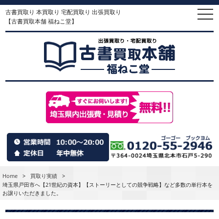
古書買取り 本買取り 宅配買取り 出張買取り
togg
navi
【古書買取本舗 福ねこ堂】
Home
>
買取り実績
>
埼玉県戸田市へ【21世紀の資本】【ストーリーとしての競争戦略】など多数の単行本を
お譲りいただきました。