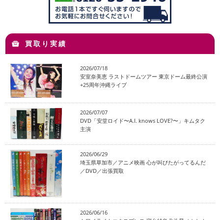
買取り実績
2026/07/18
安室奈美恵 ラストドームツアー 東京ドーム最終公演
+25周年沖縄ライブ
2026/07/07
DVD「安堂ロイド〜A.I. knows LOVE?〜」キムタク
主演
2026/06/29
埼玉県草加市／アニメ映画 心が叫びたがってるんだ
／DVD／出張買取
2026/06/16