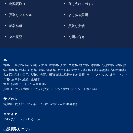
宅配買取り
高く売れるポイント
買取りジャンル
よくある質問
新着情報
買取り実績
会社概要
お問い合せ
本
古書/ 一般小説/ 時代/ 戦記/ 文庫/ 医学書/ 人文/ 歴史本/ 物理学/ 哲学書/ 幻想文学/ 全集/ 語
学/ 参考書/ 絵本/ 美術書/ 画集/ 建築書/ アート本/ デザイン書/ 理工書/ 学術書/ 古い絵葉書/
古地図/ 和本/ 江戸、明治、大正、昭和初期に発行された書籍/ ライトノベルズ/ 経営、ビジネ
ス書/ 法律本/ 経済、金融本
漫画（全巻セット・1 ～最新刊）
少年コミック/ 青年コミック/ 少女コミック/ 昔のコミック（昭和の本）
サブカル
写真集・同人誌・フィギュア・古い雑誌（～1980年代）
メディア
DVD/ブルーレイ/CD/ゲーム
出張買取りエリア