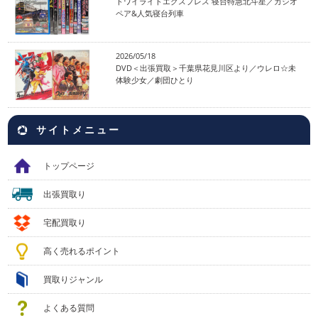
トワイライトエクスプレス 寝台特急北斗星／カシオ
ペア&人気寝台列車
2026/05/18
DVD＜出張買取＞千葉県花見川区より／ウレロ☆未
体験少女／劇団ひとり
サイトメニュー
トップページ
出張買取り
宅配買取り
高く売れるポイント
買取りジャンル
よくある質問