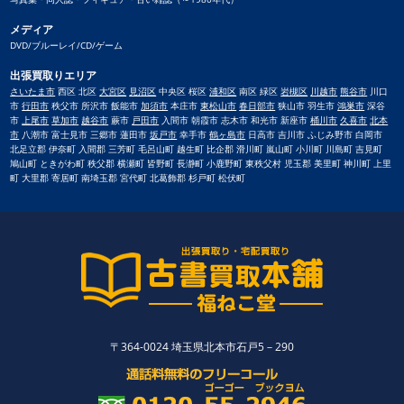
メディア
DVD/ブルーレイ/CD/ゲーム
出張買取りエリア
さいたま市
西区 北区
大宮区
見沼区
中央区 桜区
浦和区
南区 緑区
岩槻区
川越市
熊谷市
川口
市
行田市
秩父市 所沢市 飯能市
加須市
本庄市
東松山市
春日部市
狭山市 羽生市
鴻巣市
深谷
市
上尾市
草加市
越谷市
蕨市
戸田市
入間市 朝霞市 志木市 和光市 新座市
桶川市
久喜市
北本
市
八潮市 富士見市 三郷市 蓮田市
坂戸市
幸手市
鶴ヶ島市
日高市 吉川市 ふじみ野市 白岡市
北足立郡 伊奈町 入間郡 三芳町 毛呂山町 越生町 比企郡 滑川町 嵐山町 小川町 川島町 吉見町
鳩山町 ときがわ町 秩父郡 横瀬町 皆野町 長瀞町 小鹿野町 東秩父村 児玉郡 美里町 神川町 上里
町 大里郡 寄居町 南埼玉郡 宮代町 北葛飾郡 杉戸町 松伏町
〒364-0024 埼玉県北本市石戸5－290