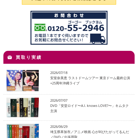
買取り実績
2026/07/18
安室奈美恵 ラストドームツアー 東京ドーム最終公演
+25周年沖縄ライブ
2026/07/07
DVD「安堂ロイド〜A.I. knows LOVE?〜」キムタク
主演
2026/06/29
埼玉県草加市／アニメ映画 心が叫びたがってるんだ
／DVD／出張買取