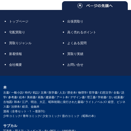
トップページ
出張買取り
宅配買取り
高く売れるポイント
買取りジャンル
よくある質問
新着情報
買取り実績
会社概要
お問い合せ
本
古書/ 一般小説/ 時代/ 戦記/ 文庫/ 医学書/ 人文/ 歴史本/ 物理学/ 哲学書/ 幻想文学/ 全集/ 語
学/ 参考書/ 絵本/ 美術書/ 画集/ 建築書/ アート本/ デザイン書/ 理工書/ 学術書/ 古い絵葉書/
古地図/ 和本/ 江戸、明治、大正、昭和初期に発行された書籍/ ライトノベルズ/ 経営、ビジネ
ス書/ 法律本/ 経済、金融本
漫画（全巻セット・1 ～最新刊）
少年コミック/ 青年コミック/ 少女コミック/ 昔のコミック（昭和の本）
サブカル
写真集・同人誌・フィギュア・古い雑誌（～1980年代）