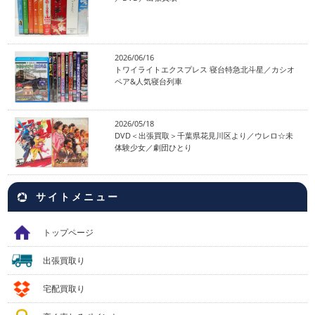
2026/06/16
トワイライトエクスプレス 寝台特急北斗星／カシオ
ペア&人気寝台列車
2026/05/18
DVD＜出張買取＞千葉県花見川区より／ウレロ☆未
体験少女／劇団ひとり
サイトメニュー
トップページ
出張買取り
宅配買取り