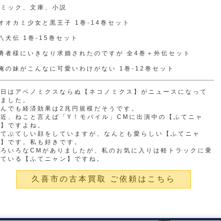
コミック、文庫、小説
オオカミ少女と黒王子 1巻-14巻セット
八犬伝 1巻-15巻セット
勇者様にいきなり求婚されたのですが 全4巻＋外伝セット
俺の妹がこんなに可愛いわけがない 1巻-12巻セット
今日はアベノミクスならぬ【ネコノミクス】がニュースになって
いました。
なんでも経済効果は2兆円規模だそうです。
最近、ねこと言えば「Y！モバイル」CMに出演中の【ふてニャ
ン】ですよね。
ふてぶてしい顔をしていますが、なんとも愛らしい【ふてニャ
ン】です。私も好きです。
いろいろなCMがありましたが、私のお気に入りは軽トラックに乗
っている【ふてニャン】ですね。
久喜市の古本買取 ご依頼はこちら