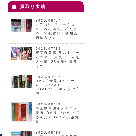
買取り実績
2026/08/07
ラブ ジェネレーショ
ン・木村拓哉／松たか
子【宅配買取】愛知県
岡崎市より
2026/07/18
安室奈美恵 ラストドー
ムツアー 東京ドーム最
終公演+25周年沖縄ラ
イブ
2026/07/07
DVD「安堂ロイド〜
A.I. knows
LOVE?〜」キムタク主
演
2026/06/29
埼玉県草加市／アニメ
映画 心が叫びたがって
るんだ／DVD／出張買
取
2026/06/16