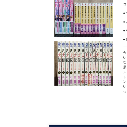
●
●
●
●