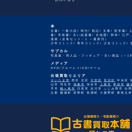
本
古書/ 一般小説/ 時代/ 戦記/ 文庫/ 医学書/ 
書/ 学術書/ 古い絵葉書/ 古地図/ 和本/ 
漫画（全巻セット・1 ～最新刊）
少年コミック/ 青年コミック/ 少女コミック/
サブカル
写真集・同人誌・フィギュア・古い雑誌（～19
メディア
DVD/ブルーレイ/CD/ゲーム
出張買取りエリア
さいたま市
西区 北区
大宮区
見沼区
中央区 
山市 羽生市
鴻巣市
深谷市
上尾市
草加市
越
手市
鶴ヶ島市
日高市 吉川市 ふじみ野市 白岡
父郡 横瀬町 皆野町 長瀞町 小鹿野町 東秩父村