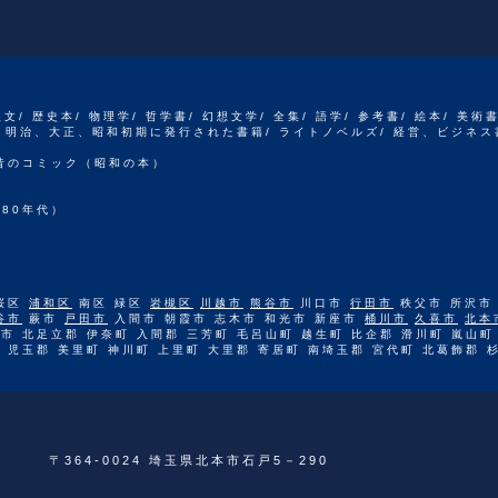
人文/ 歴史本/ 物理学/ 哲学書/ 幻想文学/ 全集/ 語学/ 参考書/ 絵本/ 美術
江戸、明治、大正、昭和初期に発行された書籍/ ライトノベルズ/ 経営、ビジネス
 昔のコミック（昭和の本）
80年代）
桜区
浦和区
南区 緑区
岩槻区
川越市
熊谷市
川口市
行田市
秩父市 所沢市
谷市
蕨市
戸田市
入間市 朝霞市 志木市 和光市 新座市
桶川市
久喜市
北本
市 北足立郡 伊奈町 入間郡 三芳町 毛呂山町 越生町 比企郡 滑川町 嵐山町
 児玉郡 美里町 神川町 上里町 大里郡 寄居町 南埼玉郡 宮代町 北葛飾郡 
〒364-0024 埼玉県北本市石戸5－290