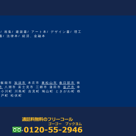
書/ 画集/ 建築書/ アート本/ デザイン書/ 理工
書/ 法律本/ 経済、金融本
 飯能市
加須市
本庄市
東松山市
春日部市
狭
市
八潮市 富士見市 三郷市 蓮田市
坂戸市
幸
 小川町 川島町 吉見町 鳩山町 ときがわ町 秩
杉戸町 松伏町