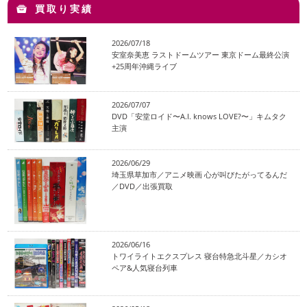
買取り実績
2026/07/18
安室奈美恵 ラストドームツアー 東京ドーム最終公演
+25周年沖縄ライブ
2026/07/07
DVD「安堂ロイド〜A.I. knows LOVE?〜」キムタク
主演
2026/06/29
埼玉県草加市／アニメ映画 心が叫びたがってるんだ
／DVD／出張買取
2026/06/16
トワイライトエクスプレス 寝台特急北斗星／カシオ
ペア&人気寝台列車