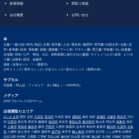
新着情報
買取り実績
会社概要
お問い合せ
本
古書/ 一般小説/ 時代/ 戦記/ 文庫/ 医学書/ 人文/ 歴史本/ 物理学/ 哲学書/ 幻想文学/ 全集/ 語
学/ 参考書/ 絵本/ 美術書/ 画集/ 建築書/ アート本/ デザイン書/ 理工書/ 学術書/ 古い絵葉書/
古地図/ 和本/ 江戸、明治、大正、昭和初期に発行された書籍/ ライトノベルズ/ 経営、ビジネ
ス書/ 法律本/ 経済、金融本
漫画（全巻セット・1 ～最新刊）
少年コミック/ 青年コミック/ 少女コミック/ 昔のコミック（昭和の本）
サブカル
写真集・同人誌・フィギュア・古い雑誌（～1980年代）
メディア
DVD/ブルーレイ/CD/ゲーム
出張買取りエリア
さいたま市
西区 北区
大宮区
見沼区
中央区 桜区
浦和区
南区 緑区
岩槻区
川越市
熊谷市
川口
市
行田市
秩父市 所沢市 飯能市
加須市
本庄市
東松山市
春日部市
狭山市 羽生市
鴻巣市
深谷
市
上尾市
草加市
越谷市
蕨市
戸田市
入間市 朝霞市 志木市 和光市 新座市
桶川市
久喜市
北本
市
八潮市 富士見市 三郷市 蓮田市
坂戸市
幸手市
鶴ヶ島市
日高市 吉川市 ふじみ野市 白岡市
北足立郡 伊奈町 入間郡 三芳町 毛呂山町 越生町 比企郡 滑川町 嵐山町 小川町 川島町 吉見町