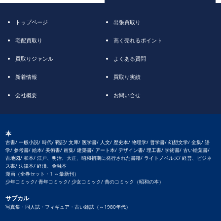
トップページ
出張買取り
宅配買取り
高く売れるポイント
買取りジャンル
よくある質問
新着情報
買取り実績
会社概要
お問い合せ
本
古書/ 一般小説/ 時代/ 戦記/ 文庫/ 医学書/ 人文/ 歴史本/ 物理学/ 哲学書/ 幻想文学/ 全集/ 語
学/ 参考書/ 絵本/ 美術書/ 画集/ 建築書/ アート本/ デザイン書/ 理工書/ 学術書/ 古い絵葉書/
古地図/ 和本/ 江戸、明治、大正、昭和初期に発行された書籍/ ライトノベルズ/ 経営、ビジネ
ス書/ 法律本/ 経済、金融本
漫画（全巻セット・1 ～最新刊）
少年コミック/ 青年コミック/ 少女コミック/ 昔のコミック（昭和の本）
サブカル
写真集・同人誌・フィギュア・古い雑誌（～1980年代）