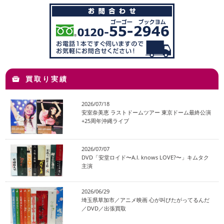
買取り実績
2026/07/18
安室奈美恵 ラストドームツアー 東京ドーム最終公演
+25周年沖縄ライブ
2026/07/07
DVD「安堂ロイド〜A.I. knows LOVE?〜」キムタク
主演
2026/06/29
埼玉県草加市／アニメ映画 心が叫びたがってるんだ
／DVD／出張買取