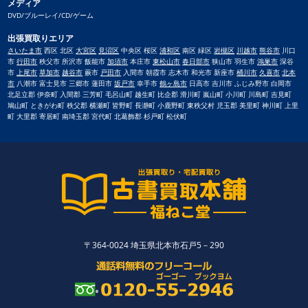
メディア
DVD/ブルーレイ/CD/ゲーム
出張買取りエリア
さいたま市
西区 北区
大宮区
見沼区
中央区 桜区
浦和区
南区 緑区
岩槻区
川越市
熊谷市
川口
市
行田市
秩父市 所沢市 飯能市
加須市
本庄市
東松山市
春日部市
狭山市 羽生市
鴻巣市
深谷
市
上尾市
草加市
越谷市
蕨市
戸田市
入間市 朝霞市 志木市 和光市 新座市
桶川市
久喜市
北本
市
八潮市 富士見市 三郷市 蓮田市
坂戸市
幸手市
鶴ヶ島市
日高市 吉川市 ふじみ野市 白岡市
北足立郡 伊奈町 入間郡 三芳町 毛呂山町 越生町 比企郡 滑川町 嵐山町 小川町 川島町 吉見町
鳩山町 ときがわ町 秩父郡 横瀬町 皆野町 長瀞町 小鹿野町 東秩父村 児玉郡 美里町 神川町 上里
町 大里郡 寄居町 南埼玉郡 宮代町 北葛飾郡 杉戸町 松伏町
〒364-0024 埼玉県北本市石戸5－290