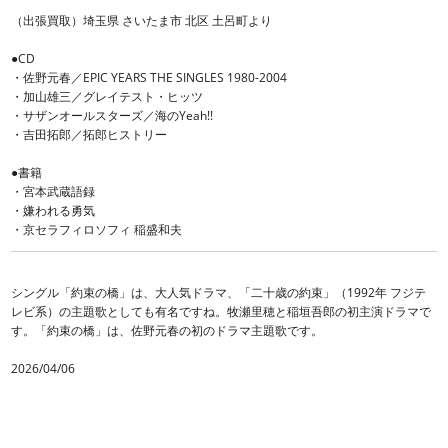
（出張買取）埼玉県 さいたま市 北区 土呂町より
●CD
・佐野元春／EPIC YEARS THE SINGLES 1980-2004
・加山雄三／グレイテスト・ヒッツ
・サザンオールスターズ／海のYeah!!
・吉田拓郎／拓郎ヒストリー
●書籍
・宮本武蔵語録
・嫌われる勇気
・京セラフィロソフィ 稲盛和夫
シングル「約束の橋」は、大人気ドラマ、「二十歳の約束」（1992年 フジテ
レビ系）の主題歌としても有名ですね。牧瀬里穂と稲垣吾郎の初主演ドラマで
す。「約束の橋」は、佐野元春の初のドラマ主題歌です。
2026/04/06