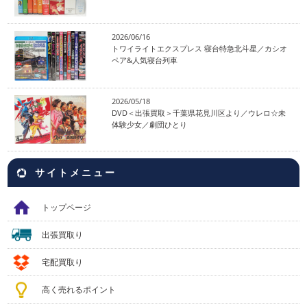
2026/06/16
トワイライトエクスプレス 寝台特急北斗星／カシオ
ペア&人気寝台列車
2026/05/18
DVD＜出張買取＞千葉県花見川区より／ウレロ☆未
体験少女／劇団ひとり
サイトメニュー
トップページ
出張買取り
宅配買取り
高く売れるポイント