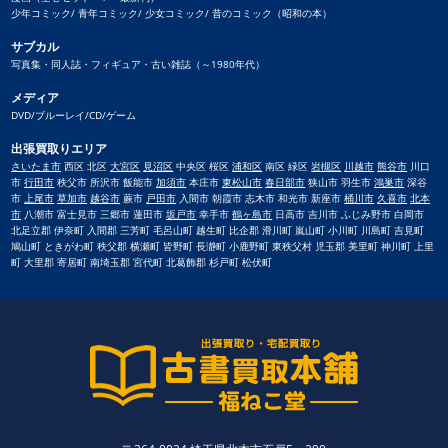
少年コミック/ 青年コミック/ 少女コミック/ 昔のコミック（昭和の本）
サブカル
写真集・同人誌・フィギュア・古い雑誌（～1980年代）
メディア
DVD/ブルーレイ/CD/ゲーム
出張買取りエリア
さいたま市
西区 北区
大宮区
見沼区
中央区 桜区
浦和区
南区 緑区
岩槻区
川越市
熊谷市
川口
市
行田市
秩父市 所沢市 飯能市
加須市
本庄市
東松山市
春日部市
狭山市 羽生市
鴻巣市
深谷
市
上尾市
草加市
越谷市
蕨市
戸田市
入間市 朝霞市 志木市 和光市 新座市
桶川市
久喜市
北本
市
八潮市 富士見市 三郷市 蓮田市
坂戸市
幸手市
鶴ヶ島市
日高市 吉川市 ふじみ野市 白岡市
北足立郡 伊奈町 入間郡 三芳町 毛呂山町 越生町 比企郡 滑川町 嵐山町 小川町 川島町 吉見町
鳩山町 ときがわ町 秩父郡 横瀬町 皆野町 長瀞町 小鹿野町 東秩父村 児玉郡 美里町 神川町 上里
町 大里郡 寄居町 南埼玉郡 宮代町 北葛飾郡 杉戸町 松伏町