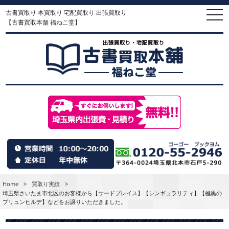
古書買取り 本買取り 宅配買取り 出張買取り
togg
navi
【古書買取本舗 福ねこ堂】
Home
>
買取り実績
>
埼玉県さいたま市北区のお客様から【サードプレイス】【シンギュラリティ】【極黒の
ブリュンヒルデ】などをお譲りいただきました。