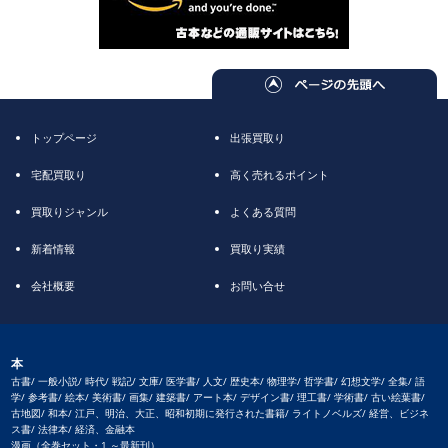
トップページ
出張買取り
宅配買取り
高く売れるポイント
買取りジャンル
よくある質問
新着情報
買取り実績
会社概要
お問い合せ
本
古書/ 一般小説/ 時代/ 戦記/ 文庫/ 医学書/ 人文/ 歴史本/ 物理学/ 哲学書/ 幻想文学/ 全集/ 語
学/ 参考書/ 絵本/ 美術書/ 画集/ 建築書/ アート本/ デザイン書/ 理工書/ 学術書/ 古い絵葉書/
古地図/ 和本/ 江戸、明治、大正、昭和初期に発行された書籍/ ライトノベルズ/ 経営、ビジネ
ス書/ 法律本/ 経済、金融本
漫画（全巻セット・1 ～最新刊）