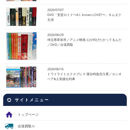
2026/07/07
DVD「安堂ロイド〜A.I. knows LOVE?〜」キムタク
主演
2026/06/29
埼玉県草加市／アニメ映画 心が叫びたがってるんだ
／DVD／出張買取
2026/06/16
トワイライトエクスプレス 寝台特急北斗星／カシオ
ペア&人気寝台列車
サイトメニュー
トップページ
出張買取り