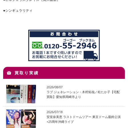
●シンギュラリティ
買取り実績
2026/08/07
ラブ ジェネレーション・木村拓哉／松たか子【宅配
買取】愛知県岡崎市より
2026/07/18
安室奈美恵 ラストドームツアー 東京ドーム最終公演
+25周年沖縄ライブ