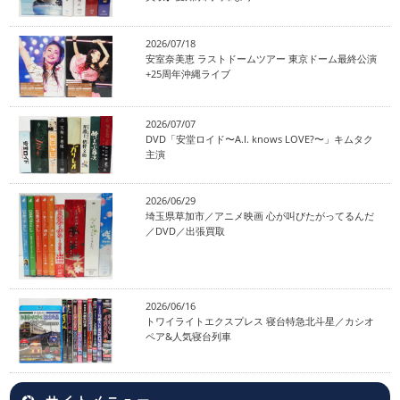
2026/07/18
安室奈美恵 ラストドームツアー 東京ドーム最終公演
+25周年沖縄ライブ
2026/07/07
DVD「安堂ロイド〜A.I. knows LOVE?〜」キムタク
主演
2026/06/29
埼玉県草加市／アニメ映画 心が叫びたがってるんだ
／DVD／出張買取
2026/06/16
トワイライトエクスプレス 寝台特急北斗星／カシオ
ペア&人気寝台列車