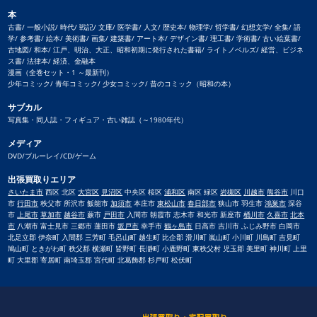
本
古書/ 一般小説/ 時代/ 戦記/ 文庫/ 医学書/ 人文/ 歴史本/ 物理学/ 哲学書/ 幻想文学/ 全集/ 語
学/ 参考書/ 絵本/ 美術書/ 画集/ 建築書/ アート本/ デザイン書/ 理工書/ 学術書/ 古い絵葉書/
古地図/ 和本/ 江戸、明治、大正、昭和初期に発行された書籍/ ライトノベルズ/ 経営、ビジネ
ス書/ 法律本/ 経済、金融本
漫画（全巻セット・1 ～最新刊）
少年コミック/ 青年コミック/ 少女コミック/ 昔のコミック（昭和の本）
サブカル
写真集・同人誌・フィギュア・古い雑誌（～1980年代）
メディア
DVD/ブルーレイ/CD/ゲーム
出張買取りエリア
さいたま市
西区 北区
大宮区
見沼区
中央区 桜区
浦和区
南区 緑区
岩槻区
川越市
熊谷市
川口
市
行田市
秩父市 所沢市 飯能市
加須市
本庄市
東松山市
春日部市
狭山市 羽生市
鴻巣市
深谷
市
上尾市
草加市
越谷市
蕨市
戸田市
入間市 朝霞市 志木市 和光市 新座市
桶川市
久喜市
北本
市
八潮市 富士見市 三郷市 蓮田市
坂戸市
幸手市
鶴ヶ島市
日高市 吉川市 ふじみ野市 白岡市
北足立郡 伊奈町 入間郡 三芳町 毛呂山町 越生町 比企郡 滑川町 嵐山町 小川町 川島町 吉見町
鳩山町 ときがわ町 秩父郡 横瀬町 皆野町 長瀞町 小鹿野町 東秩父村 児玉郡 美里町 神川町 上里
町 大里郡 寄居町 南埼玉郡 宮代町 北葛飾郡 杉戸町 松伏町