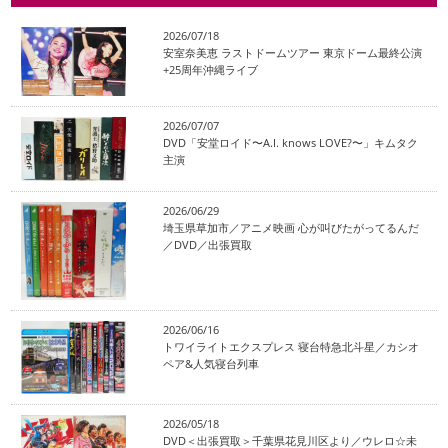
2026/07/18
安室奈美恵 ラストドームツアー 東京ドーム最終公演
+25周年沖縄ライブ
2026/07/07
DVD「安堂ロイド〜A.I. knows LOVE?〜」キムタク
主演
2026/06/29
埼玉県草加市／アニメ映画 心が叫びたがってるんだ
／DVD／出張買取
2026/06/16
トワイライトエクスプレス 寝台特急北斗星／カシオ
ペア&人気寝台列車
2026/05/18
DVD＜出張買取＞千葉県花見川区より／ウレロ☆未