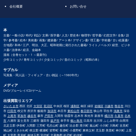
会社概要
お問い合せ
本
古書/ 一般小説/ 時代/ 戦記/ 文庫/ 医学書/ 人文/ 歴史本/ 物理学/ 哲学書/ 幻想文学/ 全集/ 語
学/ 参考書/ 絵本/ 美術書/ 画集/ 建築書/ アート本/ デザイン書/ 理工書/ 学術書/ 古い絵葉書/
古地図/ 和本/ 江戸、明治、大正、昭和初期に発行された書籍/ ライトノベルズ/ 経営、ビジネ
ス書/ 法律本/ 経済、金融本
漫画（全巻セット・1 ～最新刊）
少年コミック/ 青年コミック/ 少女コミック/ 昔のコミック（昭和の本）
サブカル
写真集・同人誌・フィギュア・古い雑誌（～1980年代）
メディア
DVD/ブルーレイ/CD/ゲーム
出張買取りエリア
さいたま市
西区 北区
大宮区
見沼区
中央区 桜区
浦和区
南区 緑区
岩槻区
川越市
熊谷市
川口
市
行田市
秩父市 所沢市 飯能市
加須市
本庄市
東松山市
春日部市
狭山市 羽生市
鴻巣市
深谷
市
上尾市
草加市
越谷市
蕨市
戸田市
入間市 朝霞市 志木市 和光市 新座市
桶川市
久喜市
北本
市
八潮市 富士見市 三郷市 蓮田市
坂戸市
幸手市
鶴ヶ島市
日高市 吉川市 ふじみ野市 白岡市
北足立郡 伊奈町 入間郡 三芳町 毛呂山町 越生町 比企郡 滑川町 嵐山町 小川町 川島町 吉見町
鳩山町 ときがわ町 秩父郡 横瀬町 皆野町 長瀞町 小鹿野町 東秩父村 児玉郡 美里町 神川町 上里
町 大里郡 寄居町 南埼玉郡 宮代町 北葛飾郡 杉戸町 松伏町