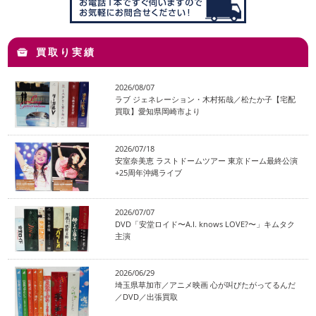
買取り実績
2026/08/07
ラブ ジェネレーション・木村拓哉／松たか子【宅配
買取】愛知県岡崎市より
2026/07/18
安室奈美恵 ラストドームツアー 東京ドーム最終公演
+25周年沖縄ライブ
2026/07/07
DVD「安堂ロイド〜A.I. knows LOVE?〜」キムタク
主演
2026/06/29
埼玉県草加市／アニメ映画 心が叫びたがってるんだ
／DVD／出張買取