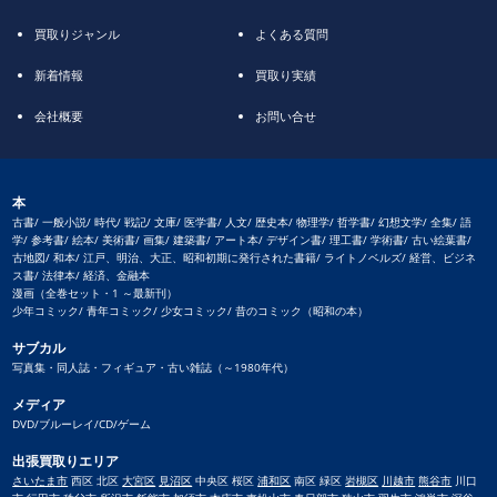
買取りジャンル
よくある質問
新着情報
買取り実績
会社概要
お問い合せ
本
古書/ 一般小説/ 時代/ 戦記/ 文庫/ 医学書/ 人文/ 歴史本/ 物理学/ 哲学書/ 幻想文学/ 全集/ 語
学/ 参考書/ 絵本/ 美術書/ 画集/ 建築書/ アート本/ デザイン書/ 理工書/ 学術書/ 古い絵葉書/
古地図/ 和本/ 江戸、明治、大正、昭和初期に発行された書籍/ ライトノベルズ/ 経営、ビジネ
ス書/ 法律本/ 経済、金融本
漫画（全巻セット・1 ～最新刊）
少年コミック/ 青年コミック/ 少女コミック/ 昔のコミック（昭和の本）
サブカル
写真集・同人誌・フィギュア・古い雑誌（～1980年代）
メディア
DVD/ブルーレイ/CD/ゲーム
出張買取りエリア
さいたま市
西区 北区
大宮区
見沼区
中央区 桜区
浦和区
南区 緑区
岩槻区
川越市
熊谷市
川口