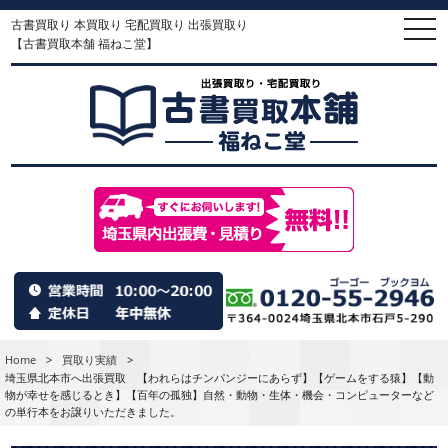
古書買取り 本買取り 宅配買取り 出張買取り
togg
navi
【古書買取本舗 福ねこ堂】
Home
>
買取り実績
>
埼玉県北本市へ出張買取 【われらはチンパンジーにあらず】【ゲームをする猿】【動
物が幸せを感じるとき】【百年の孤独】自然・動物・生体・機会・コンピューターなど
の単行本をお譲りいただきました。