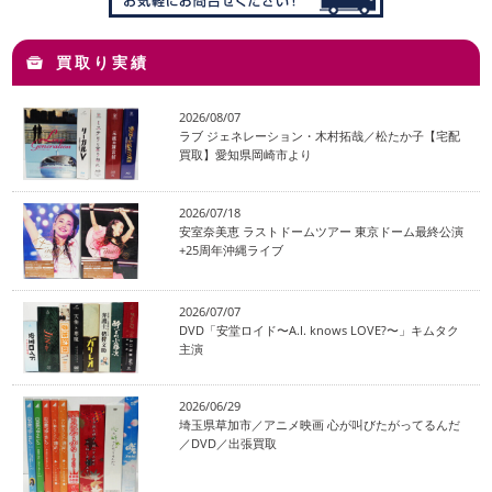
買取り実績
2026/08/07
ラブ ジェネレーション・木村拓哉／松たか子【宅配
買取】愛知県岡崎市より
2026/07/18
安室奈美恵 ラストドームツアー 東京ドーム最終公演
+25周年沖縄ライブ
2026/07/07
DVD「安堂ロイド〜A.I. knows LOVE?〜」キムタク
主演
2026/06/29
埼玉県草加市／アニメ映画 心が叫びたがってるんだ
／DVD／出張買取