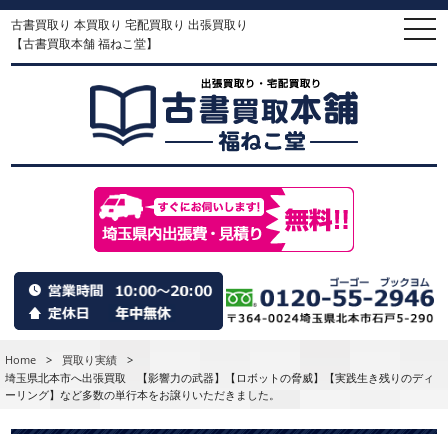
古書買取り 本買取り 宅配買取り 出張買取り
togg
navi
【古書買取本舗 福ねこ堂】
Home
>
買取り実績
>
埼玉県北本市へ出張買取 【影響力の武器】【ロボットの脅威】【実践生き残りのディ
ーリング】など多数の単行本をお譲りいただきました。