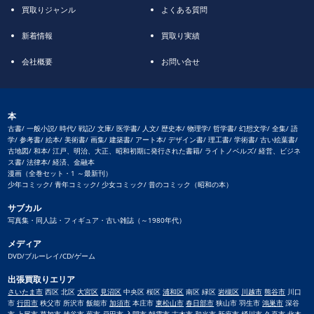
買取りジャンル
よくある質問
新着情報
買取り実績
会社概要
お問い合せ
本
古書/ 一般小説/ 時代/ 戦記/ 文庫/ 医学書/ 人文/ 歴史本/ 物理学/ 哲学書/ 幻想文学/ 全集/ 語
学/ 参考書/ 絵本/ 美術書/ 画集/ 建築書/ アート本/ デザイン書/ 理工書/ 学術書/ 古い絵葉書/
古地図/ 和本/ 江戸、明治、大正、昭和初期に発行された書籍/ ライトノベルズ/ 経営、ビジネ
ス書/ 法律本/ 経済、金融本
漫画（全巻セット・1 ～最新刊）
少年コミック/ 青年コミック/ 少女コミック/ 昔のコミック（昭和の本）
サブカル
写真集・同人誌・フィギュア・古い雑誌（～1980年代）
メディア
DVD/ブルーレイ/CD/ゲーム
出張買取りエリア
さいたま市
西区 北区
大宮区
見沼区
中央区 桜区
浦和区
南区 緑区
岩槻区
川越市
熊谷市
川口
市
行田市
秩父市 所沢市 飯能市
加須市
本庄市
東松山市
春日部市
狭山市 羽生市
鴻巣市
深谷
市
上尾市
草加市
越谷市
蕨市
戸田市
入間市 朝霞市 志木市 和光市 新座市
桶川市
久喜市
北本