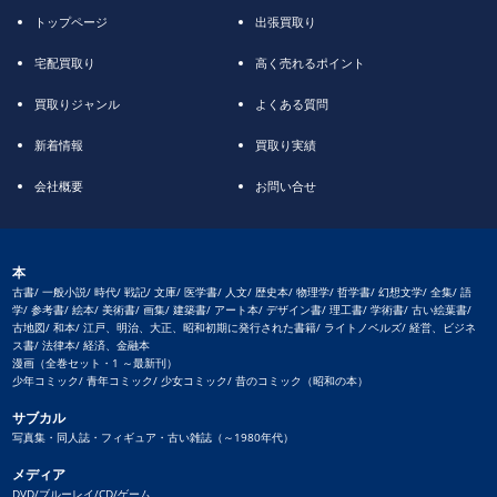
トップページ
出張買取り
宅配買取り
高く売れるポイント
買取りジャンル
よくある質問
新着情報
買取り実績
会社概要
お問い合せ
本
古書/ 一般小説/ 時代/ 戦記/ 文庫/ 医学書/ 人文/ 歴史本/ 物理学/ 哲学書/ 幻想文学/ 全集/ 語
学/ 参考書/ 絵本/ 美術書/ 画集/ 建築書/ アート本/ デザイン書/ 理工書/ 学術書/ 古い絵葉書/
古地図/ 和本/ 江戸、明治、大正、昭和初期に発行された書籍/ ライトノベルズ/ 経営、ビジネ
ス書/ 法律本/ 経済、金融本
漫画（全巻セット・1 ～最新刊）
少年コミック/ 青年コミック/ 少女コミック/ 昔のコミック（昭和の本）
サブカル
写真集・同人誌・フィギュア・古い雑誌（～1980年代）
メディア
DVD/ブルーレイ/CD/ゲーム