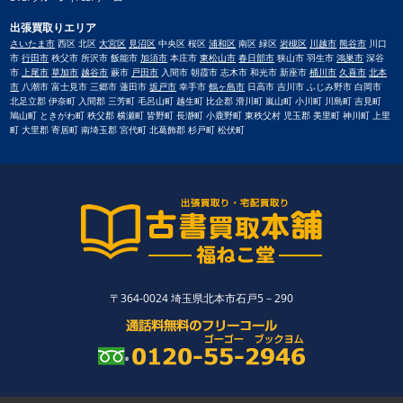
出張買取りエリア
さいたま市
西区 北区
大宮区
見沼区
中央区 桜区
浦和区
南区 緑区
岩槻区
川越市
熊谷市
川口
市
行田市
秩父市 所沢市 飯能市
加須市
本庄市
東松山市
春日部市
狭山市 羽生市
鴻巣市
深谷
市
上尾市
草加市
越谷市
蕨市
戸田市
入間市 朝霞市 志木市 和光市 新座市
桶川市
久喜市
北本
市
八潮市 富士見市 三郷市 蓮田市
坂戸市
幸手市
鶴ヶ島市
日高市 吉川市 ふじみ野市 白岡市
北足立郡 伊奈町 入間郡 三芳町 毛呂山町 越生町 比企郡 滑川町 嵐山町 小川町 川島町 吉見町
鳩山町 ときがわ町 秩父郡 横瀬町 皆野町 長瀞町 小鹿野町 東秩父村 児玉郡 美里町 神川町 上里
町 大里郡 寄居町 南埼玉郡 宮代町 北葛飾郡 杉戸町 松伏町
〒364-0024 埼玉県北本市石戸5－290