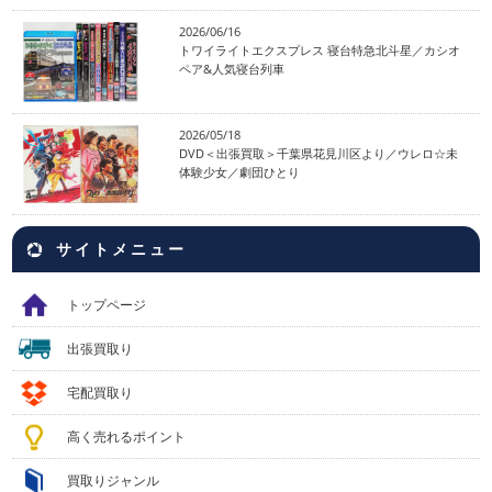
2026/06/16
トワイライトエクスプレス 寝台特急北斗星／カシオ
ペア&人気寝台列車
2026/05/18
DVD＜出張買取＞千葉県花見川区より／ウレロ☆未
体験少女／劇団ひとり
サイトメニュー
トップページ
出張買取り
宅配買取り
高く売れるポイント
買取りジャンル