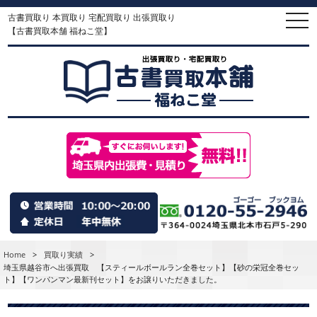
古書買取り 本買取り 宅配買取り 出張買取り
togg
navi
【古書買取本舗 福ねこ堂】
Home
>
買取り実績
>
埼玉県越谷市へ出張買取 【スティールボールラン全巻セット】【砂の栄冠全巻セッ
ト】【ワンパンマン最新刊セット】をお譲りいただきました。