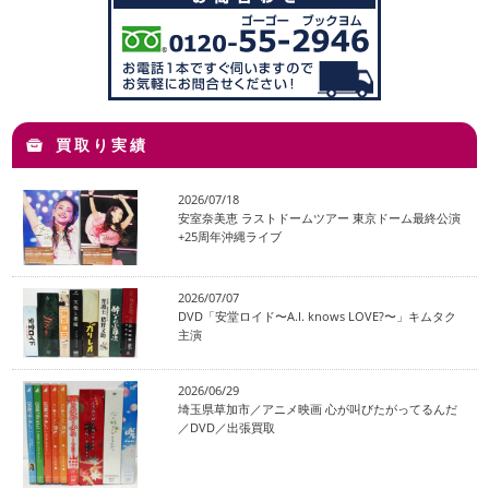
買取り実績
2026/07/18
安室奈美恵 ラストドームツアー 東京ドーム最終公演
+25周年沖縄ライブ
2026/07/07
DVD「安堂ロイド〜A.I. knows LOVE?〜」キムタク
主演
2026/06/29
埼玉県草加市／アニメ映画 心が叫びたがってるんだ
／DVD／出張買取