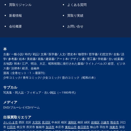
買取りジャンル
よくある質問
新着情報
買取り実績
会社概要
お問い合せ
本
古書/ 一般小説/ 時代/ 戦記/ 文庫/ 医学書/ 人文/ 歴史本/ 物理学/ 哲学書/ 幻想文学/ 全集/ 語
学/ 参考書/ 絵本/ 美術書/ 画集/ 建築書/ アート本/ デザイン書/ 理工書/ 学術書/ 古い絵葉書/
古地図/ 和本/ 江戸、明治、大正、昭和初期に発行された書籍/ ライトノベルズ/ 経営、ビジネ
ス書/ 法律本/ 経済、金融本
漫画（全巻セット・1 ～最新刊）
少年コミック/ 青年コミック/ 少女コミック/ 昔のコミック（昭和の本）
サブカル
写真集・同人誌・フィギュア・古い雑誌（～1980年代）
メディア
DVD/ブルーレイ/CD/ゲーム
出張買取りエリア
さいたま市
西区 北区
大宮区
見沼区
中央区 桜区
浦和区
南区 緑区
岩槻区
川越市
熊谷市
川口
市
行田市
秩父市 所沢市 飯能市
加須市
本庄市
東松山市
春日部市
狭山市 羽生市
鴻巣市
深谷