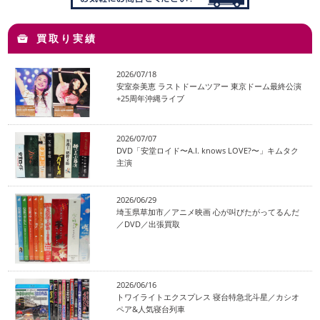
買取り実績
2026/07/18
安室奈美恵 ラストドームツアー 東京ドーム最終公演
+25周年沖縄ライブ
2026/07/07
DVD「安堂ロイド〜A.I. knows LOVE?〜」キムタク
主演
2026/06/29
埼玉県草加市／アニメ映画 心が叫びたがってるんだ
／DVD／出張買取
2026/06/16
トワイライトエクスプレス 寝台特急北斗星／カシオ
ペア&人気寝台列車