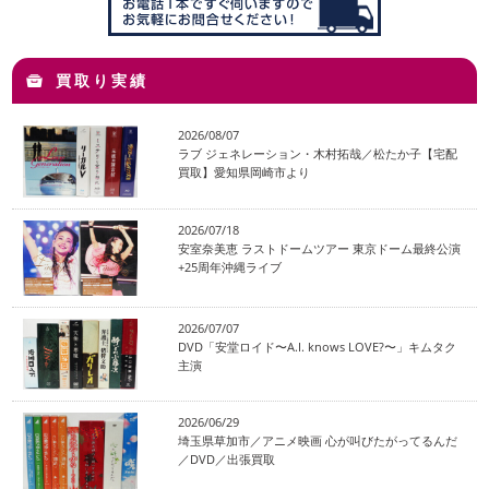
買取り実績
2026/08/07
ラブ ジェネレーション・木村拓哉／松たか子【宅配
買取】愛知県岡崎市より
2026/07/18
安室奈美恵 ラストドームツアー 東京ドーム最終公演
+25周年沖縄ライブ
2026/07/07
DVD「安堂ロイド〜A.I. knows LOVE?〜」キムタク
主演
2026/06/29
埼玉県草加市／アニメ映画 心が叫びたがってるんだ
／DVD／出張買取