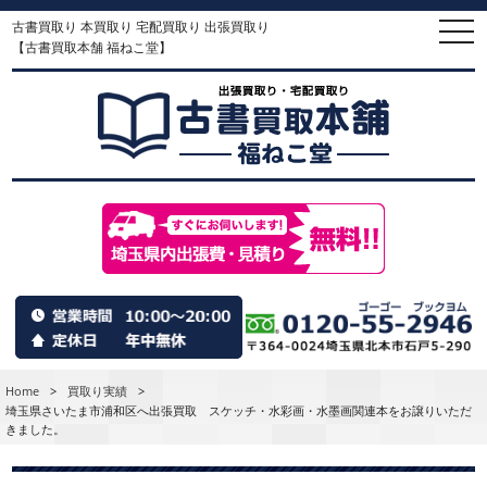
古書買取り 本買取り 宅配買取り 出張買取り
togg
navi
【古書買取本舗 福ねこ堂】
Home
>
買取り実績
>
埼玉県さいたま市浦和区へ出張買取 スケッチ・水彩画・水墨画関連本をお譲りいただ
きました。