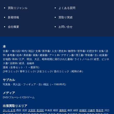
買取りジャンル
よくある質問
新着情報
買取り実績
会社概要
お問い合せ
本
古書/ 一般小説/ 時代/ 戦記/ 文庫/ 医学書/ 人文/ 歴史本/ 物理学/ 哲学書/ 幻想文学/ 全集/ 語
学/ 参考書/ 絵本/ 美術書/ 画集/ 建築書/ アート本/ デザイン書/ 理工書/ 学術書/ 古い絵葉書/
古地図/ 和本/ 江戸、明治、大正、昭和初期に発行された書籍/ ライトノベルズ/ 経営、ビジネ
ス書/ 法律本/ 経済、金融本
漫画（全巻セット・1 ～最新刊）
少年コミック/ 青年コミック/ 少女コミック/ 昔のコミック（昭和の本）
サブカル
写真集・同人誌・フィギュア・古い雑誌（～1980年代）
メディア
DVD/ブルーレイ/CD/ゲーム
出張買取りエリア
さいたま市
西区 北区
大宮区
見沼区
中央区 桜区
浦和区
南区 緑区
岩槻区
川越市
熊谷市
川口