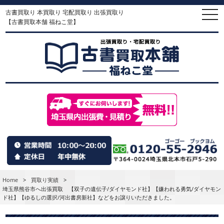
古書買取り 本買取り 宅配買取り 出張買取り
togg
navi
【古書買取本舗 福ねこ堂】
Home
>
買取り実績
>
埼玉県熊谷市へ出張買取 【双子の遺伝子/ダイヤモンド社】【嫌われる勇気/ダイヤモン
ド社】【ゆるしの選択/河出書房新社】などをお譲りいただきました。