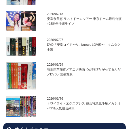
2026/07/18
安室奈美恵 ラストドームツアー 東京ドーム最終公演
+25周年沖縄ライブ
2026/07/07
DVD「安堂ロイド〜A.I. knows LOVE?〜」キムタク
主演
2026/06/29
埼玉県草加市／アニメ映画 心が叫びたがってるんだ
／DVD／出張買取
2026/06/16
トワイライトエクスプレス 寝台特急北斗星／カシオ
ペア&人気寝台列車
サイトメニュー