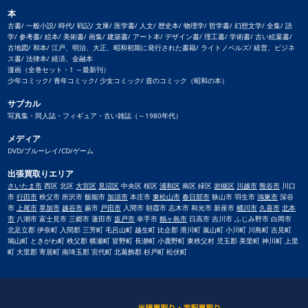
本
古書/ 一般小説/ 時代/ 戦記/ 文庫/ 医学書/ 人文/ 歴史本/ 物理学/ 哲学書/ 幻想文学/ 全集/ 語
学/ 参考書/ 絵本/ 美術書/ 画集/ 建築書/ アート本/ デザイン書/ 理工書/ 学術書/ 古い絵葉書/
古地図/ 和本/ 江戸、明治、大正、昭和初期に発行された書籍/ ライトノベルズ/ 経営、ビジネ
ス書/ 法律本/ 経済、金融本
漫画（全巻セット・1 ～最新刊）
少年コミック/ 青年コミック/ 少女コミック/ 昔のコミック（昭和の本）
サブカル
写真集・同人誌・フィギュア・古い雑誌（～1980年代）
メディア
DVD/ブルーレイ/CD/ゲーム
出張買取りエリア
さいたま市
西区 北区
大宮区
見沼区
中央区 桜区
浦和区
南区 緑区
岩槻区
川越市
熊谷市
川口
市
行田市
秩父市 所沢市 飯能市
加須市
本庄市
東松山市
春日部市
狭山市 羽生市
鴻巣市
深谷
市
上尾市
草加市
越谷市
蕨市
戸田市
入間市 朝霞市 志木市 和光市 新座市
桶川市
久喜市
北本
市
八潮市 富士見市 三郷市 蓮田市
坂戸市
幸手市
鶴ヶ島市
日高市 吉川市 ふじみ野市 白岡市
北足立郡 伊奈町 入間郡 三芳町 毛呂山町 越生町 比企郡 滑川町 嵐山町 小川町 川島町 吉見町
鳩山町 ときがわ町 秩父郡 横瀬町 皆野町 長瀞町 小鹿野町 東秩父村 児玉郡 美里町 神川町 上里
町 大里郡 寄居町 南埼玉郡 宮代町 北葛飾郡 杉戸町 松伏町