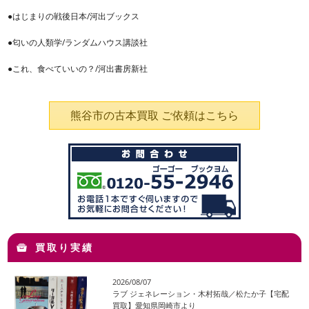
●はじまりの戦後日本/河出ブックス
●匂いの人類学/ランダムハウス講談社
●これ、食べていいの？/河出書房新社
熊谷市の古本買取 ご依頼はこちら
買取り実績
2026/08/07
ラブ ジェネレーション・木村拓哉／松たか子【宅配
買取】愛知県岡崎市より