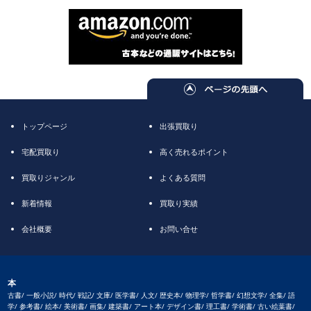
トップページ
出張買取り
宅配買取り
高く売れるポイント
買取りジャンル
よくある質問
新着情報
買取り実績
会社概要
お問い合せ
本
古書/ 一般小説/ 時代/ 戦記/ 文庫/ 医学書/ 人文/ 歴史本/ 物理学/ 哲学書/ 幻想文学/ 全集/ 語
学/ 参考書/ 絵本/ 美術書/ 画集/ 建築書/ アート本/ デザイン書/ 理工書/ 学術書/ 古い絵葉書/