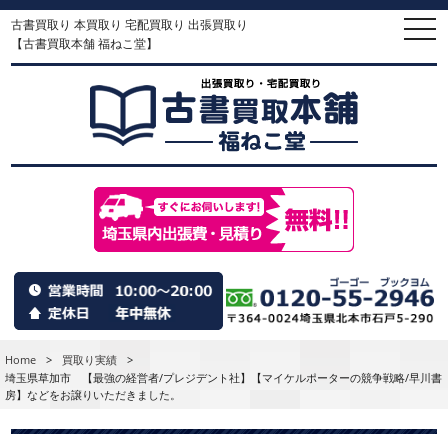
古書買取り 本買取り 宅配買取り 出張買取り
togg
navi
【古書買取本舗 福ねこ堂】
Home
>
買取り実績
>
埼玉県草加市 【最強の経営者/プレジデント社】【マイケルポーターの競争戦略/早川書
房】などをお譲りいただきました。