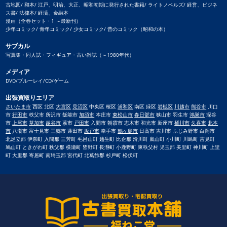
古地図/ 和本/ 江戸、明治、大正、昭和初期に発行された書籍/ ライトノベルズ/ 経営、ビジネ
ス書/ 法律本/ 経済、金融本
漫画（全巻セット・1 ～最新刊）
少年コミック/ 青年コミック/ 少女コミック/ 昔のコミック（昭和の本）
サブカル
写真集・同人誌・フィギュア・古い雑誌（～1980年代）
メディア
DVD/ブルーレイ/CD/ゲーム
出張買取りエリア
さいたま市
西区 北区
大宮区
見沼区
中央区 桜区
浦和区
南区 緑区
岩槻区
川越市
熊谷市
川口
市
行田市
秩父市 所沢市 飯能市
加須市
本庄市
東松山市
春日部市
狭山市 羽生市
鴻巣市
深谷
市
上尾市
草加市
越谷市
蕨市
戸田市
入間市 朝霞市 志木市 和光市 新座市
桶川市
久喜市
北本
市
八潮市 富士見市 三郷市 蓮田市
坂戸市
幸手市
鶴ヶ島市
日高市 吉川市 ふじみ野市 白岡市
北足立郡 伊奈町 入間郡 三芳町 毛呂山町 越生町 比企郡 滑川町 嵐山町 小川町 川島町 吉見町
鳩山町 ときがわ町 秩父郡 横瀬町 皆野町 長瀞町 小鹿野町 東秩父村 児玉郡 美里町 神川町 上里
町 大里郡 寄居町 南埼玉郡 宮代町 北葛飾郡 杉戸町 松伏町