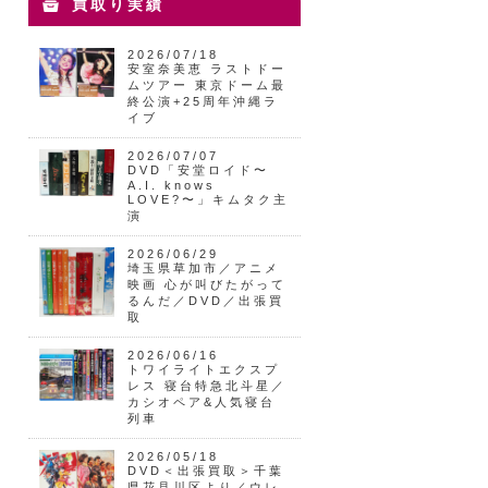
買取り実績
2026/07/18
安室奈美恵 ラストドー
ムツアー 東京ドーム最
終公演+25周年沖縄ラ
イブ
2026/07/07
DVD「安堂ロイド〜
A.I. knows
LOVE?〜」キムタク主
演
2026/06/29
埼玉県草加市／アニメ
映画 心が叫びたがって
るんだ／DVD／出張買
取
2026/06/16
トワイライトエクスプ
レス 寝台特急北斗星／
カシオペア&人気寝台
列車
2026/05/18
DVD＜出張買取＞千葉
県花見川区より／ウレ