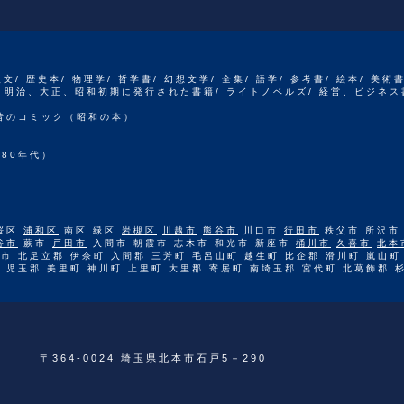
人文/ 歴史本/ 物理学/ 哲学書/ 幻想文学/ 全集/ 語学/ 参考書/ 絵本/ 美術
江戸、明治、大正、昭和初期に発行された書籍/ ライトノベルズ/ 経営、ビジネス
 昔のコミック（昭和の本）
80年代）
桜区
浦和区
南区 緑区
岩槻区
川越市
熊谷市
川口市
行田市
秩父市 所沢市
谷市
蕨市
戸田市
入間市 朝霞市 志木市 和光市 新座市
桶川市
久喜市
北本
市 北足立郡 伊奈町 入間郡 三芳町 毛呂山町 越生町 比企郡 滑川町 嵐山町
 児玉郡 美里町 神川町 上里町 大里郡 寄居町 南埼玉郡 宮代町 北葛飾郡 
〒364-0024 埼玉県北本市石戸5－290