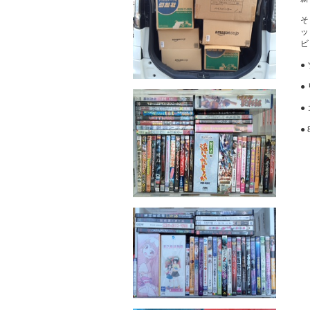
●
●
●
●