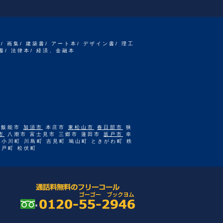
書/ 画集/ 建築書/ アート本/ デザイン書/ 理工
書/ 法律本/ 経済、金融本
 飯能市
加須市
本庄市
東松山市
春日部市
狭
市
八潮市 富士見市 三郷市 蓮田市
坂戸市
幸
 小川町 川島町 吉見町 鳩山町 ときがわ町 秩
杉戸町 松伏町