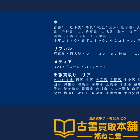
本
古書/ 一般小説/ 時代/ 戦記/ 文庫/ 医学書/ 
書/ 学術書/ 古い絵葉書/ 古地図/ 和本/ 
漫画（全巻セット・1 ～最新刊）
少年コミック/ 青年コミック/ 少女コミック/
サブカル
写真集・同人誌・フィギュア・古い雑誌（～19
メディア
DVD/ブルーレイ/CD/ゲーム
出張買取りエリア
さいたま市
西区 北区
大宮区
見沼区
中央区 
山市 羽生市
鴻巣市
深谷市
上尾市
草加市
越
手市
鶴ヶ島市
日高市 吉川市 ふじみ野市 白岡
父郡 横瀬町 皆野町 長瀞町 小鹿野町 東秩父村