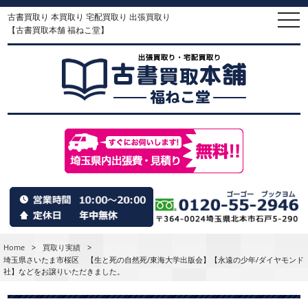
古書買取り 本買取り 宅配買取り 出張買取り
togg
navi
【古書買取本舗 福ねこ堂】
Home
>
買取り実績
>
埼玉県さいたま市桜区 【生と死の自然死/東海大学出版会】【永遠の少年/ダイヤモンド
社】などをお譲りいただきました。