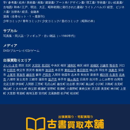
学/ 参考書/ 絵本/ 美術書/ 画集/ 建築書/ アート本/ デザイン書/ 理工書/ 学術書/ 古い絵葉書/
古地図/ 和本/ 江戸、明治、大正、昭和初期に発行された書籍/ ライトノベルズ/ 経営、ビジネ
ス書/ 法律本/ 経済、金融本
漫画（全巻セット・1 ～最新刊）
少年コミック/ 青年コミック/ 少女コミック/ 昔のコミック（昭和の本）
サブカル
写真集・同人誌・フィギュア・古い雑誌（～1980年代）
メディア
DVD/ブルーレイ/CD/ゲーム
出張買取りエリア
さいたま市
西区 北区
大宮区
見沼区
中央区 桜区
浦和区
南区 緑区
岩槻区
川越市
熊谷市
川口
市
行田市
秩父市 所沢市 飯能市
加須市
本庄市
東松山市
春日部市
狭山市 羽生市
鴻巣市
深谷
市
上尾市
草加市
越谷市
蕨市
戸田市
入間市 朝霞市 志木市 和光市 新座市
桶川市
久喜市
北本
市
八潮市 富士見市 三郷市 蓮田市
坂戸市
幸手市
鶴ヶ島市
日高市 吉川市 ふじみ野市 白岡市
北足立郡 伊奈町 入間郡 三芳町 毛呂山町 越生町 比企郡 滑川町 嵐山町 小川町 川島町 吉見町
鳩山町 ときがわ町 秩父郡 横瀬町 皆野町 長瀞町 小鹿野町 東秩父村 児玉郡 美里町 神川町 上里
町 大里郡 寄居町 南埼玉郡 宮代町 北葛飾郡 杉戸町 松伏町