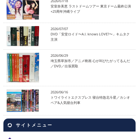
2026/07/18
安室奈美恵 ラストドームツアー 東京ドーム最終公演
+25周年沖縄ライブ
2026/07/07
DVD「安堂ロイド〜A.I. knows LOVE?〜」キムタク
主演
2026/06/29
埼玉県草加市／アニメ映画 心が叫びたがってるんだ
／DVD／出張買取
2026/06/16
トワイライトエクスプレス 寝台特急北斗星／カシオ
ペア&人気寝台列車
サイトメニュー