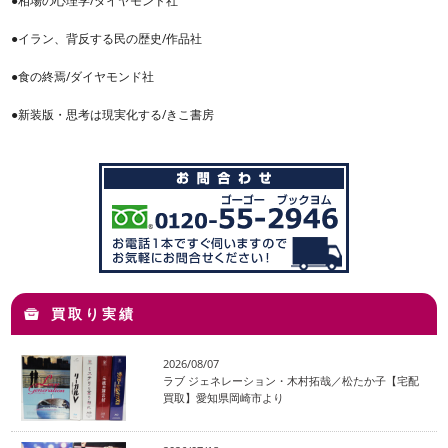
●相場の心理学/ダイヤモンド社
●イラン、背反する民の歴史/作品社
●食の終焉/ダイヤモンド社
●新装版・思考は現実化する/きこ書房
買取り実績
2026/08/07
ラブ ジェネレーション・木村拓哉／松たか子【宅配
買取】愛知県岡崎市より