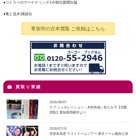
●コトラーのマーケティング3.0/朝日新聞出版
●竜と流木/講談社
草加市の古本買取 ご依頼はこちら
買取り実績
2026/08/07
ラブ ジェネレーション・木村拓哉／松たか子【宅配
買取】愛知県岡崎市より
2026/07/18
安室奈美恵 ラストドームツアー 東京ドーム最終公演