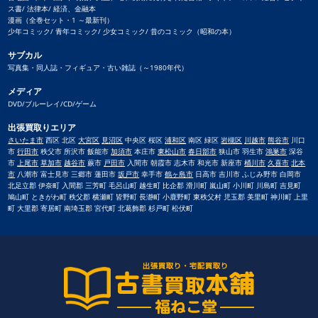
ス書/ 法律本/ 経済、金融本
漫画（全巻セット・1 ～最新刊）
少年コミック/ 青年コミック/ 少女コミック/ 昔のコミック（昭和の本）
サブカル
写真集・同人誌・フィギュア・古い雑誌（～1980年代）
メディア
DVD/ブルーレイ/CD/ゲーム
出張買取りエリア
さいたま市
西区 北区
大宮区
見沼区
中央区 桜区
浦和区
南区 緑区
岩槻区
川越市
熊谷市
川口
市
行田市
秩父市 所沢市 飯能市
加須市
本庄市
東松山市
春日部市
狭山市 羽生市
鴻巣市
深谷
市
上尾市
草加市
越谷市
蕨市
戸田市
入間市 朝霞市 志木市 和光市 新座市
桶川市
久喜市
北本
市
八潮市 富士見市 三郷市 蓮田市
坂戸市
幸手市
鶴ヶ島市
日高市 吉川市 ふじみ野市 白岡市
北足立郡 伊奈町 入間郡 三芳町 毛呂山町 越生町 比企郡 滑川町 嵐山町 小川町 川島町 吉見町
鳩山町 ときがわ町 秩父郡 横瀬町 皆野町 長瀞町 小鹿野町 東秩父村 児玉郡 美里町 神川町 上里
町 大里郡 寄居町 南埼玉郡 宮代町 北葛飾郡 杉戸町 松伏町