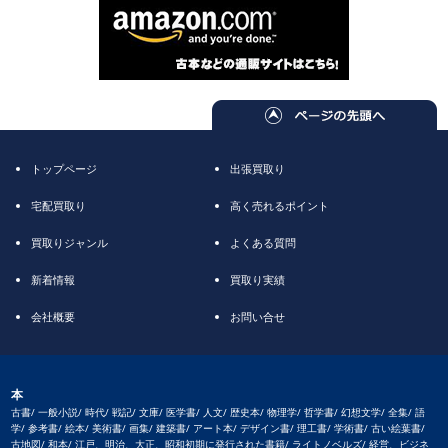
トップページ
出張買取り
宅配買取り
高く売れるポイント
買取りジャンル
よくある質問
新着情報
買取り実績
会社概要
お問い合せ
本
古書/ 一般小説/ 時代/ 戦記/ 文庫/ 医学書/ 人文/ 歴史本/ 物理学/ 哲学書/ 幻想文学/ 全集/ 語
学/ 参考書/ 絵本/ 美術書/ 画集/ 建築書/ アート本/ デザイン書/ 理工書/ 学術書/ 古い絵葉書/
古地図/ 和本/ 江戸、明治、大正、昭和初期に発行された書籍/ ライトノベルズ/ 経営、ビジネ