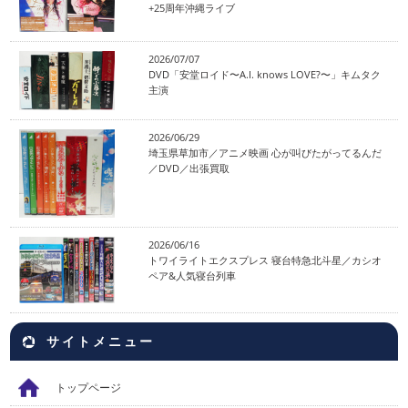
+25周年沖縄ライブ
2026/07/07
DVD「安堂ロイド〜A.I. knows LOVE?〜」キムタク
主演
2026/06/29
埼玉県草加市／アニメ映画 心が叫びたがってるんだ
／DVD／出張買取
2026/06/16
トワイライトエクスプレス 寝台特急北斗星／カシオ
ペア&人気寝台列車
サイトメニュー
トップページ