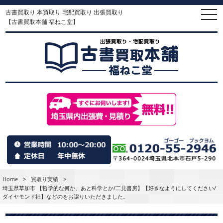
古書買取り 本買取り 宅配買取り 出張買取り
togg
navi
【古書買取本舗 福ねこ堂】
Home
>
買取り実績
>
埼玉県草加市 【哲学的な何か、あと科学とか/二見書房】【好きなようにしてください/
ダイヤモンド社】などのをお譲りいただきました。