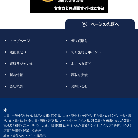
トップページ
出張買取り
宅配買取り
高く売れるポイント
買取りジャンル
よくある質問
新着情報
買取り実績
会社概要
お問い合せ
本
古書/ 一般小説/ 時代/ 戦記/ 文庫/ 医学書/ 人文/ 歴史本/ 物理学/ 哲学書/ 幻想文学/ 全集/ 語
学/ 参考書/ 絵本/ 美術書/ 画集/ 建築書/ アート本/ デザイン書/ 理工書/ 学術書/ 古い絵葉書/
古地図/ 和本/ 江戸、明治、大正、昭和初期に発行された書籍/ ライトノベルズ/ 経営、ビジネ
ス書/ 法律本/ 経済、金融本
漫画（全巻セット・1 ～最新刊）