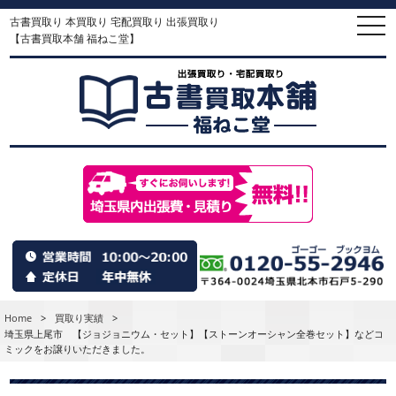
古書買取り 本買取り 宅配買取り 出張買取り
togg
navi
【古書買取本舗 福ねこ堂】
Home
>
買取り実績
>
埼玉県上尾市 【ジョジョニウム・セット】【ストーンオーシャン全巻セット】などコ
ミックをお譲りいただきました。