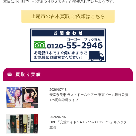
本日は小川町で「七夕まつり花火大会」が開催されていたようです。
上尾市の古本買取 ご依頼はこちら
買取り実績
2026/07/18
安室奈美恵 ラストドームツアー 東京ドーム最終公演
+25周年沖縄ライブ
2026/07/07
DVD「安堂ロイド〜A.I. knows LOVE?〜」キムタク
主演