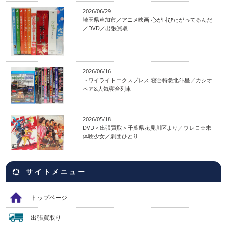
2026/06/29
埼玉県草加市／アニメ映画 心が叫びたがってるんだ
／DVD／出張買取
2026/06/16
トワイライトエクスプレス 寝台特急北斗星／カシオ
ペア&人気寝台列車
2026/05/18
DVD＜出張買取＞千葉県花見川区より／ウレロ☆未
体験少女／劇団ひとり
サイトメニュー
トップページ
出張買取り