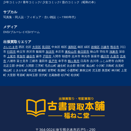
少年コミック/ 青年コミック/ 少女コミック/ 昔のコミック（昭和の本）
サブカル
写真集・同人誌・フィギュア・古い雑誌（～1980年代）
メディア
DVD/ブルーレイ/CD/ゲーム
出張買取りエリア
さいたま市
西区 北区
大宮区
見沼区
中央区 桜区
浦和区
南区 緑区
岩槻区
川越市
熊谷市
川口
市
行田市
秩父市 所沢市 飯能市
加須市
本庄市
東松山市
春日部市
狭山市 羽生市
鴻巣市
深谷
市
上尾市
草加市
越谷市
蕨市
戸田市
入間市 朝霞市 志木市 和光市 新座市
桶川市
久喜市
北本
市
八潮市 富士見市 三郷市 蓮田市
坂戸市
幸手市
鶴ヶ島市
日高市 吉川市 ふじみ野市 白岡市
北足立郡 伊奈町 入間郡 三芳町 毛呂山町 越生町 比企郡 滑川町 嵐山町 小川町 川島町 吉見町
鳩山町 ときがわ町 秩父郡 横瀬町 皆野町 長瀞町 小鹿野町 東秩父村 児玉郡 美里町 神川町 上里
町 大里郡 寄居町 南埼玉郡 宮代町 北葛飾郡 杉戸町 松伏町
〒364-0024 埼玉県北本市石戸5－290