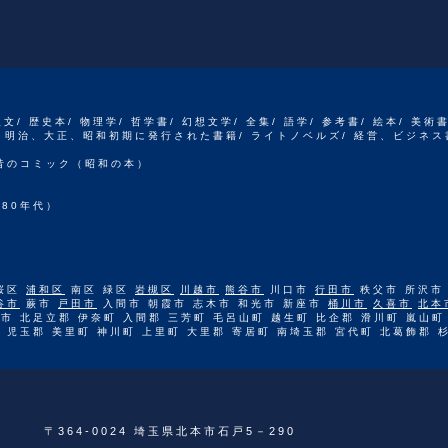
人文/ 歴史本/ 物理学/ 哲学書/ 幻想文学/ 全集/ 語学/ 参考書/ 絵本/ 美術
江戸、明治、大正、昭和初期に発行された書籍/ ライトノベルズ/ 経営、ビジネス
 昔のコミック（昭和の本）
80年代）
桜区
浦和区
南区 緑区
岩槻区
川越市
熊谷市
川口市
行田市
秩父市 所沢市
谷市
蕨市
戸田市
入間市 朝霞市 志木市 和光市 新座市
桶川市
久喜市
北本
市 北足立郡 伊奈町 入間郡 三芳町 毛呂山町 越生町 比企郡 滑川町 嵐山町
 児玉郡 美里町 神川町 上里町 大里郡 寄居町 南埼玉郡 宮代町 北葛飾郡 
〒364-0024 埼玉県北本市石戸5－290