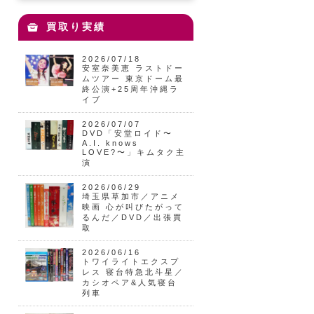
買取り実績
2026/07/18
安室奈美恵 ラストドー
ムツアー 東京ドーム最
終公演+25周年沖縄ラ
イブ
2026/07/07
DVD「安堂ロイド〜
A.I. knows
LOVE?〜」キムタク主
演
2026/06/29
埼玉県草加市／アニメ
映画 心が叫びたがって
るんだ／DVD／出張買
取
2026/06/16
トワイライトエクスプ
レス 寝台特急北斗星／
カシオペア&人気寝台
列車