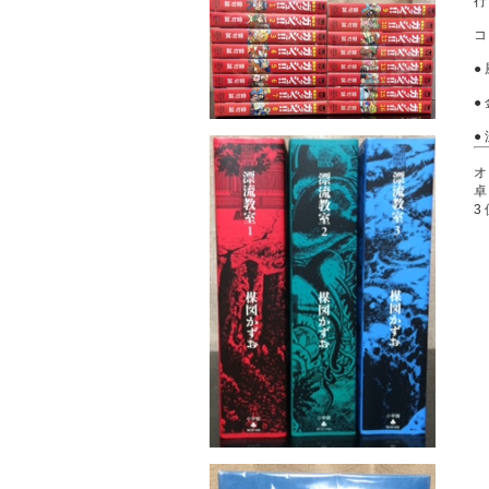
●
●
●