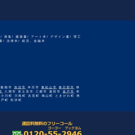
書/ 画集/ 建築書/ アート本/ デザイン書/ 理工
書/ 法律本/ 経済、金融本
 飯能市
加須市
本庄市
東松山市
春日部市
狭
市
八潮市 富士見市 三郷市 蓮田市
坂戸市
幸
 小川町 川島町 吉見町 鳩山町 ときがわ町 秩
杉戸町 松伏町