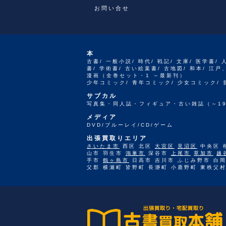
お問い合せ
本
古書/ 一般小説/ 時代/ 戦記/ 文庫/ 医学書/ 
書/ 学術書/ 古い絵葉書/ 古地図/ 和本/ 
漫画（全巻セット・1 ～最新刊）
少年コミック/ 青年コミック/ 少女コミック/
サブカル
写真集・同人誌・フィギュア・古い雑誌（～19
メディア
DVD/ブルーレイ/CD/ゲーム
出張買取りエリア
さいたま市
西区 北区
大宮区
見沼区
中央区 
山市 羽生市
鴻巣市
深谷市
上尾市
草加市
越
手市
鶴ヶ島市
日高市 吉川市 ふじみ野市 白岡
父郡 横瀬町 皆野町 長瀞町 小鹿野町 東秩父村