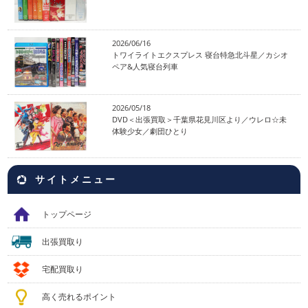
2026/06/16
トワイライトエクスプレス 寝台特急北斗星／カシオ
ペア&人気寝台列車
2026/05/18
DVD＜出張買取＞千葉県花見川区より／ウレロ☆未
体験少女／劇団ひとり
サイトメニュー
トップページ
出張買取り
宅配買取り
高く売れるポイント