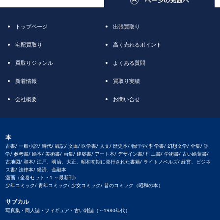
トップページ
出張買取り
宅配買取り
高く売れるポイント
買取りジャンル
よくある質問
新着情報
買取り実績
会社概要
お問い合せ
本
古書/ 一般小説/ 時代/ 戦記/ 文庫/ 医学書/ 人文/ 歴史本/ 物理学/ 哲学書/ 幻想文学/ 全集/ 語
学/ 参考書/ 絵本/ 美術書/ 画集/ 建築書/ アート本/ デザイン書/ 理工書/ 学術書/ 古い絵葉書/
古地図/ 和本/ 江戸、明治、大正、昭和初期に発行された書籍/ ライトノベルズ/ 経営、ビジネ
ス書/ 法律本/ 経済、金融本
漫画（全巻セット・1 ～最新刊）
少年コミック/ 青年コミック/ 少女コミック/ 昔のコミック（昭和の本）
サブカル
写真集・同人誌・フィギュア・古い雑誌（～1980年代）