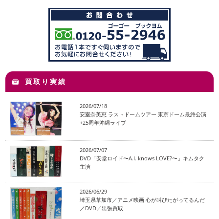
買取り実績
2026/07/18
安室奈美恵 ラストドームツアー 東京ドーム最終公演
+25周年沖縄ライブ
2026/07/07
DVD「安堂ロイド〜A.I. knows LOVE?〜」キムタク
主演
2026/06/29
埼玉県草加市／アニメ映画 心が叫びたがってるんだ
／DVD／出張買取