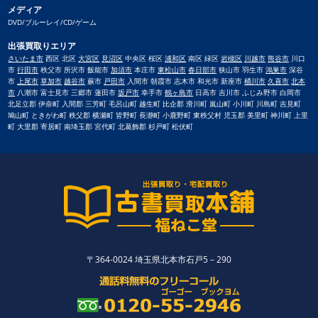
メディア
DVD/ブルーレイ/CD/ゲーム
出張買取りエリア
さいたま市
西区 北区
大宮区
見沼区
中央区 桜区
浦和区
南区 緑区
岩槻区
川越市
熊谷市
川口
市
行田市
秩父市 所沢市 飯能市
加須市
本庄市
東松山市
春日部市
狭山市 羽生市
鴻巣市
深谷
市
上尾市
草加市
越谷市
蕨市
戸田市
入間市 朝霞市 志木市 和光市 新座市
桶川市
久喜市
北本
市
八潮市 富士見市 三郷市 蓮田市
坂戸市
幸手市
鶴ヶ島市
日高市 吉川市 ふじみ野市 白岡市
北足立郡 伊奈町 入間郡 三芳町 毛呂山町 越生町 比企郡 滑川町 嵐山町 小川町 川島町 吉見町
鳩山町 ときがわ町 秩父郡 横瀬町 皆野町 長瀞町 小鹿野町 東秩父村 児玉郡 美里町 神川町 上里
町 大里郡 寄居町 南埼玉郡 宮代町 北葛飾郡 杉戸町 松伏町
〒364-0024 埼玉県北本市石戸5－290