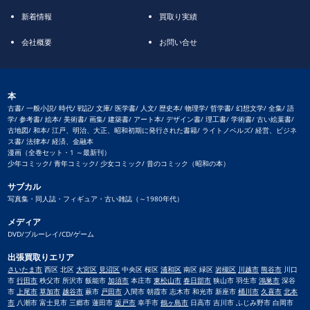
新着情報
買取り実績
会社概要
お問い合せ
本
古書/ 一般小説/ 時代/ 戦記/ 文庫/ 医学書/ 人文/ 歴史本/ 物理学/ 哲学書/ 幻想文学/ 全集/ 語
学/ 参考書/ 絵本/ 美術書/ 画集/ 建築書/ アート本/ デザイン書/ 理工書/ 学術書/ 古い絵葉書/
古地図/ 和本/ 江戸、明治、大正、昭和初期に発行された書籍/ ライトノベルズ/ 経営、ビジネ
ス書/ 法律本/ 経済、金融本
漫画（全巻セット・1 ～最新刊）
少年コミック/ 青年コミック/ 少女コミック/ 昔のコミック（昭和の本）
サブカル
写真集・同人誌・フィギュア・古い雑誌（～1980年代）
メディア
DVD/ブルーレイ/CD/ゲーム
出張買取りエリア
さいたま市
西区 北区
大宮区
見沼区
中央区 桜区
浦和区
南区 緑区
岩槻区
川越市
熊谷市
川口
市
行田市
秩父市 所沢市 飯能市
加須市
本庄市
東松山市
春日部市
狭山市 羽生市
鴻巣市
深谷
市
上尾市
草加市
越谷市
蕨市
戸田市
入間市 朝霞市 志木市 和光市 新座市
桶川市
久喜市
北本
市
八潮市 富士見市 三郷市 蓮田市
坂戸市
幸手市
鶴ヶ島市
日高市 吉川市 ふじみ野市 白岡市