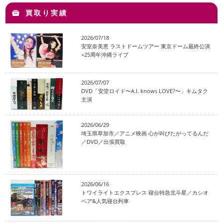
買取り実績
2026/07/18
安室奈美恵 ラストドームツアー 東京ドーム最終公演
+25周年沖縄ライブ
2026/07/07
DVD「安堂ロイド〜A.I. knows LOVE?〜」キムタク
主演
2026/06/29
埼玉県草加市／アニメ映画 心が叫びたがってるんだ
／DVD／出張買取
2026/06/16
トワイライトエクスプレス 寝台特急北斗星／カシオ
ペア&人気寝台列車