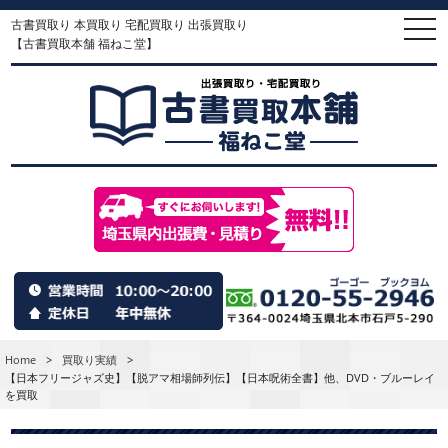
古書買取り 本買取り 宅配買取り 出張買取り
togg
navi
【古書買取本舗 福ねこ堂】
Home
>
買取り実績
>
【日本フリージャズ史】【脱アマ相場師列伝】【日本呪術全書】他、DVD・ブルーレイ
を買取