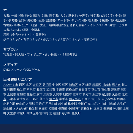
本
古書/ 一般小説/ 時代/ 戦記/ 文庫/ 医学書/ 人文/ 歴史本/ 物理学/ 哲学書/ 幻想文学/ 全集/ 語
学/ 参考書/ 絵本/ 美術書/ 画集/ 建築書/ アート本/ デザイン書/ 理工書/ 学術書/ 古い絵葉書/
古地図/ 和本/ 江戸、明治、大正、昭和初期に発行された書籍/ ライトノベルズ/ 経営、ビジネ
ス書/ 法律本/ 経済、金融本
漫画（全巻セット・1 ～最新刊）
少年コミック/ 青年コミック/ 少女コミック/ 昔のコミック（昭和の本）
サブカル
写真集・同人誌・フィギュア・古い雑誌（～1980年代）
メディア
DVD/ブルーレイ/CD/ゲーム
出張買取りエリア
さいたま市
西区 北区
大宮区
見沼区
中央区 桜区
浦和区
南区 緑区
岩槻区
川越市
熊谷市
川口
市
行田市
秩父市 所沢市 飯能市
加須市
本庄市
東松山市
春日部市
狭山市 羽生市
鴻巣市
深谷
市
上尾市
草加市
越谷市
蕨市
戸田市
入間市 朝霞市 志木市 和光市 新座市
桶川市
久喜市
北本
市
八潮市 富士見市 三郷市 蓮田市
坂戸市
幸手市
鶴ヶ島市
日高市 吉川市 ふじみ野市 白岡市
北足立郡 伊奈町 入間郡 三芳町 毛呂山町 越生町 比企郡 滑川町 嵐山町 小川町 川島町 吉見町
鳩山町 ときがわ町 秩父郡 横瀬町 皆野町 長瀞町 小鹿野町 東秩父村 児玉郡 美里町 神川町 上里
町 大里郡 寄居町 南埼玉郡 宮代町 北葛飾郡 杉戸町 松伏町