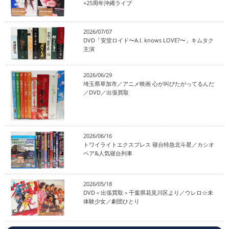
+25周年沖縄ライブ
2026/07/07
DVD「安堂ロイド〜A.I. knows LOVE?〜」キムタク
主演
2026/06/29
埼玉県草加市／アニメ映画 心が叫びたがってるんだ
／DVD／出張買取
2026/06/16
トワイライトエクスプレス 寝台特急北斗星／カシオ
ペア&人気寝台列車
2026/05/18
DVD＜出張買取＞千葉県花見川区より／ウレロ☆未
体験少女／劇団ひとり