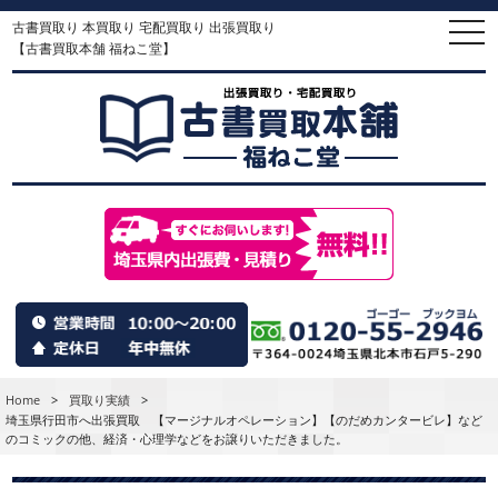
古書買取り 本買取り 宅配買取り 出張買取り
togg
navi
【古書買取本舗 福ねこ堂】
Home
>
買取り実績
>
埼玉県行田市へ出張買取 【マージナルオペレーション】【のだめカンタービレ】など
のコミックの他、経済・心理学などをお譲りいただきました。