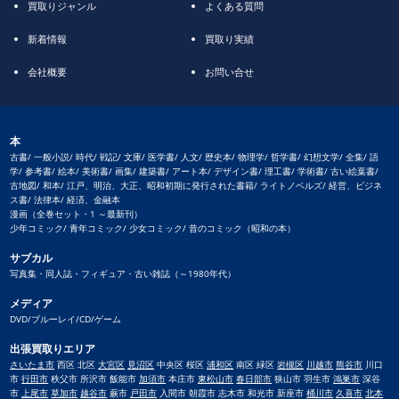
買取りジャンル
よくある質問
新着情報
買取り実績
会社概要
お問い合せ
本
古書/ 一般小説/ 時代/ 戦記/ 文庫/ 医学書/ 人文/ 歴史本/ 物理学/ 哲学書/ 幻想文学/ 全集/ 語
学/ 参考書/ 絵本/ 美術書/ 画集/ 建築書/ アート本/ デザイン書/ 理工書/ 学術書/ 古い絵葉書/
古地図/ 和本/ 江戸、明治、大正、昭和初期に発行された書籍/ ライトノベルズ/ 経営、ビジネ
ス書/ 法律本/ 経済、金融本
漫画（全巻セット・1 ～最新刊）
少年コミック/ 青年コミック/ 少女コミック/ 昔のコミック（昭和の本）
サブカル
写真集・同人誌・フィギュア・古い雑誌（～1980年代）
メディア
DVD/ブルーレイ/CD/ゲーム
出張買取りエリア
さいたま市
西区 北区
大宮区
見沼区
中央区 桜区
浦和区
南区 緑区
岩槻区
川越市
熊谷市
川口
市
行田市
秩父市 所沢市 飯能市
加須市
本庄市
東松山市
春日部市
狭山市 羽生市
鴻巣市
深谷
市
上尾市
草加市
越谷市
蕨市
戸田市
入間市 朝霞市 志木市 和光市 新座市
桶川市
久喜市
北本