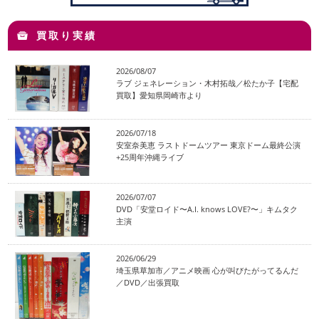
買取り実績
2026/08/07
ラブ ジェネレーション・木村拓哉／松たか子【宅配
買取】愛知県岡崎市より
2026/07/18
安室奈美恵 ラストドームツアー 東京ドーム最終公演
+25周年沖縄ライブ
2026/07/07
DVD「安堂ロイド〜A.I. knows LOVE?〜」キムタク
主演
2026/06/29
埼玉県草加市／アニメ映画 心が叫びたがってるんだ
／DVD／出張買取