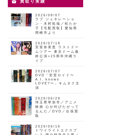
買取り実績
2026/08/07
ラブ ジェネレーショ
ン・木村拓哉／松たか
子【宅配買取】愛知県
岡崎市より
2026/07/18
安室奈美恵 ラストドー
ムツアー 東京ドーム最
終公演+25周年沖縄ラ
イブ
2026/07/07
DVD「安堂ロイド〜
A.I. knows
LOVE?〜」キムタク主
演
2026/06/29
埼玉県草加市／アニメ
映画 心が叫びたがって
るんだ／DVD／出張買
取
2026/06/16
トワイライトエクスプ
レス 寝台特急北斗星／