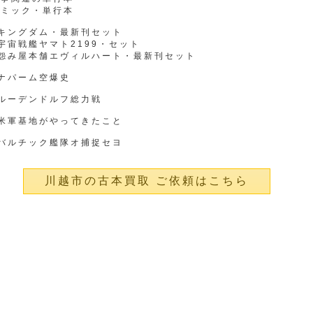
コミック・単行本
●キングダム・最新刊セット
宇宙戦艦ヤマト2199・セット
●怨み屋本舗エヴィルハート・最新刊セット
ナパーム空爆史
●ルーデンドルフ総力戦
●米軍基地がやってきたこと
●バルチック艦隊オ捕捉セヨ
川越市の古本買取 ご依頼はこちら