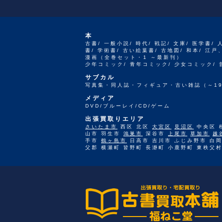
本
古書/ 一般小説/ 時代/ 戦記/ 文庫/ 医学書/ 
書/ 学術書/ 古い絵葉書/ 古地図/ 和本/ 
漫画（全巻セット・1 ～最新刊）
少年コミック/ 青年コミック/ 少女コミック/
サブカル
写真集・同人誌・フィギュア・古い雑誌（～19
メディア
DVD/ブルーレイ/CD/ゲーム
出張買取りエリア
さいたま市
西区 北区
大宮区
見沼区
中央区 
山市 羽生市
鴻巣市
深谷市
上尾市
草加市
越
手市
鶴ヶ島市
日高市 吉川市 ふじみ野市 白岡
父郡 横瀬町 皆野町 長瀞町 小鹿野町 東秩父村