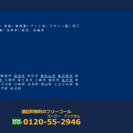
書/ 画集/ 建築書/ アート本/ デザイン書/ 理工
書/ 法律本/ 経済、金融本
 飯能市
加須市
本庄市
東松山市
春日部市
狭
市
八潮市 富士見市 三郷市 蓮田市
坂戸市
幸
 小川町 川島町 吉見町 鳩山町 ときがわ町 秩
杉戸町 松伏町