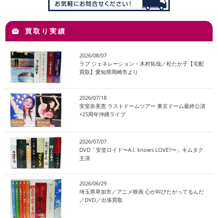
買取り実績
2026/08/07
ラブ ジェネレーション・木村拓哉／松たか子【宅配
買取】愛知県岡崎市より
2026/07/18
安室奈美恵 ラストドームツアー 東京ドーム最終公演
+25周年沖縄ライブ
2026/07/07
DVD「安堂ロイド〜A.I. knows LOVE?〜」キムタク
主演
2026/06/29
埼玉県草加市／アニメ映画 心が叫びたがってるんだ
／DVD／出張買取