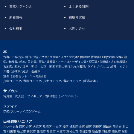
買取りジャンル
よくある質問
新着情報
買取り実績
会社概要
お問い合せ
本
古書/ 一般小説/ 時代/ 戦記/ 文庫/ 医学書/ 人文/ 歴史本/ 物理学/ 哲学書/ 幻想文学/ 全集/ 語
学/ 参考書/ 絵本/ 美術書/ 画集/ 建築書/ アート本/ デザイン書/ 理工書/ 学術書/ 古い絵葉書/
古地図/ 和本/ 江戸、明治、大正、昭和初期に発行された書籍/ ライトノベルズ/ 経営、ビジネ
ス書/ 法律本/ 経済、金融本
漫画（全巻セット・1 ～最新刊）
少年コミック/ 青年コミック/ 少女コミック/ 昔のコミック（昭和の本）
サブカル
写真集・同人誌・フィギュア・古い雑誌（～1980年代）
メディア
DVD/ブルーレイ/CD/ゲーム
出張買取りエリア
さいたま市
西区 北区
大宮区
見沼区
中央区 桜区
浦和区
南区 緑区
岩槻区
川越市
熊谷市
川口
市
行田市
秩父市 所沢市 飯能市
加須市
本庄市
東松山市
春日部市
狭山市 羽生市
鴻巣市
深谷