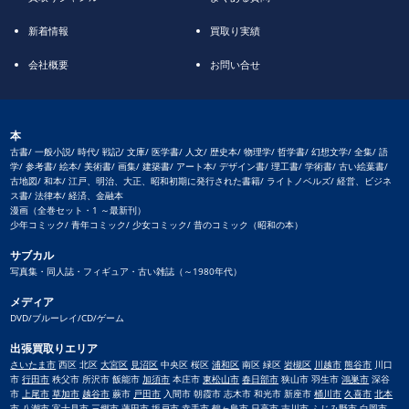
新着情報
買取り実績
会社概要
お問い合せ
本
古書/ 一般小説/ 時代/ 戦記/ 文庫/ 医学書/ 人文/ 歴史本/ 物理学/ 哲学書/ 幻想文学/ 全集/ 語
学/ 参考書/ 絵本/ 美術書/ 画集/ 建築書/ アート本/ デザイン書/ 理工書/ 学術書/ 古い絵葉書/
古地図/ 和本/ 江戸、明治、大正、昭和初期に発行された書籍/ ライトノベルズ/ 経営、ビジネ
ス書/ 法律本/ 経済、金融本
漫画（全巻セット・1 ～最新刊）
少年コミック/ 青年コミック/ 少女コミック/ 昔のコミック（昭和の本）
サブカル
写真集・同人誌・フィギュア・古い雑誌（～1980年代）
メディア
DVD/ブルーレイ/CD/ゲーム
出張買取りエリア
さいたま市
西区 北区
大宮区
見沼区
中央区 桜区
浦和区
南区 緑区
岩槻区
川越市
熊谷市
川口
市
行田市
秩父市 所沢市 飯能市
加須市
本庄市
東松山市
春日部市
狭山市 羽生市
鴻巣市
深谷
市
上尾市
草加市
越谷市
蕨市
戸田市
入間市 朝霞市 志木市 和光市 新座市
桶川市
久喜市
北本
市
八潮市 富士見市 三郷市 蓮田市
坂戸市
幸手市
鶴ヶ島市
日高市 吉川市 ふじみ野市 白岡市