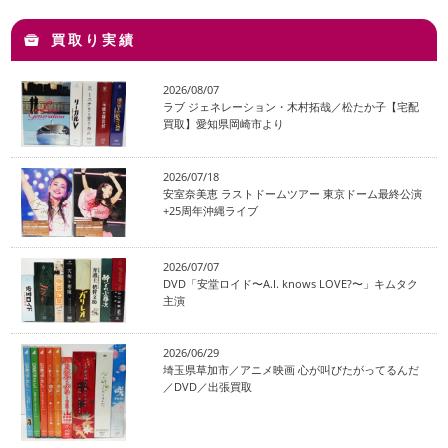
買取り実績
2026/08/07
ラブ ジェネレーション・木村拓哉／松たか子【宅配
買取】愛知県岡崎市より
2026/07/18
安室奈美恵 ラストドームツアー 東京ドーム最終公演
+25周年沖縄ライブ
2026/07/07
DVD「安堂ロイド〜A.I. knows LOVE?〜」キムタク
主演
2026/06/29
埼玉県草加市／アニメ映画 心が叫びたがってるんだ
／DVD／出張買取