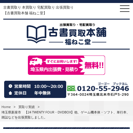
古書買取り 本買取り 宅配買取り 出張買取り
togg
navi
【古書買取本舗 福ねこ堂】
Home
>
買取り実績
>
埼玉県新座市 【24 TWENTY FOUR・DVDBOX】他、ゲーム機本体・ソフト、単行本、
雑誌などを出張買取しました。