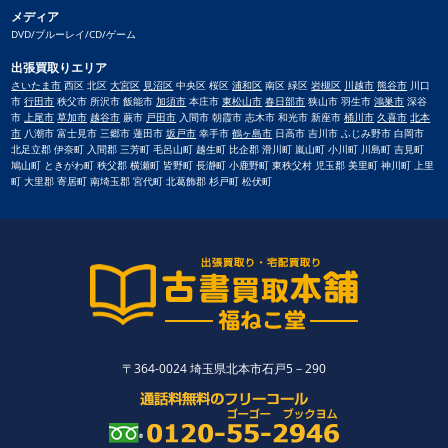
メディア
DVD/ブルーレイ/CD/ゲーム
出張買取りエリア
さいたま市
西区 北区
大宮区
見沼区
中央区 桜区
浦和区
南区 緑区
岩槻区
川越市
熊谷市
川口
市
行田市
秩父市 所沢市 飯能市
加須市
本庄市
東松山市
春日部市
狭山市 羽生市
鴻巣市
深谷
市
上尾市
草加市
越谷市
蕨市
戸田市
入間市 朝霞市 志木市 和光市 新座市
桶川市
久喜市
北本
市
八潮市 富士見市 三郷市 蓮田市
坂戸市
幸手市
鶴ヶ島市
日高市 吉川市 ふじみ野市 白岡市
北足立郡 伊奈町 入間郡 三芳町 毛呂山町 越生町 比企郡 滑川町 嵐山町 小川町 川島町 吉見町
鳩山町 ときがわ町 秩父郡 横瀬町 皆野町 長瀞町 小鹿野町 東秩父村 児玉郡 美里町 神川町 上里
町 大里郡 寄居町 南埼玉郡 宮代町 北葛飾郡 杉戸町 松伏町
〒364-0024 埼玉県北本市石戸5－290