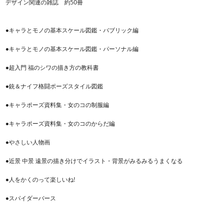
デザイン関連の雑誌 約50冊
●キャラとモノの基本スケール図鑑・バブリック編
●キャラとモノの基本スケール図鑑・パーソナル編
●超入門 福のシワの描き方の教科書
●銃＆ナイフ格闘ポーズスタイル図鑑
●キャラポーズ資料集・女のコの制服編
●キャラポーズ資料集・女のコのからだ編
●やさしい人物画
●近景 中景 遠景の描き分けでイラスト・背景がみるみるうまくなる
●人をかくのって楽しいね!
●スパイダーバース