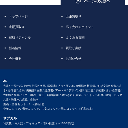
トップページ
出張買取り
宅配買取り
高く売れるポイント
買取りジャンル
よくある質問
新着情報
買取り実績
会社概要
お問い合せ
本
古書/ 一般小説/ 時代/ 戦記/ 文庫/ 医学書/ 人文/ 歴史本/ 物理学/ 哲学書/ 幻想文学/ 全集/ 語
学/ 参考書/ 絵本/ 美術書/ 画集/ 建築書/ アート本/ デザイン書/ 理工書/ 学術書/ 古い絵葉書/
古地図/ 和本/ 江戸、明治、大正、昭和初期に発行された書籍/ ライトノベルズ/ 経営、ビジネ
ス書/ 法律本/ 経済、金融本
漫画（全巻セット・1 ～最新刊）
少年コミック/ 青年コミック/ 少女コミック/ 昔のコミック（昭和の本）
サブカル
写真集・同人誌・フィギュア・古い雑誌（～1980年代）