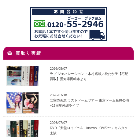
買取り実績
2026/08/07
ラブ ジェネレーション・木村拓哉／松たか子【宅配
買取】愛知県岡崎市より
2026/07/18
安室奈美恵 ラストドームツアー 東京ドーム最終公演
+25周年沖縄ライブ
2026/07/07
DVD「安堂ロイド〜A.I. knows LOVE?〜」キムタク
主演