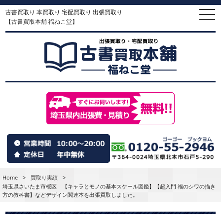
古書買取り 本買取り 宅配買取り 出張買取り
togg
navi
【古書買取本舗 福ねこ堂】
Home
>
買取り実績
>
埼玉県さいたま市桜区 【キャラとモノの基本スケール図鑑】【超入門 福のシワの描き
方の教科書】などデザイン関連本を出張買取しました。