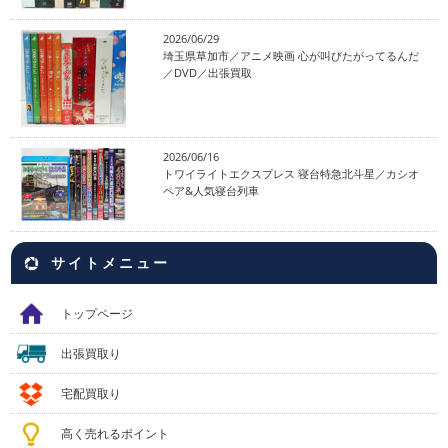
2026/06/29
埼玉県草加市／アニメ映画 心が叫びたがってるんだ
／DVD／出張買取
2026/06/16
トワイライトエクスプレス 寝台特急北斗星／カシオ
ペア&人気寝台列車
サイトメニュー
トップページ
出張買取り
宅配買取り
高く売れるポイント