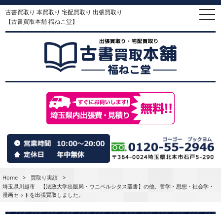
古書買取り 本買取り 宅配買取り 出張買取り
togg
navi
【古書買取本舗 福ねこ堂】
Home
>
買取り実績
>
埼玉県川越市 【法政大学出版局・ウニベルシタス叢書】の他、哲学・思想・社会学・
漫画セットを出張買取しました。