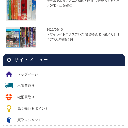
埼玉県草加市／アニメ映画 心が叫びたがってるんだ
／DVD／出張買取
2026/06/16
トワイライトエクスプレス 寝台特急北斗星／カシオ
ペア&人気寝台列車
サイトメニュー
トップページ
出張買取り
宅配買取り
高く売れるポイント
買取りジャンル