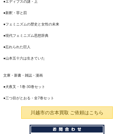
●エディプスの謎・上
●新釈・罪と罰
●フェミニズムの歴史と女性の未来
●現代フェミニズム思想辞典
●忘れられた巨人
●山本五十六は生きていた
文庫・新書・雑誌・漫画
●犬夜叉・1巻-30巻セット
●三つ目がとおる・全7巻セット
川越市の古本買取 ご依頼はこちら