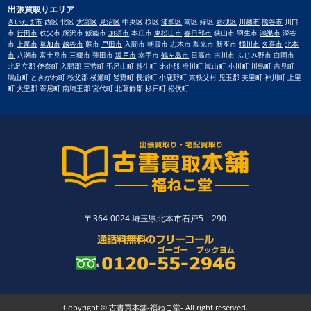
出張買取りエリア
さいたま市
西区 北区
大宮区
見沼区
中央区 桜区
浦和区
南区 緑区
岩槻区
川越市
熊谷市
川口
市
行田市
秩父市 所沢市 飯能市
加須市
本庄市
東松山市
春日部市
狭山市 羽生市
鴻巣市
深谷
市
上尾市
草加市
越谷市
蕨市
戸田市
入間市 朝霞市 志木市 和光市 新座市
桶川市
久喜市
北本
市
八潮市 富士見市 三郷市 蓮田市
坂戸市
幸手市
鶴ヶ島市
日高市 吉川市 ふじみ野市 白岡市
北足立郡 伊奈町 入間郡 三芳町 毛呂山町 越生町 比企郡 滑川町 嵐山町 小川町 川島町 吉見町
鳩山町 ときがわ町 秩父郡 横瀬町 皆野町 長瀞町 小鹿野町 東秩父村 児玉郡 美里町 神川町 上里
町 大里郡 寄居町 南埼玉郡 宮代町 北葛飾郡 杉戸町 松伏町
〒364-0024 埼玉県北本市石戸5－290
Copyright © 古書買本舗-福ねこ堂- All right reserved.