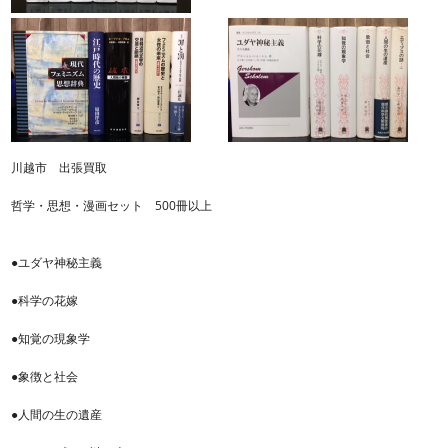
川越市 出張買取
哲学・思想・漫画セット 500冊以上
●ユダヤ神秘主義
●科学の花嫁
●知覚の現象学
●象徴と社会
●人間の生の遺産