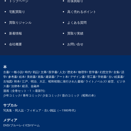
トップページ
出張買取り
宅配買取り
高く売れるポイント
買取りジャンル
よくある質問
新着情報
買取り実績
会社概要
お問い合せ
本
古書/ 一般小説/ 時代/ 戦記/ 文庫/ 医学書/ 人文/ 歴史本/ 物理学/ 哲学書/ 幻想文学/ 全集/ 語
学/ 参考書/ 絵本/ 美術書/ 画集/ 建築書/ アート本/ デザイン書/ 理工書/ 学術書/ 古い絵葉書/
古地図/ 和本/ 江戸、明治、大正、昭和初期に発行された書籍/ ライトノベルズ/ 経営、ビジネ
ス書/ 法律本/ 経済、金融本
漫画（全巻セット・1 ～最新刊）
少年コミック/ 青年コミック/ 少女コミック/ 昔のコミック（昭和の本）
サブカル
写真集・同人誌・フィギュア・古い雑誌（～1980年代）
メディア
DVD/ブルーレイ/CD/ゲーム