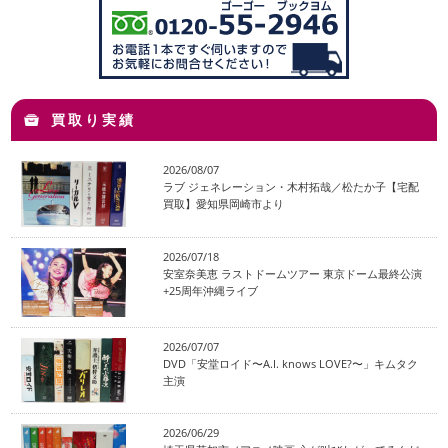
買取り実績
2026/08/07
ラブ ジェネレーション・木村拓哉／松たか子【宅配
買取】愛知県岡崎市より
2026/07/18
安室奈美恵 ラストドームツアー 東京ドーム最終公演
+25周年沖縄ライブ
2026/07/07
DVD「安堂ロイド〜A.I. knows LOVE?〜」キムタク
主演
2026/06/29