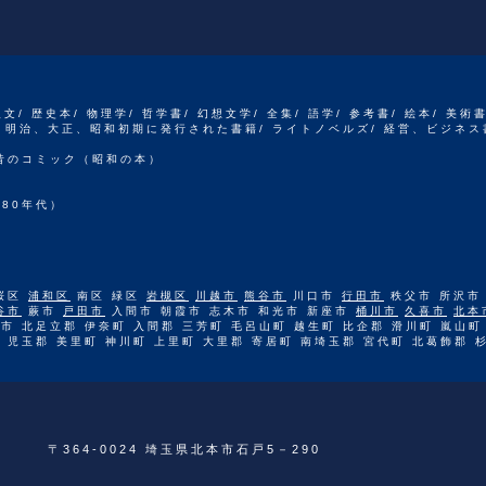
人文/ 歴史本/ 物理学/ 哲学書/ 幻想文学/ 全集/ 語学/ 参考書/ 絵本/ 美術
江戸、明治、大正、昭和初期に発行された書籍/ ライトノベルズ/ 経営、ビジネス
 昔のコミック（昭和の本）
80年代）
桜区
浦和区
南区 緑区
岩槻区
川越市
熊谷市
川口市
行田市
秩父市 所沢市
谷市
蕨市
戸田市
入間市 朝霞市 志木市 和光市 新座市
桶川市
久喜市
北本
市 北足立郡 伊奈町 入間郡 三芳町 毛呂山町 越生町 比企郡 滑川町 嵐山町
 児玉郡 美里町 神川町 上里町 大里郡 寄居町 南埼玉郡 宮代町 北葛飾郡 
〒364-0024 埼玉県北本市石戸5－290