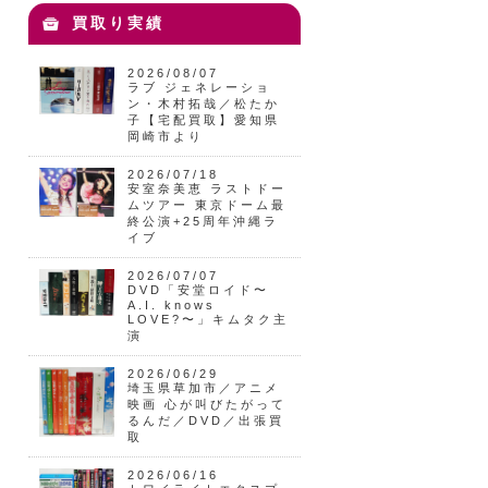
買取り実績
2026/08/07
ラブ ジェネレーショ
ン・木村拓哉／松たか
子【宅配買取】愛知県
岡崎市より
2026/07/18
安室奈美恵 ラストドー
ムツアー 東京ドーム最
終公演+25周年沖縄ラ
イブ
2026/07/07
DVD「安堂ロイド〜
A.I. knows
LOVE?〜」キムタク主
演
2026/06/29
埼玉県草加市／アニメ
映画 心が叫びたがって
るんだ／DVD／出張買
取
2026/06/16