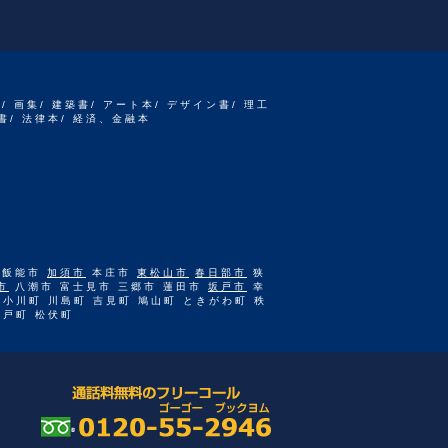
書/ 画集/ 建築書/ アート本/ デザイン書/ 理工
書/ 法律本/ 経済、金融本
 飯能市
加須市
本庄市
東松山市
春日部市
狭
市
八潮市 富士見市 三郷市 蓮田市
坂戸市
幸
 小川町 川島町 吉見町 鳩山町 ときがわ町 秩
杉戸町 松伏町