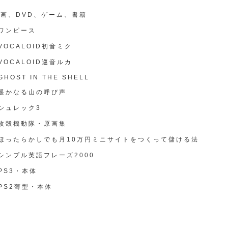
画、DVD、ゲーム、書籍
ワンピース
VOCALOID初音ミク
VOCALOID巡音ルカ
GHOST IN THE SHELL
遥かなる山の呼び声
シュレック3
攻殻機動隊・原画集
ほったらかしでも月10万円ミニサイトをつくって儲ける法
シンプル英語フレーズ2000
PS3・本体
PS2薄型・本体