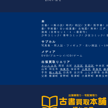
本
古書/ 一般小説/ 時代/ 戦記/ 文庫/ 医学書/ 
書/ 学術書/ 古い絵葉書/ 古地図/ 和本/ 
漫画（全巻セット・1 ～最新刊）
少年コミック/ 青年コミック/ 少女コミック/
サブカル
写真集・同人誌・フィギュア・古い雑誌（～19
メディア
DVD/ブルーレイ/CD/ゲーム
出張買取りエリア
さいたま市
西区 北区
大宮区
見沼区
中央区 
山市 羽生市
鴻巣市
深谷市
上尾市
草加市
越
手市
鶴ヶ島市
日高市 吉川市 ふじみ野市 白岡
父郡 横瀬町 皆野町 長瀞町 小鹿野町 東秩父村