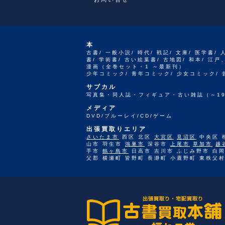
本
古書/ 一般小説/ 時代/ 戦記/ 文庫/ 医学書/ 
書/ 学術書/ 古い絵葉書/ 古地図/ 和本/ 
漫画（全巻セット・1 ～最新刊）
少年コミック/ 青年コミック/ 少女コミック/
サブカル
写真集・同人誌・フィギュア・古い雑誌（～19
メディア
DVD/ブルーレイ/CD/ゲーム
出張買取りエリア
さいたま市
西区 北区
大宮区
見沼区
中央区 
山市 羽生市
鴻巣市
深谷市
上尾市
草加市
越
手市
鶴ヶ島市
日高市 吉川市 ふじみ野市 白岡
父郡 横瀬町 皆野町 長瀞町 小鹿野町 東秩父村