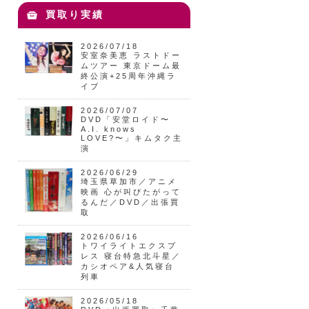
買取り実績
2026/07/18
安室奈美恵 ラストドー
ムツアー 東京ドーム最
終公演+25周年沖縄ラ
イブ
2026/07/07
DVD「安堂ロイド〜
A.I. knows
LOVE?〜」キムタク主
演
2026/06/29
埼玉県草加市／アニメ
映画 心が叫びたがって
るんだ／DVD／出張買
取
2026/06/16
トワイライトエクスプ
レス 寝台特急北斗星／
カシオペア&人気寝台
列車
2026/05/18