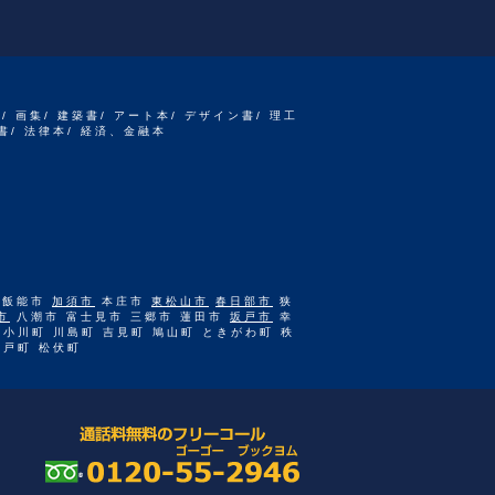
書/ 画集/ 建築書/ アート本/ デザイン書/ 理工
書/ 法律本/ 経済、金融本
 飯能市
加須市
本庄市
東松山市
春日部市
狭
市
八潮市 富士見市 三郷市 蓮田市
坂戸市
幸
 小川町 川島町 吉見町 鳩山町 ときがわ町 秩
杉戸町 松伏町