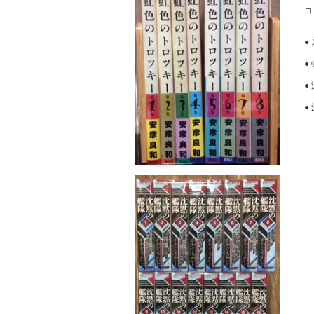
コ
●
●
●
●