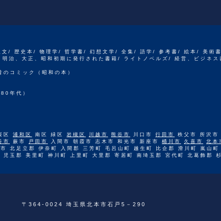
人文/ 歴史本/ 物理学/ 哲学書/ 幻想文学/ 全集/ 語学/ 参考書/ 絵本/ 美術
江戸、明治、大正、昭和初期に発行された書籍/ ライトノベルズ/ 経営、ビジネス
 昔のコミック（昭和の本）
80年代）
桜区
浦和区
南区 緑区
岩槻区
川越市
熊谷市
川口市
行田市
秩父市 所沢市
谷市
蕨市
戸田市
入間市 朝霞市 志木市 和光市 新座市
桶川市
久喜市
北本
市 北足立郡 伊奈町 入間郡 三芳町 毛呂山町 越生町 比企郡 滑川町 嵐山町
 児玉郡 美里町 神川町 上里町 大里郡 寄居町 南埼玉郡 宮代町 北葛飾郡 
〒364-0024 埼玉県北本市石戸5－290