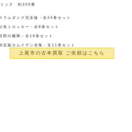
ミック 約300冊
スラムダンク完全版・全24巻セット
虹色トロッキー・全8巻セット
沈黙の艦隊・全16巻セット
決定版カムイデン全集・全11巻セット
上尾市の古本買取 ご依頼はこちら