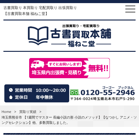
古書買取り 本買取り 宅配買取り 出張買取り
togg
navi
【古書買取本舗 福ねこ堂】
Home
>
買取り実績
>
埼玉県熊谷市 【1週間でマスター 長編小説の形 小説のメソッド】【なつかし アニメ・ソ
ングセレクション】他、多数買取しました。