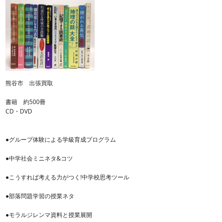
熊谷市 出張買取
書籍 約500冊
CD・DVD
●グループ体験による学級育成プログラム
●中学社会ミニネタ&コツ
●こうすれば考える力がつく!中学校思考ツール
●部落問題学習の授業ネタ
●モラルジレンマ資料と授業展開