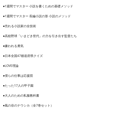
●1週間でマスター 小説を書くための基礎メソッド
●1週間でマスター 長編小説の形 小説のメソッド
●売れる小説家の全技術
●高校野球「いまどき世代」の力を引き出す監督たち
●嫌われる勇気
●日本全国47都道府県クイズ
●LOVE理論
●僕らの仕事は応援団
●たった17人の甲子園
●大人のための私服教科書
●風の谷のナウシカ（全7巻セット）