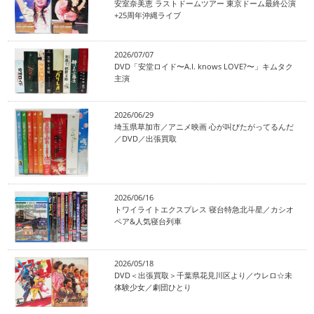
安室奈美恵 ラストドームツアー 東京ドーム最終公演
+25周年沖縄ライブ
2026/07/07
DVD「安堂ロイド〜A.I. knows LOVE?〜」キムタク
主演
2026/06/29
埼玉県草加市／アニメ映画 心が叫びたがってるんだ
／DVD／出張買取
2026/06/16
トワイライトエクスプレス 寝台特急北斗星／カシオ
ペア&人気寝台列車
2026/05/18
DVD＜出張買取＞千葉県花見川区より／ウレロ☆未
体験少女／劇団ひとり