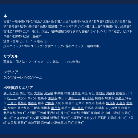
本
古書/ 一般小説/ 時代/ 戦記/ 文庫/ 医学書/ 人文/ 歴史本/ 物理学/ 哲学書/ 幻想文学/ 全集/ 語
学/ 参考書/ 絵本/ 美術書/ 画集/ 建築書/ アート本/ デザイン書/ 理工書/ 学術書/ 古い絵葉書/
古地図/ 和本/ 江戸、明治、大正、昭和初期に発行された書籍/ ライトノベルズ/ 経営、ビジネ
ス書/ 法律本/ 経済、金融本
漫画（全巻セット・1 ～最新刊）
少年コミック/ 青年コミック/ 少女コミック/ 昔のコミック（昭和の本）
サブカル
写真集・同人誌・フィギュア・古い雑誌（～1980年代）
メディア
DVD/ブルーレイ/CD/ゲーム
出張買取りエリア
さいたま市
西区 北区
大宮区
見沼区
中央区 桜区
浦和区
南区 緑区
岩槻区
川越市
熊谷市
川口
市
行田市
秩父市 所沢市 飯能市
加須市
本庄市
東松山市
春日部市
狭山市 羽生市
鴻巣市
深谷
市
上尾市
草加市
越谷市
蕨市
戸田市
入間市 朝霞市 志木市 和光市 新座市
桶川市
久喜市
北本
市
八潮市 富士見市 三郷市 蓮田市
坂戸市
幸手市
鶴ヶ島市
日高市 吉川市 ふじみ野市 白岡市
北足立郡 伊奈町 入間郡 三芳町 毛呂山町 越生町 比企郡 滑川町 嵐山町 小川町 川島町 吉見町
鳩山町 ときがわ町 秩父郡 横瀬町 皆野町 長瀞町 小鹿野町 東秩父村 児玉郡 美里町 神川町 上里
町 大里郡 寄居町 南埼玉郡 宮代町 北葛飾郡 杉戸町 松伏町