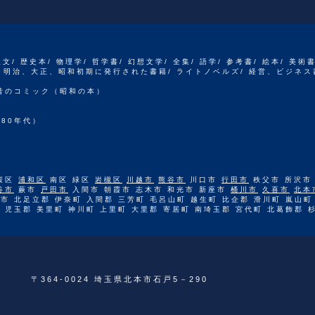
人文/ 歴史本/ 物理学/ 哲学書/ 幻想文学/ 全集/ 語学/ 参考書/ 絵本/ 美術
江戸、明治、大正、昭和初期に発行された書籍/ ライトノベルズ/ 経営、ビジネス
 昔のコミック（昭和の本）
80年代）
桜区
浦和区
南区 緑区
岩槻区
川越市
熊谷市
川口市
行田市
秩父市 所沢市
谷市
蕨市
戸田市
入間市 朝霞市 志木市 和光市 新座市
桶川市
久喜市
北本
市 北足立郡 伊奈町 入間郡 三芳町 毛呂山町 越生町 比企郡 滑川町 嵐山町
 児玉郡 美里町 神川町 上里町 大里郡 寄居町 南埼玉郡 宮代町 北葛飾郡 
〒364-0024 埼玉県北本市石戸5－290