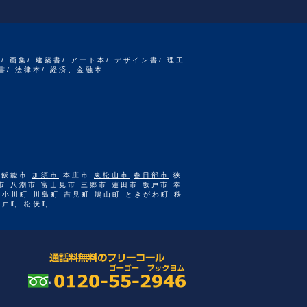
書/ 画集/ 建築書/ アート本/ デザイン書/ 理工
書/ 法律本/ 経済、金融本
 飯能市
加須市
本庄市
東松山市
春日部市
狭
市
八潮市 富士見市 三郷市 蓮田市
坂戸市
幸
 小川町 川島町 吉見町 鳩山町 ときがわ町 秩
杉戸町 松伏町