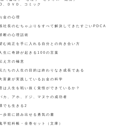
D、ＤＶＤ、コミック
お金の心理
孫社長のむちゃぶりをすべて解決してきたすごいPDCA
禁断の心理話術
●望む純正を手に入れる自分との向き合い方
人生に奇跡が起きる100の言葉
伝え方の極意
●私たちの人生の目的は終わりなき成長である
●大富豪が実践しているお金の科学
●君は人生を戦い抜く覚悟ができているか？
●バカ、アホ、ドジ、マヌケの成功者
裸でも生きる2
●一歩前に踏み出せる勇気の書
●鬼平犯科帳・全巻セット（文庫）