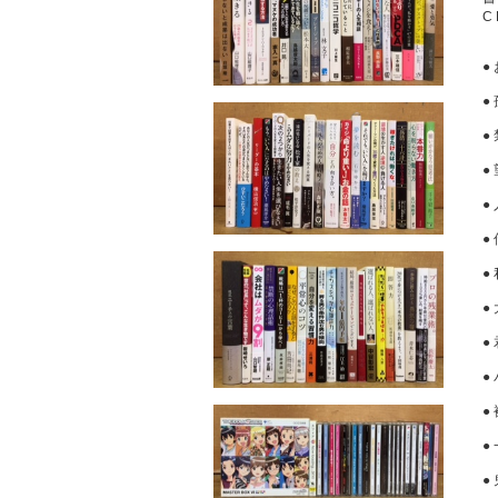
C
●
●
●
●
●
●