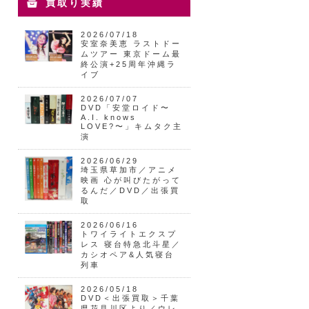
買取り実績
2026/07/18
安室奈美恵 ラストドー
ムツアー 東京ドーム最
終公演+25周年沖縄ラ
イブ
2026/07/07
DVD「安堂ロイド〜
A.I. knows
LOVE?〜」キムタク主
演
2026/06/29
埼玉県草加市／アニメ
映画 心が叫びたがって
るんだ／DVD／出張買
取
2026/06/16
トワイライトエクスプ
レス 寝台特急北斗星／
カシオペア&人気寝台
列車
2026/05/18
DVD＜出張買取＞千葉
県花見川区より／ウレ