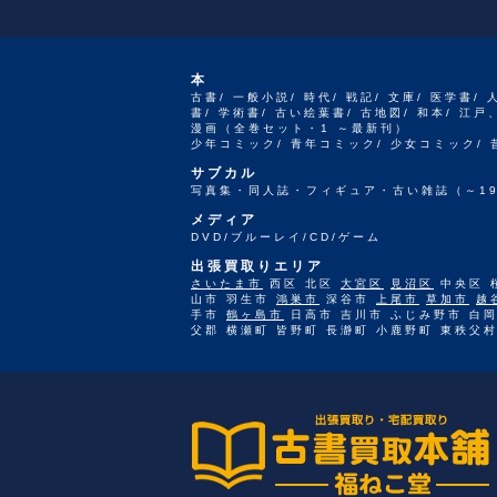
本
古書/ 一般小説/ 時代/ 戦記/ 文庫/ 医学書/ 
書/ 学術書/ 古い絵葉書/ 古地図/ 和本/ 
漫画（全巻セット・1 ～最新刊）
少年コミック/ 青年コミック/ 少女コミック/
サブカル
写真集・同人誌・フィギュア・古い雑誌（～19
メディア
DVD/ブルーレイ/CD/ゲーム
出張買取りエリア
さいたま市
西区 北区
大宮区
見沼区
中央区 
山市 羽生市
鴻巣市
深谷市
上尾市
草加市
越
手市
鶴ヶ島市
日高市 吉川市 ふじみ野市 白岡
父郡 横瀬町 皆野町 長瀞町 小鹿野町 東秩父村